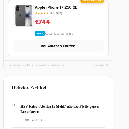
BESTSELLER
Apple iPhone 17 256 GB
★
★
★
★
★
4.5 (597)
€744
Kostenlose Lieferung
Prime
Bei Amazon kaufen
* Affiliate-Links – für dich ändert sich am Preis nichts.
fhmonline-21
Beliebte Artikel
01
HSV Krise: Abstieg in Sicht? nächste Pleite gegen
Leverkusen
3 Min. ·
474,6K