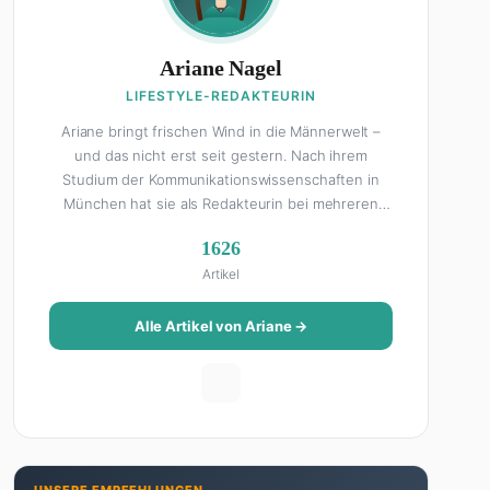
Ariane Nagel
LIFESTYLE-REDAKTEURIN
Ariane bringt frischen Wind in die Männerwelt –
und das nicht erst seit gestern. Nach ihrem
Studium der Kommunikationswissenschaften in
München hat sie als Redakteurin bei mehreren
Lifestyle-Magazinen gearbeitet, bevor sie zum
1626
FHM-Team gestoßen ist. Als Lifestyle-Redakteurin
Artikel
schreibt sie über alles, was das Leben schöner
macht: von Interior Design und Reise-Tipps über
Food-Trends bis hin zu Beziehungsratgebern, die
Alle Artikel von Ariane →
auch Männer gerne lesen. Ihre Geheimwaffe: Sie
weiß genau, was Frauen an Männern wirklich cool
finden – und was absolut gar nicht geht. Privat ist
Ariane begeisterte Yoga-Praktizierende, Serien-
Junkie (aktuell: alles auf Netflix) und auf der
ewigen Suche nach dem besten Brunch-Spot der