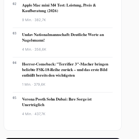
02
Apple Mac mini M4 Test: Leistung, Preis &
Kaufberatung (2026)
9 Min. ·
382,7K
03
Undav Nationalmannschaft: Deutliche Worte an
Nagelsmann!
4 Min. ·
356,6K
04
Horror-Comeback: "Terrifier 3"-Macher bringen
beliebte FSK-18-Reihe zurück – und das erste Bild
enthüllt bereits den wichtigsten
1 Min. ·
379,6K
05
Verona Pooth Sohn Dubai: Ihre Sorge ist
Unerträglich
4 Min. ·
437,7K