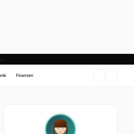
e…
hnik
Finanzen