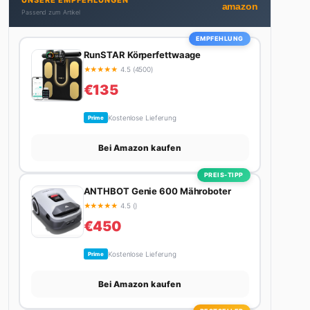
UNSERE EMPFEHLUNGEN
Stadt. Ihre Interior-Tipps basieren auf echter
amazon
Passend zum Artikel
Erfahrung – ihre Wohnung wurde schon zweimal in
Design-Blogs gefeatured.
EMPFEHLUNG
RunSTAR Körperfettwaage
★
★
★
★
★
4.5 (4500)
€135
Kostenlose Lieferung
Prime
Bei Amazon kaufen
PREIS-TIPP
ANTHBOT Genie 600 Mähroboter
★
★
★
★
★
4.5 ()
€450
Kostenlose Lieferung
Prime
Bei Amazon kaufen