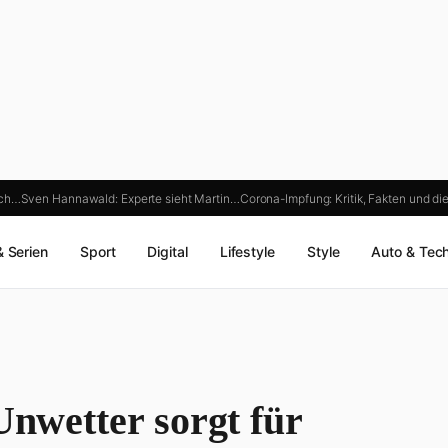
ich…
Sven Hannawald: Experte sieht Martin…
Corona-Impfung: Kritik, Fakten und di
& Serien
Sport
Digital
Lifestyle
Style
Auto & Tec
Unwetter sorgt für