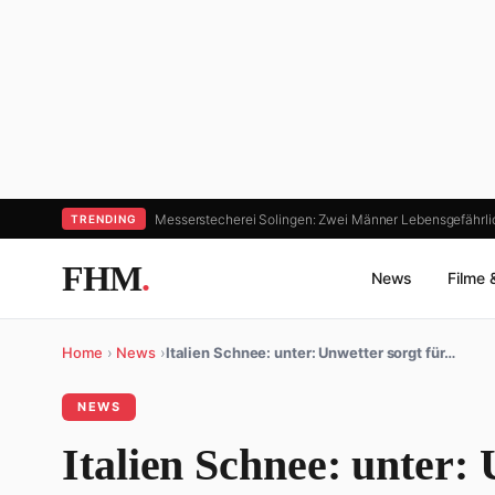
Messerstecherei Solingen: Zwei Männer Lebensgefährl
TRENDING
FHM
.
News
Filme 
Home
›
News
›
Italien Schnee: unter: Unwetter sorgt für…
NEWS
Italien Schnee: unter: 