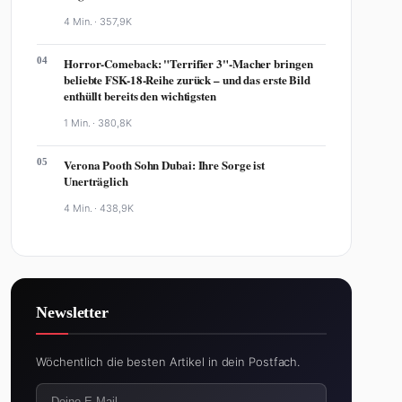
4 Min. ·
357,9K
04
Horror-Comeback: "Terrifier 3"-Macher bringen
beliebte FSK-18-Reihe zurück – und das erste Bild
enthüllt bereits den wichtigsten
1 Min. ·
380,8K
05
Verona Pooth Sohn Dubai: Ihre Sorge ist
Unerträglich
4 Min. ·
438,9K
Newsletter
Wöchentlich die besten Artikel in dein Postfach.