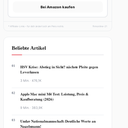
Bei Amazon kaufen
* Affiliate-Links – für dich ändert sich am Preis nichts.
fhmonline-21
Beliebte Artikel
01
HSV Krise: Abstieg in Sicht? nächste Pleite gegen
Leverkusen
3 Min. ·
476,1K
02
Apple Mac mini M4 Test: Leistung, Preis &
Kaufberatung (2026)
9 Min. ·
383,9K
03
Undav Nationalmannschaft: Deutliche Worte an
Nagelsmann!