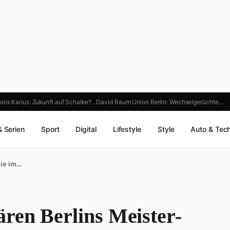
oris Karius: Zukunft auf Schalke?…
David Raum Union Berlin: Wechselgerüchte…
& Serien
Sport
Digital
Lifestyle
Style
Auto & Tec
lie im…
ren Berlins Meister-