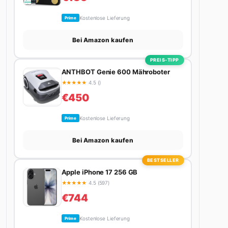
Kostenlose Lieferung
Prime
Bei Amazon kaufen
PREIS-TIPP
ANTHBOT Genie 600 Mähroboter
★
★
★
★
★
4.5 ()
€450
Kostenlose Lieferung
Prime
Bei Amazon kaufen
BESTSELLER
Apple iPhone 17 256 GB
★
★
★
★
★
4.5 (597)
€744
Kostenlose Lieferung
Prime