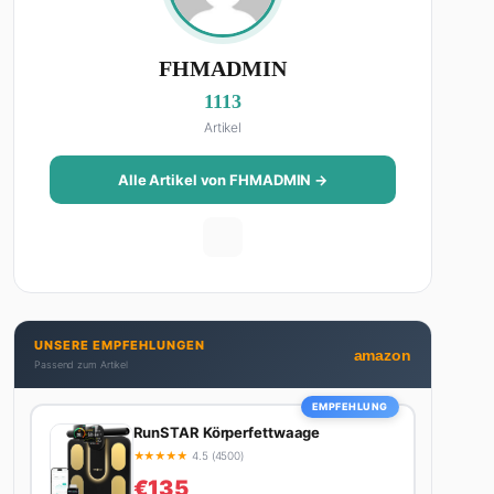
FHMADMIN
1113
Artikel
Alle Artikel von FHMADMIN →
UNSERE EMPFEHLUNGEN
amazon
Passend zum Artikel
EMPFEHLUNG
RunSTAR Körperfettwaage
★
★
★
★
★
4.5 (4500)
€135