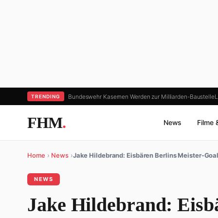
Bundeswehr Kasernen Werden zur Milliarden-Baustelle
L
TRENDING
FHM
.
News
Filme 
Home
›
News
›
Jake Hildebrand: Eisbären Berlins Meister-Goa
NEWS
Jake Hildebrand: Eisbä