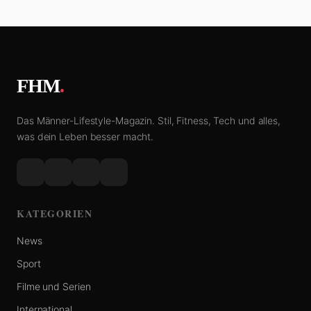
FHM
.
Das Männer-Lifestyle-Magazin. Stil, Fitness, Tech und alles,
was dein Leben besser macht.
KATEGORIEN
News
Sport
Filme und Serien
International