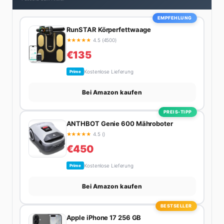
EMPFEHLUNG
RunSTAR Körperfettwaage
★
★
★
★
★
4.5 (4500)
€135
Kostenlose Lieferung
Prime
Bei Amazon kaufen
PREIS-TIPP
ANTHBOT Genie 600 Mähroboter
★
★
★
★
★
4.5 ()
€450
Kostenlose Lieferung
Prime
Bei Amazon kaufen
BESTSELLER
Apple iPhone 17 256 GB