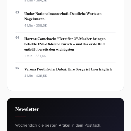
9 Min. ·
384,5K
03
Undav Nationalmannschaft: Deutliche Worte an
Nagelsmann!
4 Min. ·
358,5K
04
Horror-Comeback: "Terrifier 3"-Macher bringen
beliebte FSK-18-Reihe zurück – und das erste Bild
enthüllt bereits den wichtigsten
1 Min. ·
381,4K
05
Verona Pooth Sohn Dubai: Ihre Sorge ist Unerträglich
4 Min. ·
439,5K
Newsletter
Wöchentlich die besten Artikel in dein Postfach.