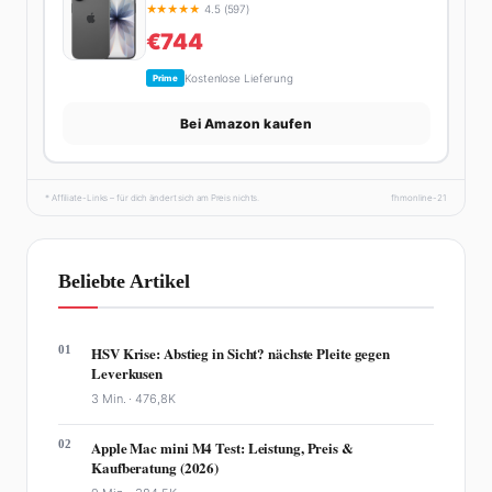
★
★
★
★
★
4.5 (597)
€744
Kostenlose Lieferung
Prime
Bei Amazon kaufen
* Affiliate-Links – für dich ändert sich am Preis nichts.
fhmonline-21
Beliebte Artikel
01
HSV Krise: Abstieg in Sicht? nächste Pleite gegen
Leverkusen
3 Min. ·
476,8K
02
Apple Mac mini M4 Test: Leistung, Preis &
Kaufberatung (2026)