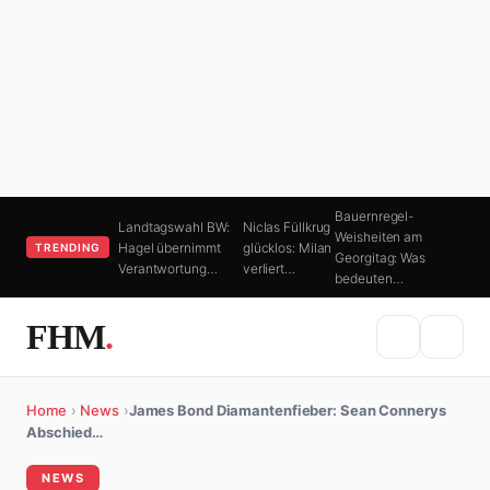
Bauernregel-
Landtagswahl BW:
Niclas Füllkrug
Weisheiten am
Hagel übernimmt
glücklos: Milan
TRENDING
Georgitag: Was
Verantwortung…
verliert…
bedeuten…
FHM
.
Home
›
News
›
James Bond Diamantenfieber: Sean Connerys
Abschied…
NEWS