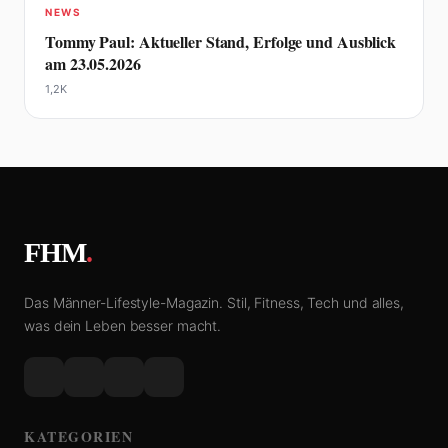
NEWS
Tommy Paul: Aktueller Stand, Erfolge und Ausblick
am 23.05.2026
1,2K
FHM
.
Das Männer-Lifestyle-Magazin. Stil, Fitness, Tech und alles,
was dein Leben besser macht.
KATEGORIEN