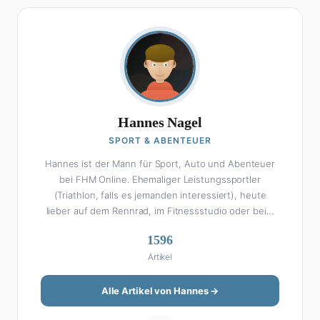
Hannes Nagel
SPORT & ABENTEUER
Hannes ist der Mann für Sport, Auto und Abenteuer
bei FHM Online. Ehemaliger Leistungssportler
(Triathlon, falls es jemanden interessiert), heute
lieber auf dem Rennrad, im Fitnessstudio oder beim
Kochen am Smoker. Sein Wissen über Sport ist
1596
enzyklopädisch: Egal ob Bundesliga-Analyse, Formel 1,
Artikel
UFC oder Olympia – Hannes liefert fundierte
Einschätzungen mit der Leidenschaft eines echten
Fans. Aber Sport ist nur die halbe Miete: Hannes ist
Alle Artikel von Hannes →
auch unser Auto-Experte. Vom Elektro-SUV bis zum