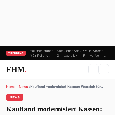
Emotionen ordnen
SteelSeries Apex
Wal in Wismar:
TRENDING
mit Dr. Peirano:…
3 im Überblick
Finnwal Verirrt…
FHM
.
Home
›
News
›
Kaufland modernisiert Kassen: Was sich für…
NEWS
Kaufland modernisiert Kassen: