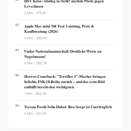
HSV Krise: Abstieg in Sicht? nächste Pleite gegen
Leverkusen
3 Min. ·
479,1K
02
Apple Mac mini M4 Test: Leistung, Preis &
Kaufberatung (2026)
9 Min. ·
386,4K
03
Undav Nationalmannschaft: Deutliche Worte an
Nagelsmann!
4 Min. ·
360,3K
04
Horror-Comeback: "Terrifier 3"-Macher bringen
beliebte FSK-18-Reihe zurück – und das erste Bild
enthüllt bereits den wichtigsten
1 Min. ·
383,3K
05
Verona Pooth Sohn Dubai: Ihre Sorge ist Unerträglich
4 Min. ·
441,5K