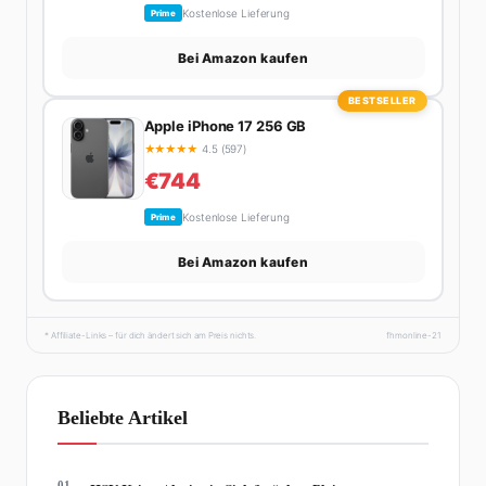
Kostenlose Lieferung
Prime
Bei Amazon kaufen
BESTSELLER
Apple iPhone 17 256 GB
★
★
★
★
★
4.5 (597)
€744
Kostenlose Lieferung
Prime
Bei Amazon kaufen
* Affiliate-Links – für dich ändert sich am Preis nichts.
fhmonline-21
Beliebte Artikel
01