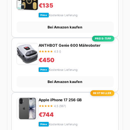
€135
Kostenlose Lieferung
Prime
Bei Amazon kaufen
PREIS-TIPP
ANTHBOT Genie 600 Mähroboter
★
★
★
★
★
4.5 ()
€450
Kostenlose Lieferung
Prime
Bei Amazon kaufen
BESTSELLER
Apple iPhone 17 256 GB
★
★
★
★
★
4.5 (597)
€744
Kostenlose Lieferung
Prime