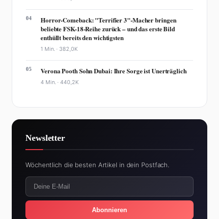
04
Horror-Comeback: "Terrifier 3"-Macher bringen
beliebte FSK-18-Reihe zurück – und das erste Bild
enthüllt bereits den wichtigsten
1 Min. ·
382,0K
05
Verona Pooth Sohn Dubai: Ihre Sorge ist Unerträglich
4 Min. ·
440,2K
Newsletter
Wöchentlich die besten Artikel in dein Postfach.
Abonnieren