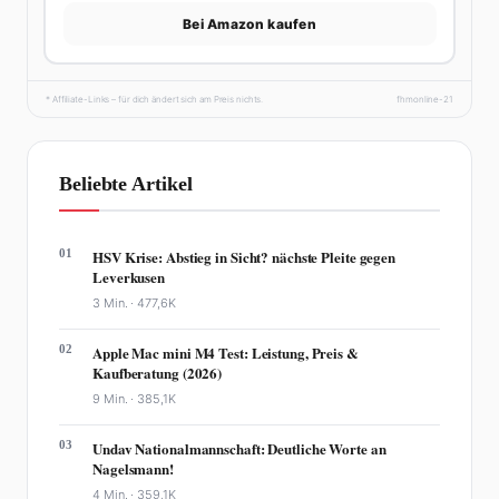
Bei Amazon kaufen
* Affiliate-Links – für dich ändert sich am Preis nichts.
fhmonline-21
Beliebte Artikel
01
HSV Krise: Abstieg in Sicht? nächste Pleite gegen
Leverkusen
3 Min. ·
477,6K
02
Apple Mac mini M4 Test: Leistung, Preis &
Kaufberatung (2026)
9 Min. ·
385,1K
03
Undav Nationalmannschaft: Deutliche Worte an
Nagelsmann!
4 Min. ·
359,1K