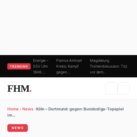
Energie –
Patrice Aminati
Magdeburg
SSV Ulm
Krebs: Kampf
Trainerdiskussion: Titz
TRENDING
1846:…
gegen…
vor dem…
FHM
.
Home
›
News
›
Köln – Dortmund: gegen: Bundesliga-Topspiel
im…
NEWS