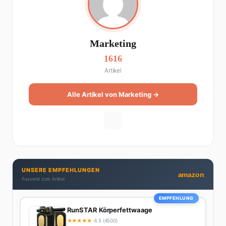
Marketing
1616
Artikel
Alle Artikel von Marketing →
UNSERE EMPFEHLUNGEN
amazon
Passend zum Artikel
EMPFEHLUNG
RunSTAR Körperfettwaage
★
★
★
★
★
4.5 (4500)