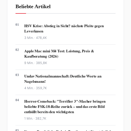
Beliebte Artikel
01
HSV Krise: Abstieg in Sicht? nächste Pleite gegen
Leverkusen
3 Min. ·
478,4K
02
Apple Mac mini M4 Test: Leistung, Preis &
Kaufberatung (2026)
9 Min. ·
385,8K
03
Undav Nationalmannschaft: Deutliche Worte an
Nagelsmann!
4 Min. ·
359,7K
04
Horror-Comeback: "Terrifier 3"-Macher bringen
beliebte FSK-18-Reihe zurück – und das erste Bild
enthüllt bereits den wichtigsten
1 Min. ·
382,7K
05