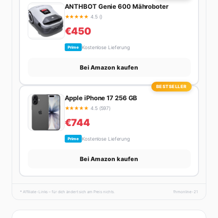
ANTHBOT Genie 600 Mähroboter
★
★
★
★
★
4.5 ()
€450
Kostenlose Lieferung
Prime
Bei Amazon kaufen
BESTSELLER
Apple iPhone 17 256 GB
★
★
★
★
★
4.5 (597)
€744
Kostenlose Lieferung
Prime
Bei Amazon kaufen
* Affiliate-Links – für dich ändert sich am Preis nichts.
fhmonline-21