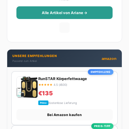
Reise-Tipps über Food-Trends bis hin zu
Beziehungsratgebern, die auch Männer gerne lesen.
Alle Artikel von Ariane →
Ihre Geheimwaffe: Sie weiß genau, was Frauen an
Männern wirklich cool finden – und was absolut gar
nicht geht. Privat ist Ariane begeisterte Yoga-
Praktizierende, Serien-Junkie (aktuell: alles auf
Netflix) und auf der ewigen Suche nach dem besten
Brunch-Spot der Stadt. Ihre Interior-Tipps basieren
UNSERE EMPFEHLUNGEN
auf echter Erfahrung – ihre Wohnung wurde schon
amazon
Passend zum Artikel
zweimal in Design-Blogs gefeatured.
EMPFEHLUNG
RunSTAR Körperfettwaage
★
★
★
★
★
4.5 (4500)
€135
Kostenlose Lieferung
Prime
Bei Amazon kaufen
PREIS-TIPP