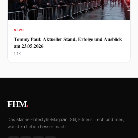
NEWS
Tommy Paul: Aktueller Stand, Erfolge und Ausblick
am 23.05.2026
1,2K
FHM
.
Das Männer-Lifestyle-Magazin. Stil, Fitness, Tech und alles,
was dein Leben besser macht.