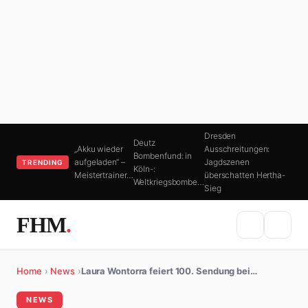
Dresden
Deutz
„Akku wieder
Ausschreitungen:
Bombenfund: in
aufgeladen“ –
Jagdszenen
TRENDING
Köln-:
Meistertrainer…
überschatten Hertha-
Weltkriegsbombe…
Sieg
FHM
.
Home
›
News
›
Laura Wontorra feiert 100. Sendung bei…
NEWS