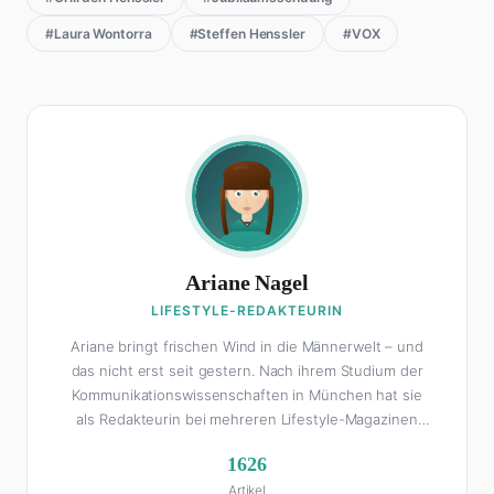
#Laura Wontorra
#Steffen Henssler
#VOX
Ariane Nagel
LIFESTYLE-REDAKTEURIN
Ariane bringt frischen Wind in die Männerwelt – und
das nicht erst seit gestern. Nach ihrem Studium der
Kommunikationswissenschaften in München hat sie
als Redakteurin bei mehreren Lifestyle-Magazinen
gearbeitet, bevor sie zum FHM-Team gestoßen ist.
1626
Als Lifestyle-Redakteurin schreibt sie über alles, was
Artikel
das Leben schöner macht: von Interior Design und