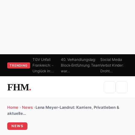
TGV Unfall
40. Verhandlungstag:
Social Media
Frankreich: -
Block-Entführung: Team
Verbot Kinder:
TRENDING
Unglück in:…
war…
Droht…
FHM
.
Home
›
News
›
Lena Meyer-Landrut: Karriere, Privatleben &
aktuelle…
NEWS