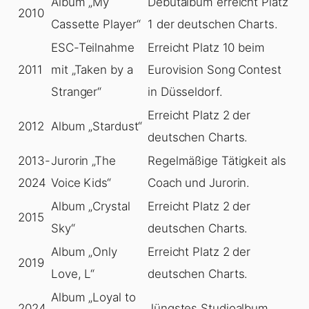
Album „My
Debütalbum erreicht Platz
2010
Cassette Player“
1 der deutschen Charts.
ESC-Teilnahme
Erreicht Platz 10 beim
2011
mit „Taken by a
Eurovision Song Contest
Stranger“
in Düsseldorf.
Erreicht Platz 2 der
2012
Album „Stardust“
deutschen Charts.
2013-
Jurorin „The
Regelmäßige Tätigkeit als
2024
Voice Kids“
Coach und Jurorin.
Album „Crystal
Erreicht Platz 2 der
2015
Sky“
deutschen Charts.
Album „Only
Erreicht Platz 2 der
2019
Love, L“
deutschen Charts.
Album „Loyal to
2024
Jüngstes Studioalbum.