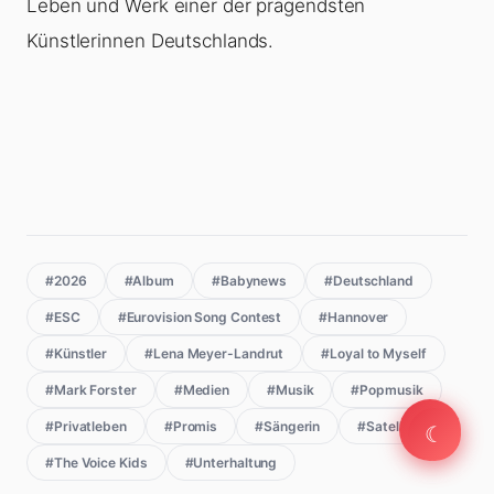
Leben und Werk einer der prägendsten
Künstlerinnen Deutschlands.
#2026
#Album
#Babynews
#Deutschland
#ESC
#Eurovision Song Contest
#Hannover
#Künstler
#Lena Meyer-Landrut
#Loyal to Myself
#Mark Forster
#Medien
#Musik
#Popmusik
☾
#Privatleben
#Promis
#Sängerin
#Satellite
☾
#The Voice Kids
#Unterhaltung