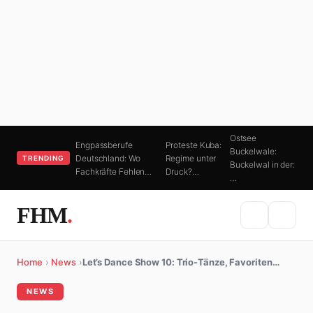
Ostsee
Engpassberufe
Proteste Kuba:
Buckelwale:
Deutschland: Wo
Regime unter
TRENDING
Buckelwal in der:
Fachkräfte Fehlen…
Druck?…
…
FHM
.
Home
›
News
›
Let’s Dance Show 10: Trio-Tänze, Favoriten…
NEWS