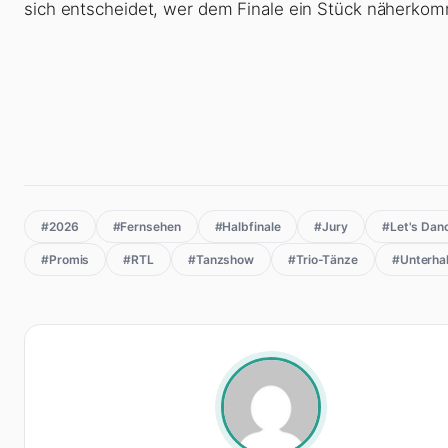
sich entscheidet, wer dem Finale ein Stück näherkom
#2026
#Fernsehen
#Halbfinale
#Jury
#Let's Dan
#Promis
#RTL
#Tanzshow
#Trio-Tänze
#Unterha