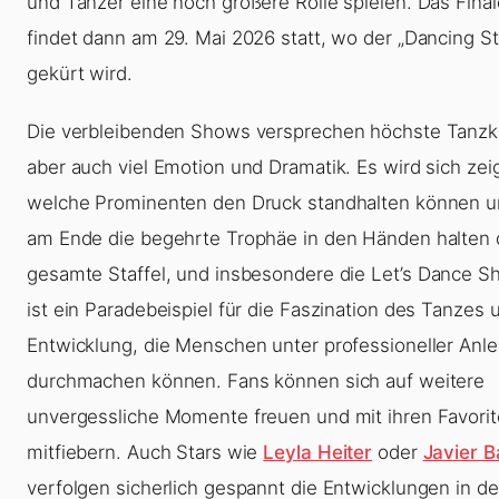
und Tänzer eine noch größere Rolle spielen. Das Final
findet dann am 29. Mai 2026 statt, wo der „Dancing S
gekürt wird.
Die verbleibenden Shows versprechen höchste Tanzk
aber auch viel Emotion und Dramatik. Es wird sich zei
welche Prominenten den Druck standhalten können 
am Ende die begehrte Trophäe in den Händen halten d
gesamte Staffel, und insbesondere die
Let’s Dance S
ist ein Paradebeispiel für die Faszination des Tanzes 
Entwicklung, die Menschen unter professioneller Anle
durchmachen können. Fans können sich auf weitere
unvergessliche Momente freuen und mit ihren Favori
mitfiebern. Auch Stars wie
Leyla Heiter
oder
Javier 
verfolgen sicherlich gespannt die Entwicklungen in d