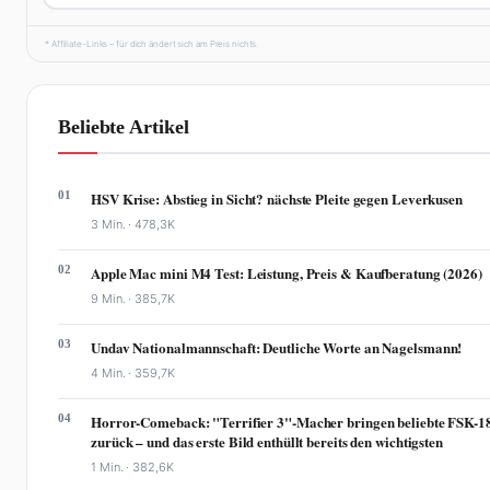
* Affiliate-Links – für dich ändert sich am Preis nichts.
Beliebte Artikel
01
HSV Krise: Abstieg in Sicht? nächste Pleite gegen Leverkusen
3 Min. ·
478,3K
02
Apple Mac mini M4 Test: Leistung, Preis & Kaufberatung (2026)
9 Min. ·
385,7K
03
Undav Nationalmannschaft: Deutliche Worte an Nagelsmann!
4 Min. ·
359,7K
04
Horror-Comeback: "Terrifier 3"-Macher bringen beliebte FSK-1
zurück – und das erste Bild enthüllt bereits den wichtigsten
1 Min. ·
382,6K