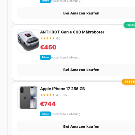
Kostenlose Lieferung
Prime
Bei Amazon kaufen
PREIS
ANTHBOT Genie 600 Mähroboter
★
★
★
★
★
4.5 ()
€450
Kostenlose Lieferung
Prime
Bei Amazon kaufen
BESTS
Apple iPhone 17 256 GB
★
★
★
★
★
4.5 (597)
€744
Kostenlose Lieferung
Prime
Bei Amazon kaufen