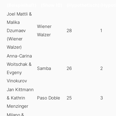
(Beispielhaft)
(Show 10)
(Hypothetisch)
(Hypot
Joel Mattli &
Malika
Wiener
Dzumaev
28
1
Walzer
(Wiener
Walzer)
Anna-Carina
Woitschak &
Samba
26
2
Evgeny
Vinokurov
Jan Kittmann
& Kathrin
Paso Doble
25
3
Menzinger
Milano &