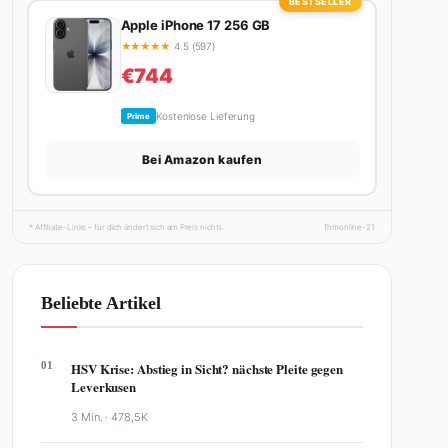
BESTSELLER
Apple iPhone 17 256 GB
★
★
★
★
★
4.5 (597)
€744
Kostenlose Lieferung
Prime
Bei Amazon kaufen
* Affiliate-Links – für dich ändert sich am Preis nichts.
fhmonline-21
Beliebte Artikel
01
HSV Krise: Abstieg in Sicht? nächste Pleite gegen
Leverkusen
3 Min. ·
478,5K