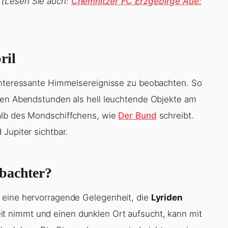
.
(Lesen Sie auch:
Chemnitzer FC Erzgebirge Aue:
ril
 interessante Himmelsereignisse zu beobachten. So
 den Abendstunden als hell leuchtende Objekte am
alb des Mondschiffchens, wie
Der Bund
schreibt.
Jupiter sichtbar.
obachter?
 eine hervorragende Gelegenheit, die
Lyriden
it nimmt und einen dunklen Ort aufsucht, kann mit