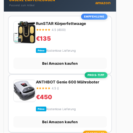
UNSERE EMPFEHLUNGEN
nicht gerade den heißesten Tratsch aus der
amazon
Passend zum Artikel
Promi-Welt aufspürt oder die besten Lifestyle-
Empfehlungen zusammenstellt, findet man ihn
EMPFEHLUNG
beim Wandern in den Schweizer Alpen, am Grill mit
RunSTAR Körperfettwaage
Freunden oder auf der Suche nach dem perfekten
★
★
★
★
★
4.5 (4500)
Espresso. Sein Motto: Lieber einmal richtig als
€135
zehnmal halb.
Kostenlose Lieferung
Prime
Bei Amazon kaufen
PREIS-TIPP
ANTHBOT Genie 600 Mähroboter
★
★
★
★
★
4.5 ()
€450
Kostenlose Lieferung
Prime
Bei Amazon kaufen