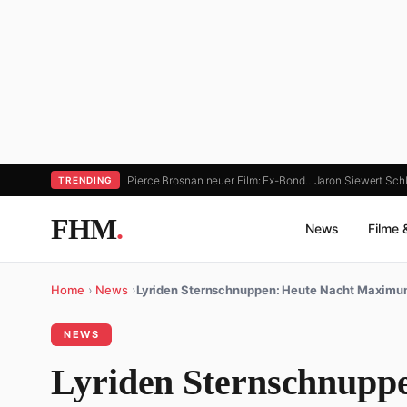
Pierce Brosnan neuer Film: Ex-Bond…
Jaron Siewert Schla
TRENDING
FHM
.
News
Filme 
Home
›
News
›
Lyriden Sternschnuppen: Heute Nacht Maxim
NEWS
Lyriden Sternschnupp