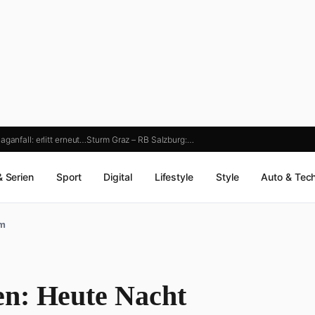
ganfall: erlitt erneut…
Sturm Graz – RB Salzburg:…
& Serien
Sport
Digital
Lifestyle
Style
Auto & Tec
um
en: Heute Nacht