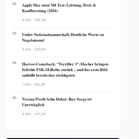
02
Apple Mac mini M4 Test: Leistung, Preis &
Kaufberatung (2026)
9 Min. ·
385,9K
03
Undav Nationalmannschaft: Deutliche Worte an
Nagelsmann!
4 Min. ·
359,8K
04
Horror-Comeback: "Terrifier 3"-Macher bringen
beliebte FSK-18-Reihe zurück – und das erste Bild
enthüllt bereits den wichtigsten
1 Min. ·
382,8K
05
Verona Pooth Sohn Dubai: Ihre Sorge ist
Unerträglich
4 Min. ·
441,0K