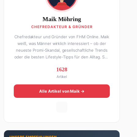
Maik Möhring
CHEFREDAKTEUR & GRÜNDER
Chefredakteur und Gründer von FHM Online. Maik
weiß, was Männer wirklich interessiert – ob der
neueste Promi-Skandal, gesellschaftliche Trends
oder die besten Lifestyle-Tipps für den Alltag. Seit
über 10 Jahren macht er digitales Publishing und
1628
hat FHM Online zu einer der führenden Männer-
Artikel
Lifestyle-Plattformen im deutschsprachigen Raum
aufgebaut. Sein Weg dahin war alles andere als
geradlinig: Die eine Hälfte seines Lebens stand er
Alle Artikel von Maik →
in der Gastronomie – mit allem, was dazugehört.
Die andere Hälfte hat er sich tief in die Welt des
SEO und digitalen Contents vergraben. Diese
Mischung aus Menschenkenntnis und Online-
Know-how macht seine Artikel aus: direkt,
unterhaltsam und immer nah dran. Wenn Maik