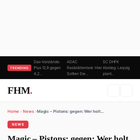
Dax-Vorstände:
ADAC
SC DHFK
Plus 12,9 gegen
Raststättentest: Hier
Abstieg: Leipzig
TRENDING
4,2…
Sollten Sie…
plant…
FHM
.
Home
›
News
›
Magic – Pistons: gegen: Wer holt…
NEWS
Magic – Pistons: gegen: Wer holt