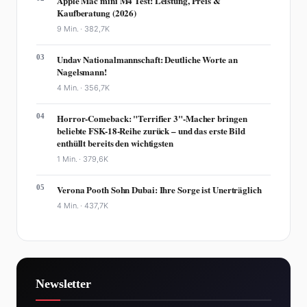
Apple Mac mini M4 Test: Leistung, Preis &
Kaufberatung (2026)
9 Min. ·
382,7K
03
Undav Nationalmannschaft: Deutliche Worte an
Nagelsmann!
4 Min. ·
356,7K
04
Horror-Comeback: "Terrifier 3"-Macher bringen
beliebte FSK-18-Reihe zurück – und das erste Bild
enthüllt bereits den wichtigsten
1 Min. ·
379,6K
05
Verona Pooth Sohn Dubai: Ihre Sorge ist Unerträglich
4 Min. ·
437,7K
Newsletter