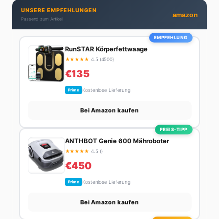
Privatleben unter einen Hut bekommt. Privat ist sie
UNSERE EMPFEHLUNGEN
bekennende Kaffee-Süchtige (3+ Tassen am Tag,
amazon
Passend zum Artikel
Minimum), Podcast-Hörerin und verbringt ihre
Wochenenden am liebsten in der Natur oder auf dem
EMPFEHLUNG
nächsten Flohmarkt.
RunSTAR Körperfettwaage
★
★
★
★
★
4.5 (4500)
€135
Kostenlose Lieferung
Prime
Bei Amazon kaufen
PREIS-TIPP
ANTHBOT Genie 600 Mähroboter
★
★
★
★
★
4.5 ()
€450
Kostenlose Lieferung
Prime
Bei Amazon kaufen