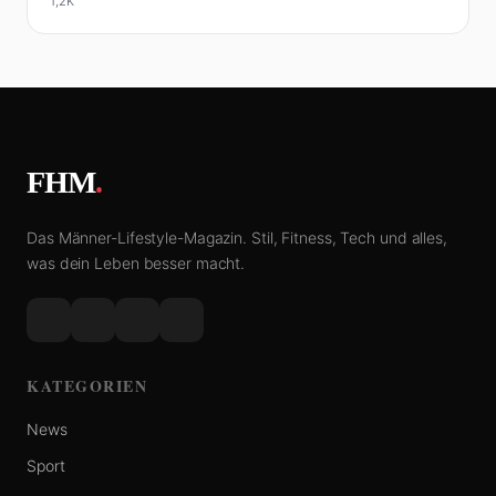
1,2K
FHM
.
Das Männer-Lifestyle-Magazin. Stil, Fitness, Tech und alles,
was dein Leben besser macht.
KATEGORIEN
News
Sport