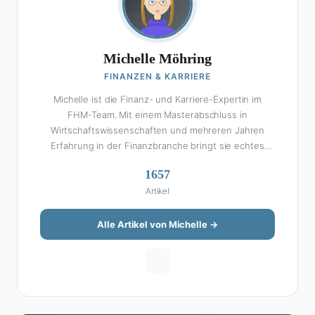
Michelle Möhring
FINANZEN & KARRIERE
Michelle ist die Finanz- und Karriere-Expertin im
FHM-Team. Mit einem Masterabschluss in
Wirtschaftswissenschaften und mehreren Jahren
Erfahrung in der Finanzbranche bringt sie echtes
Fachwissen in ihre Artikel ein. Aber keine Sorge: Bei
1657
Michelle klingt Altersvorsorge nicht wie eine
Artikel
Steuererklärung. Ihre Stärke liegt darin, komplexe
Finanzthemen so aufzubereiten, dass sie jeder
versteht – ohne Fachchinesisch, dafür mit konkreten
Alle Artikel von Michelle →
Tipps zum Umsetzen. Von ETF-Strategien über
Gehaltsverhandlungen bis hin zu Steuertricks:
Michelle hat den Durchblick und teilt ihn gerne.
Außerdem schreibt sie über Karriere-Themen,
Produktivitäts-Hacks und die Frage, wie man Job und