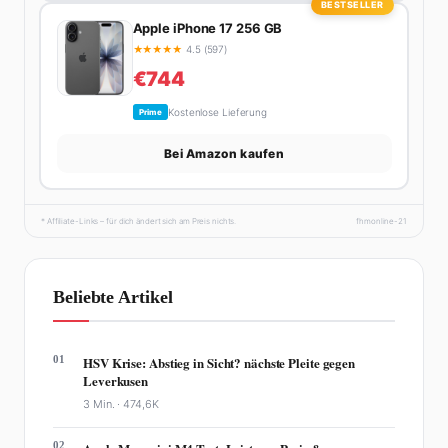
BESTSELLER
Apple iPhone 17 256 GB
★
★
★
★
★
4.5 (597)
€744
Kostenlose Lieferung
Prime
Bei Amazon kaufen
* Affiliate-Links – für dich ändert sich am Preis nichts.
fhmonline-21
Beliebte Artikel
01
HSV Krise: Abstieg in Sicht? nächste Pleite gegen
Leverkusen
3 Min. ·
474,6K
02