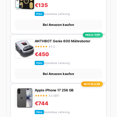
als zehnmal halb.
€135
Kostenlose Lieferung
Prime
Bei Amazon kaufen
PREIS-TIPP
ANTHBOT Genie 600 Mähroboter
★
★
★
★
★
4.5 ()
€450
Kostenlose Lieferung
Prime
Bei Amazon kaufen
BESTSELLER
Apple iPhone 17 256 GB
★
★
★
★
★
4.5 (597)
€744
Kostenlose Lieferung
Prime