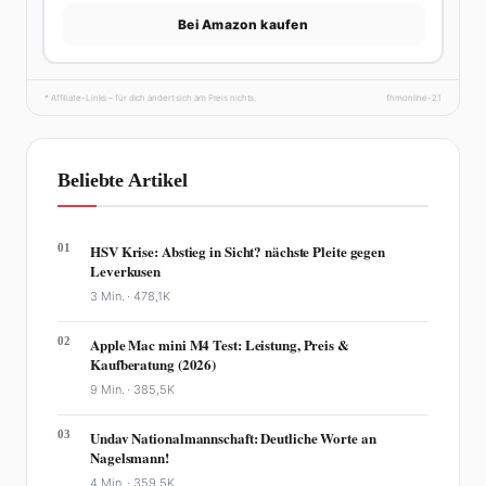
Bei Amazon kaufen
* Affiliate-Links – für dich ändert sich am Preis nichts.
fhmonline-21
Beliebte Artikel
01
HSV Krise: Abstieg in Sicht? nächste Pleite gegen
Leverkusen
3 Min. ·
478,1K
02
Apple Mac mini M4 Test: Leistung, Preis &
Kaufberatung (2026)
9 Min. ·
385,5K
03
Undav Nationalmannschaft: Deutliche Worte an
Nagelsmann!
4 Min. ·
359,5K