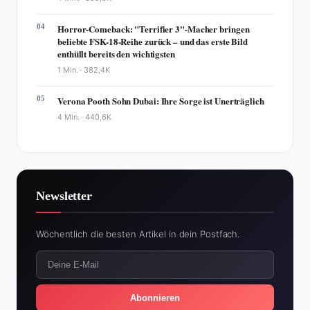
04
Horror-Comeback: "Terrifier 3"-Macher bringen
beliebte FSK-18-Reihe zurück – und das erste Bild
enthüllt bereits den wichtigsten
1 Min. ·
382,4K
05
Verona Pooth Sohn Dubai: Ihre Sorge ist Unerträglich
4 Min. ·
440,6K
Newsletter
Wöchentlich die besten Artikel in dein Postfach.
Abonnieren