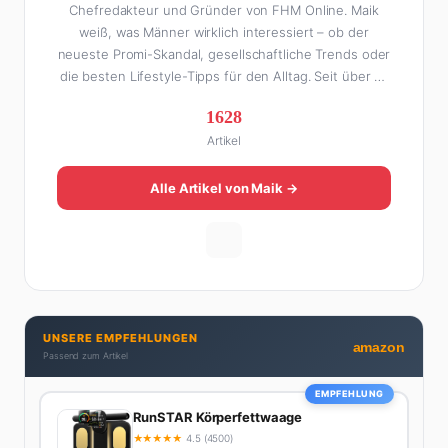
Chefredakteur und Gründer von FHM Online. Maik
weiß, was Männer wirklich interessiert – ob der
neueste Promi-Skandal, gesellschaftliche Trends oder
die besten Lifestyle-Tipps für den Alltag. Seit über 10
Jahren macht er digitales Publishing und hat FHM
1628
Online zu einer der führenden Männer-Lifestyle-
Artikel
Plattformen im deutschsprachigen Raum aufgebaut.
Sein Weg dahin war alles andere als geradlinig: Die
eine Hälfte seines Lebens stand er in der
Alle Artikel von Maik →
Gastronomie – mit allem, was dazugehört. Die andere
Hälfte hat er sich tief in die Welt des SEO und
digitalen Contents vergraben. Diese Mischung aus
Menschenkenntnis und Online-Know-how macht
seine Artikel aus: direkt, unterhaltsam und immer nah
dran. Wenn Maik nicht gerade den heißesten Tratsch
UNSERE EMPFEHLUNGEN
aus der Promi-Welt aufspürt oder die besten
amazon
Passend zum Artikel
Lifestyle-Empfehlungen zusammenstellt, findet man
ihn beim Wandern in den Schweizer Alpen, am Grill
EMPFEHLUNG
mit Freunden oder auf der Suche nach dem
RunSTAR Körperfettwaage
perfekten Espresso. Sein Motto: Lieber einmal richtig
★
★
★
★
★
4.5 (4500)