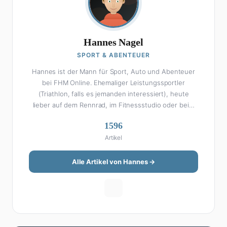
Hannes Nagel
SPORT & ABENTEUER
Hannes ist der Mann für Sport, Auto und Abenteuer
bei FHM Online. Ehemaliger Leistungssportler
(Triathlon, falls es jemanden interessiert), heute
lieber auf dem Rennrad, im Fitnessstudio oder beim
Kochen am Smoker. Sein Wissen über Sport ist
1596
enzyklopädisch: Egal ob Bundesliga-Analyse, Formel 1,
Artikel
UFC oder Olympia – Hannes liefert fundierte
Einschätzungen mit der Leidenschaft eines echten
Fans. Aber Sport ist nur die halbe Miete: Hannes ist
Alle Artikel von Hannes →
auch unser Auto-Experte. Vom Elektro-SUV bis zum
Oldtimer-Projekt hat er alles schon gefahren, zerlegt
oder beides. Seine Roadtrip-Guides und Grillrezepte
gehören zu den beliebtesten Artikeln auf der Seite.
Wenn Hannes mal nicht über Sport oder Autos