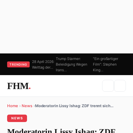
Trump Starmer:
"Ein großartiger
28 April 2026:
Beleidigung Wegen
Film": Stephen
TRENDING
Welttag der…
Irans…
King…
FHM
.
Home
›
News
›
Moderatorin Lissy Ishag: ZDF trennt sich…
NEWS
Moderatorin Lissy Ishag: ZDF