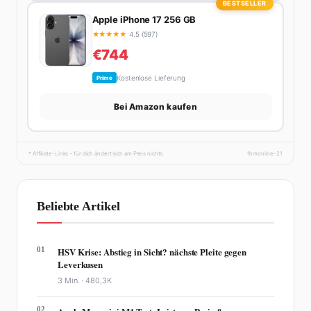
BESTSELLER
Apple iPhone 17 256 GB
★
★
★
★
★
4.5 (597)
€744
Kostenlose Lieferung
Prime
Bei Amazon kaufen
* Affiliate-Links – für dich ändert sich am Preis nichts.
fhmonline-21
Beliebte Artikel
01
HSV Krise: Abstieg in Sicht? nächste Pleite gegen
Leverkusen
3 Min. ·
480,3K
02