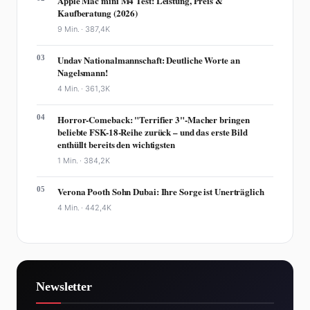
Apple Mac mini M4 Test: Leistung, Preis &
Kaufberatung (2026)
9 Min. ·
387,4K
03
Undav Nationalmannschaft: Deutliche Worte an
Nagelsmann!
4 Min. ·
361,3K
04
Horror-Comeback: "Terrifier 3"-Macher bringen
beliebte FSK-18-Reihe zurück – und das erste Bild
enthüllt bereits den wichtigsten
1 Min. ·
384,2K
05
Verona Pooth Sohn Dubai: Ihre Sorge ist Unerträglich
4 Min. ·
442,4K
Newsletter