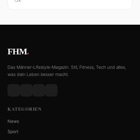
1,2K
FHM
.
Das Männer-Lifestyle-Magazin. Stil, Fitness, Tech und alles,
was dein Leben besser macht.
KATEGORIEN
News
Sport