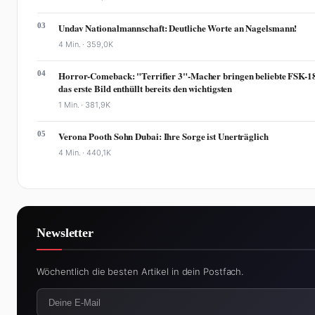
03
Undav Nationalmannschaft: Deutliche Worte an Nagelsmann!
4 Min. ·
359,0K
04
Horror-Comeback: "Terrifier 3"-Macher bringen beliebte FSK-18
das erste Bild enthüllt bereits den wichtigsten
1 Min. ·
381,9K
05
Verona Pooth Sohn Dubai: Ihre Sorge ist Unerträglich
4 Min. ·
440,1K
Newsletter
Wöchentlich die besten Artikel in dein Postfach.