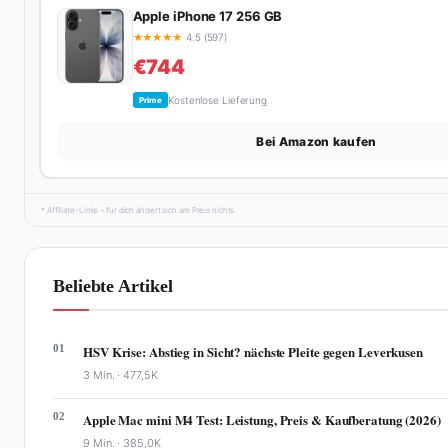
Apple iPhone 17 256 GB
★
★
★
★
★
4.5 (597)
€744
Kostenlose Lieferung
Prime
Bei Amazon kaufen
* Affiliate-Links – für dich ändert sich am Preis nichts.
Beliebte Artikel
01
HSV Krise: Abstieg in Sicht? nächste Pleite gegen Leverkusen
3 Min. ·
477,5K
02
Apple Mac mini M4 Test: Leistung, Preis & Kaufberatung (2026)
9 Min. ·
385,0K