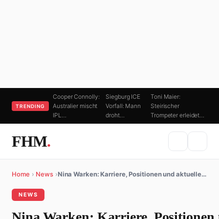
Cooper Connolly:
Siegburg ICE
Toni Maier:
Australier mischt
Vorfall: Mann
Steirischer
TRENDING
IPL…
droht…
Trompeter erleidet…
FHM
.
Home
›
News
›
Nina Warken: Karriere, Positionen und aktuelle…
NEWS
Nina Warken: Karriere, Positionen 