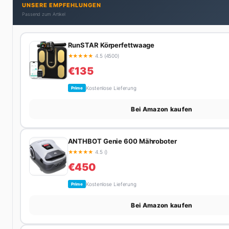
UNSERE EMPFEHLUNGEN
Passend zum Artikel
RunSTAR Körperfettwaage
★
★
★
★
★
4.5 (4500)
€135
Kostenlose Lieferung
Prime
Bei Amazon kaufen
ANTHBOT Genie 600 Mähroboter
★
★
★
★
★
4.5 ()
€450
Kostenlose Lieferung
Prime
Bei Amazon kaufen