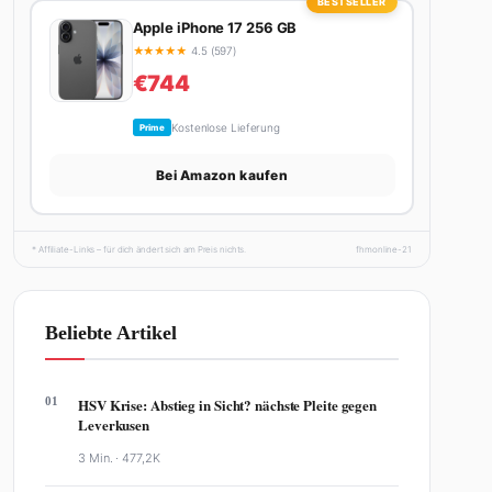
BESTSELLER
Apple iPhone 17 256 GB
★
★
★
★
★
4.5 (597)
€744
Kostenlose Lieferung
Prime
Bei Amazon kaufen
* Affiliate-Links – für dich ändert sich am Preis nichts.
fhmonline-21
Beliebte Artikel
01
HSV Krise: Abstieg in Sicht? nächste Pleite gegen
Leverkusen
3 Min. ·
477,2K