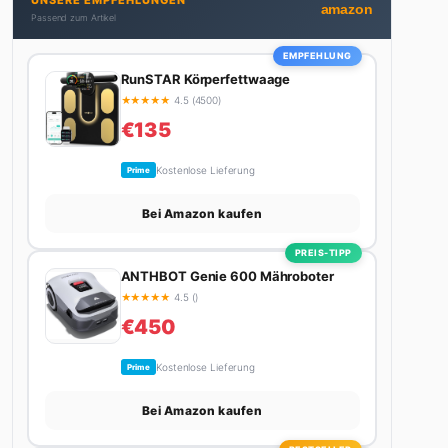
UNSERE EMPFEHLUNGEN
Autos schreibt, plant er den nächsten Abenteuer-
amazon
Passend zum Artikel
Trip – sei es ein Wochenende in den Bergen, eine
Motorradtour durch die Alpen oder der jährliche
EMPFEHLUNG
Campingtrip mit den Jungs. Sein Credo: Das Leben
RunSTAR Körperfettwaage
ist zu kurz für langweilige Wochenenden.
★
★
★
★
★
4.5 (4500)
€135
Kostenlose Lieferung
Prime
Bei Amazon kaufen
PREIS-TIPP
ANTHBOT Genie 600 Mähroboter
★
★
★
★
★
4.5 ()
€450
Kostenlose Lieferung
Prime
Bei Amazon kaufen