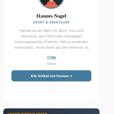
Hannes Nagel
SPORT & ABENTEUER
Hannes ist der Mann für Sport, Auto und
Abenteuer bei FHM Online. Ehemaliger
Leistungssportler (Triathlon, falls es jemanden
interessiert), heute lieber auf dem Rennrad, im
Fitnessstudio oder beim Kochen am Smoker. Sein
1596
Wissen über Sport ist enzyklopädisch: Egal ob
Artikel
Bundesliga-Analyse, Formel 1, UFC oder Olympia –
Hannes liefert fundierte Einschätzungen mit der
Leidenschaft eines echten Fans. Aber Sport ist
Alle Artikel von Hannes →
nur die halbe Miete: Hannes ist auch unser Auto-
Experte. Vom Elektro-SUV bis zum Oldtimer-
Projekt hat er alles schon gefahren, zerlegt oder
beides. Seine Roadtrip-Guides und Grillrezepte
gehören zu den beliebtesten Artikeln auf der
Seite. Wenn Hannes mal nicht über Sport oder