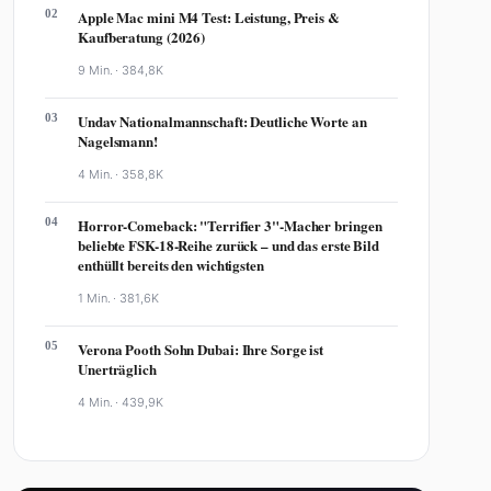
02
Apple Mac mini M4 Test: Leistung, Preis &
Kaufberatung (2026)
9 Min. ·
384,8K
03
Undav Nationalmannschaft: Deutliche Worte an
Nagelsmann!
4 Min. ·
358,8K
04
Horror-Comeback: "Terrifier 3"-Macher bringen
beliebte FSK-18-Reihe zurück – und das erste Bild
enthüllt bereits den wichtigsten
1 Min. ·
381,6K
05
Verona Pooth Sohn Dubai: Ihre Sorge ist
Unerträglich
4 Min. ·
439,9K