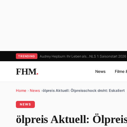
Audrey Hepburn: Ihr Leben als…
NLS 1: Saisonstart 2026
TRENDING
FHM
.
News
Filme 
Home
›
News
›
ölpreis Aktuell: Ölpreisschock droht: Eskaliert
NEWS
ölpreis Aktuell: Ölprei