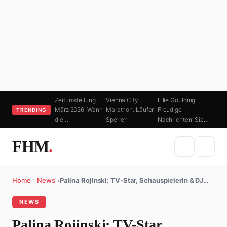
Zeitumstellung
Vienna City
Ellie Goulding:
März 2026: Wann
Marathon: Läufer,
Freudige
TRENDING
die…
Sperren
Nachrichten! Sie…
FHM
.
Home
›
News
›
Palina Rojinski: TV-Star, Schauspielerin & DJ…
NEWS
Palina Rojinski: TV-Star,