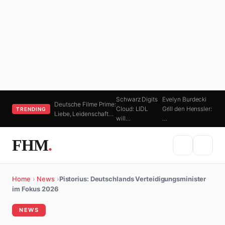
Schwarz Digits
Evelyn Burdecki
Deutsche Filme Prime:
Cloud: LIDL
Grill den Henssler:
TRENDING
Liebe, Leidenschaft…
will…
…
FHM
.
Home
›
News
›
Pistorius: Deutschlands Verteidigungsminister
im Fokus 2026
NEWS