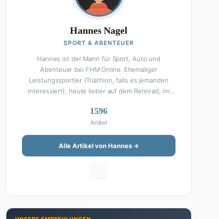
Hannes Nagel
SPORT & ABENTEUER
Hannes ist der Mann für Sport, Auto und
Abenteuer bei FHM Online. Ehemaliger
Leistungssportler (Triathlon, falls es jemanden
interessiert), heute lieber auf dem Rennrad, im
Fitnessstudio oder beim Kochen am Smoker. Sein
1596
Wissen über Sport ist enzyklopädisch: Egal ob
Artikel
Bundesliga-Analyse, Formel 1, UFC oder Olympia –
Hannes liefert fundierte Einschätzungen mit der
Leidenschaft eines echten Fans. Aber Sport ist
Alle Artikel von Hannes →
nur die halbe Miete: Hannes ist auch unser Auto-
Experte. Vom Elektro-SUV bis zum Oldtimer-
Projekt hat er alles schon gefahren, zerlegt oder
beides. Seine Roadtrip-Guides und Grillrezepte
gehören zu den beliebtesten Artikeln auf der
Seite. Wenn Hannes mal nicht über Sport oder