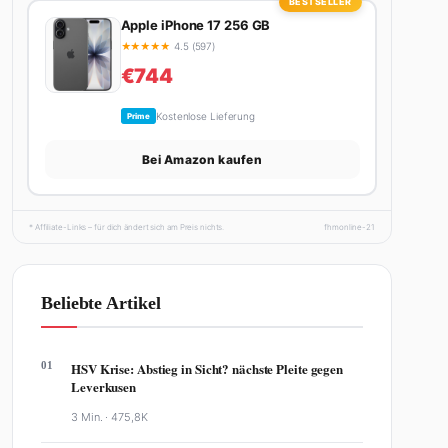
BESTSELLER
Apple iPhone 17 256 GB
★
★
★
★
★
4.5 (597)
€744
Kostenlose Lieferung
Prime
Bei Amazon kaufen
* Affiliate-Links – für dich ändert sich am Preis nichts.
fhmonline-21
Beliebte Artikel
01
HSV Krise: Abstieg in Sicht? nächste Pleite gegen
Leverkusen
3 Min. ·
475,8K