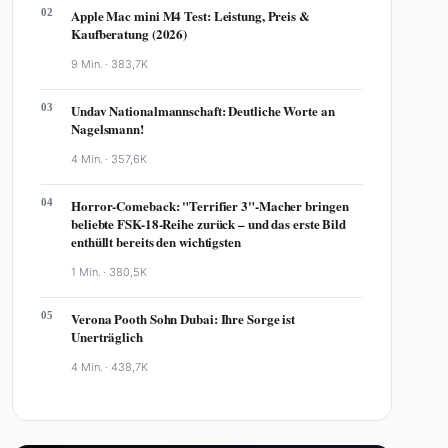
02
Apple Mac mini M4 Test: Leistung, Preis &
Kaufberatung (2026)
9 Min. ·
383,7K
03
Undav Nationalmannschaft: Deutliche Worte an
Nagelsmann!
4 Min. ·
357,6K
04
Horror-Comeback: "Terrifier 3"-Macher bringen
beliebte FSK-18-Reihe zurück – und das erste Bild
enthüllt bereits den wichtigsten
1 Min. ·
380,5K
05
Verona Pooth Sohn Dubai: Ihre Sorge ist
Unerträglich
4 Min. ·
438,7K