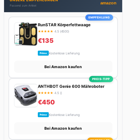
UNSERE EMPFEHLUNGEN
Autos schreibt, plant er den nächsten Abenteuer-
amazon
Passend zum Artikel
Trip – sei es ein Wochenende in den Bergen, eine
Motorradtour durch die Alpen oder der jährliche
EMPFEHLUNG
Campingtrip mit den Jungs. Sein Credo: Das Leben
RunSTAR Körperfettwaage
ist zu kurz für langweilige Wochenenden.
★
★
★
★
★
4.5 (4500)
€135
Kostenlose Lieferung
Prime
Bei Amazon kaufen
PREIS-TIPP
ANTHBOT Genie 600 Mähroboter
★
★
★
★
★
4.5 ()
€450
Kostenlose Lieferung
Prime
Bei Amazon kaufen