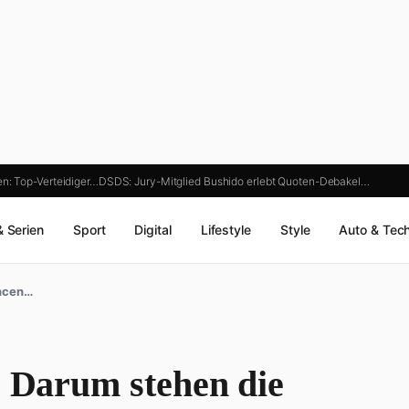
en: Top-Verteidiger…
DSDS: Jury-Mitglied Bushido erlebt Quoten-Debakel…
& Serien
Sport
Digital
Lifestyle
Style
Auto & Tec
ancen…
: Darum stehen die