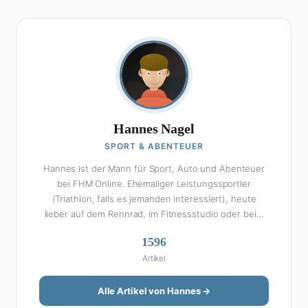
Hannes Nagel
SPORT & ABENTEUER
Hannes ist der Mann für Sport, Auto und Abenteuer
bei FHM Online. Ehemaliger Leistungssportler
(Triathlon, falls es jemanden interessiert), heute
lieber auf dem Rennrad, im Fitnessstudio oder beim
Kochen am Smoker. Sein Wissen über Sport ist
1596
enzyklopädisch: Egal ob Bundesliga-Analyse, Formel 1,
Artikel
UFC oder Olympia – Hannes liefert fundierte
Einschätzungen mit der Leidenschaft eines echten
Fans. Aber Sport ist nur die halbe Miete: Hannes ist
Alle Artikel von Hannes →
auch unser Auto-Experte. Vom Elektro-SUV bis zum