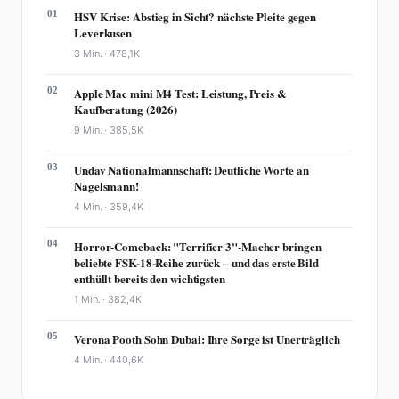
01
HSV Krise: Abstieg in Sicht? nächste Pleite gegen
Leverkusen
3 Min. ·
478,1K
02
Apple Mac mini M4 Test: Leistung, Preis &
Kaufberatung (2026)
9 Min. ·
385,5K
03
Undav Nationalmannschaft: Deutliche Worte an
Nagelsmann!
4 Min. ·
359,4K
04
Horror-Comeback: "Terrifier 3"-Macher bringen
beliebte FSK-18-Reihe zurück – und das erste Bild
enthüllt bereits den wichtigsten
1 Min. ·
382,4K
05
Verona Pooth Sohn Dubai: Ihre Sorge ist Unerträglich
4 Min. ·
440,6K