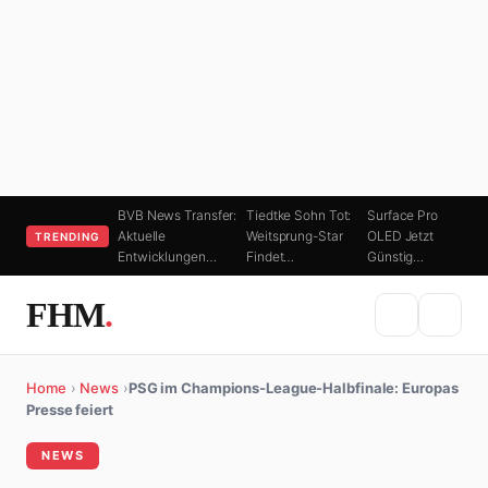
BVB News Transfer:
Tiedtke Sohn Tot:
Surface Pro
Aktuelle
Weitsprung-Star
OLED Jetzt
TRENDING
Entwicklungen…
Findet…
Günstig…
FHM
.
Home
›
News
›
PSG im Champions-League-Halbfinale: Europas
Presse feiert
NEWS