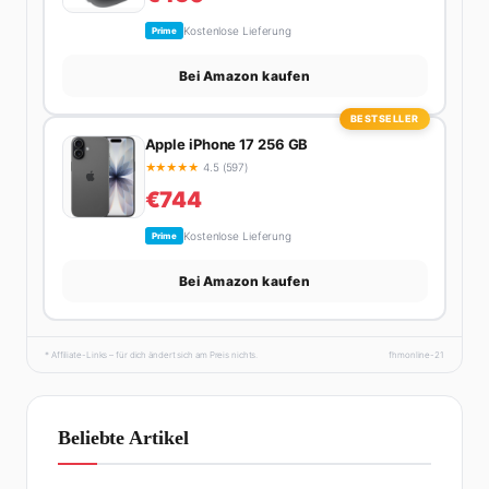
Kostenlose Lieferung
Prime
Bei Amazon kaufen
BESTSELLER
Apple iPhone 17 256 GB
★
★
★
★
★
4.5 (597)
€744
Kostenlose Lieferung
Prime
Bei Amazon kaufen
* Affiliate-Links – für dich ändert sich am Preis nichts.
fhmonline-21
Beliebte Artikel