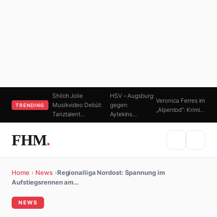
Shiloh Jolie
HSV – Augsburg:
Veronica Ferres im
Musikvideo Debüt:
gegen:
TRENDING
„Alpentod“: Krimi…
Tanztalent…
Aytekins…
FHM
.
Home
›
News
›
Regionalliga Nordost: Spannung im
Aufstiegsrennen am…
NEWS