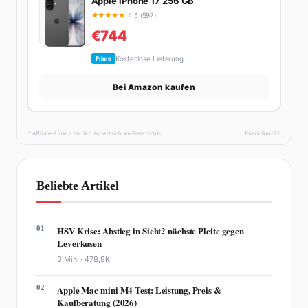
Apple iPhone 17 256 GB
★
★
★
★
★
4.5 (597)
€744
Kostenlose Lieferung
Prime
Bei Amazon kaufen
* Affiliate-Links – für dich ändert sich am Preis nichts.
fhmonline-21
Beliebte Artikel
01
HSV Krise: Abstieg in Sicht? nächste Pleite gegen
Leverkusen
3 Min. ·
478,8K
02
Apple Mac mini M4 Test: Leistung, Preis &
Kaufberatung (2026)