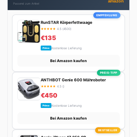
amazon
Passend zum Artikel
EMPFEHLUNG
RunSTAR Körperfettwaage
★
★
★
★
★
4.5 (4500)
€135
Kostenlose Lieferung
Prime
Bei Amazon kaufen
PREIS-TIPP
ANTHBOT Genie 600 Mähroboter
★
★
★
★
★
4.5 ()
€450
Kostenlose Lieferung
Prime
Bei Amazon kaufen
BESTSELLER