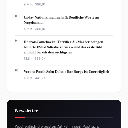
9 Min. ·
386,1K
03
Undav Nationalmannschaft: Deutliche Worte an
Nagelsmann!
4 Min. ·
360,1K
04
Horror-Comeback: "Terrifier 3"-Macher bringen
beliebte FSK-18-Reihe zurück – und das erste Bild
enthüllt bereits den wichtigsten
1 Min. ·
383,0K
05
Verona Pooth Sohn Dubai: Ihre Sorge ist Unerträglich
4 Min. ·
441,2K
Newsletter
Wöchentlich die besten Artikel in dein Postfach.