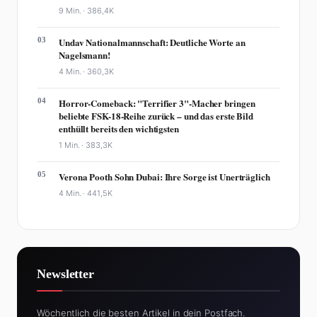
9 Min. ·
386,4K
03
Undav Nationalmannschaft: Deutliche Worte an
Nagelsmann!
4 Min. ·
360,3K
04
Horror-Comeback: "Terrifier 3"-Macher bringen
beliebte FSK-18-Reihe zurück – und das erste Bild
enthüllt bereits den wichtigsten
1 Min. ·
383,3K
05
Verona Pooth Sohn Dubai: Ihre Sorge ist Unerträglich
4 Min. ·
441,5K
Newsletter
Wöchentlich die besten Artikel in dein Postfach.