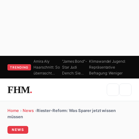
Amira Aly
"James Bond"-
Klimawandel Jugend:
Haarschnitt: So
Star Judi
Repräsentative
TRENDING
überrascht…
Dench: Sie…
Befragung: Weniger
FHM
.
Home
›
News
›
Riester-Reform: Was Sparer jetzt wissen
müssen
NEWS