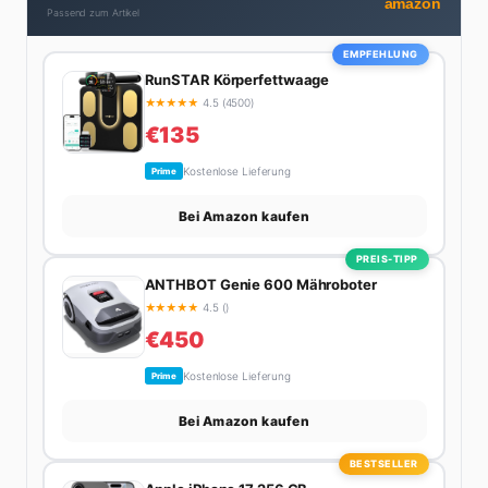
amazon
Passend zum Artikel
durch die Alpen oder der jährliche Campingtrip mit
den Jungs. Sein Credo: Das Leben ist zu kurz für
EMPFEHLUNG
langweilige Wochenenden.
RunSTAR Körperfettwaage
★
★
★
★
★
4.5 (4500)
€135
Kostenlose Lieferung
Prime
Bei Amazon kaufen
PREIS-TIPP
ANTHBOT Genie 600 Mähroboter
★
★
★
★
★
4.5 ()
€450
Kostenlose Lieferung
Prime
Bei Amazon kaufen
BESTSELLER