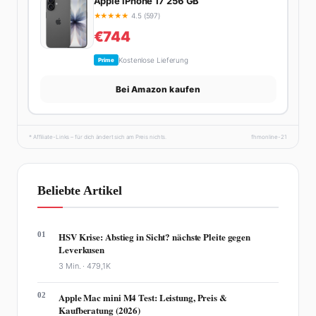
Apple iPhone 17 256 GB
★
★
★
★
★
4.5 (597)
€744
Kostenlose Lieferung
Prime
Bei Amazon kaufen
* Affiliate-Links – für dich ändert sich am Preis nichts.
fhmonline-21
Beliebte Artikel
01
HSV Krise: Abstieg in Sicht? nächste Pleite gegen
Leverkusen
3 Min. ·
479,1K
02
Apple Mac mini M4 Test: Leistung, Preis &
Kaufberatung (2026)