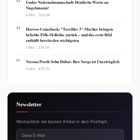
03
Undav Nationalmannschaft: Deutliche Worte an
Nagelsmann!
4 Min. ·
356,6K
04
Horror-Comeback: "Terrifier 3"-Macher bringen
beliebte FSK-18-Reihe zurück – und das erste Bild
enthüllt bereits den wichtigsten
1 Min. ·
379,5K
05
Verona Pooth Sohn Dubai: Ihre Sorge ist Unerträglich
4 Min. ·
437,7K
Newsletter
Wöchentlich die besten Artikel in dein Postfach.