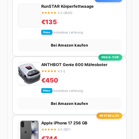
nächsten Flohmarkt.
RunSTAR Körperfettwaage
★
★
★
★
★
4.5 (4500)
€135
Kostenlose Lieferung
Prime
Bei Amazon kaufen
PREIS-TIPP
ANTHBOT Genie 600 Mähroboter
★
★
★
★
★
4.5 ()
€450
Kostenlose Lieferung
Prime
Bei Amazon kaufen
BESTSELLER
Apple iPhone 17 256 GB
★
★
★
★
★
4.5 (597)
€744