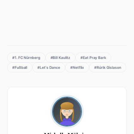
#1. FC Nürnberg
#Bill Kaulitz
#Eat Pray Bark
#Fußball
#Let's Dance
#Netflix
#Rúrik Gíslason