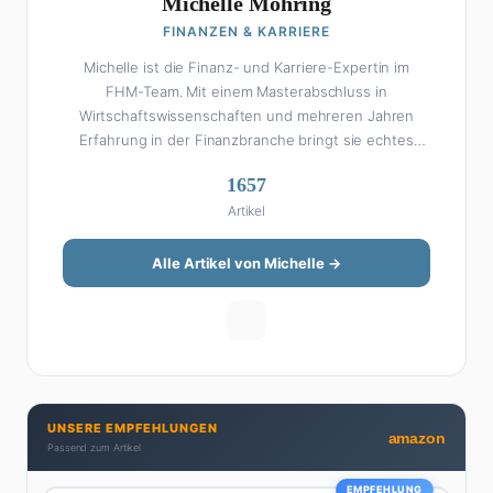
Michelle Möhring
FINANZEN & KARRIERE
Michelle ist die Finanz- und Karriere-Expertin im
FHM-Team. Mit einem Masterabschluss in
Wirtschaftswissenschaften und mehreren Jahren
Erfahrung in der Finanzbranche bringt sie echtes
Fachwissen in ihre Artikel ein. Aber keine Sorge: Bei
1657
Michelle klingt Altersvorsorge nicht wie eine
Artikel
Steuererklärung. Ihre Stärke liegt darin, komplexe
Finanzthemen so aufzubereiten, dass sie jeder
versteht – ohne Fachchinesisch, dafür mit konkreten
Alle Artikel von Michelle →
Tipps zum Umsetzen. Von ETF-Strategien über
Gehaltsverhandlungen bis hin zu Steuertricks:
Michelle hat den Durchblick und teilt ihn gerne.
Außerdem schreibt sie über Karriere-Themen,
Produktivitäts-Hacks und die Frage, wie man Job und
Privatleben unter einen Hut bekommt. Privat ist sie
UNSERE EMPFEHLUNGEN
bekennende Kaffee-Süchtige (3+ Tassen am Tag,
amazon
Passend zum Artikel
Minimum), Podcast-Hörerin und verbringt ihre
Wochenenden am liebsten in der Natur oder auf dem
EMPFEHLUNG