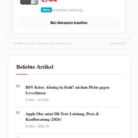
Kostenlose Lieferung
Prime
Bei Amazon kaufen
* Affiliate-Links – für dich ändert sich am Preis nichts.
fhmonline-21
Beliebte Artikel
01
HSV Krise: Abstieg in Sicht? nächste Pleite gegen
Leverkusen
3 Min. ·
474,6K
02
Apple Mac mini M4 Test: Leistung, Preis &
Kaufberatung (2026)
9 Min. ·
382,7K