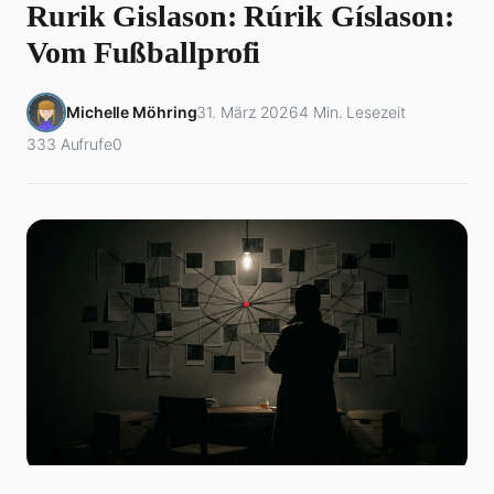
Rurik Gislason: Rúrik Gíslason:
Vom Fußballprofi
Michelle Möhring
31. März 2026
4 Min. Lesezeit
333 Aufrufe
0