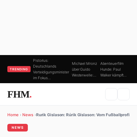
Pistorius:
Michael Mronz
Abenteuerfilm
Deutschlands
über Guido
Hunde: Paul
TRENDING
Verteidigungsminister
Westerwelle:…
Walker kämpft…
im Fokus…
FHM
.
Home
›
News
›
Rurik Gislason: Rúrik Gíslason: Vom Fußballprofi
NEWS