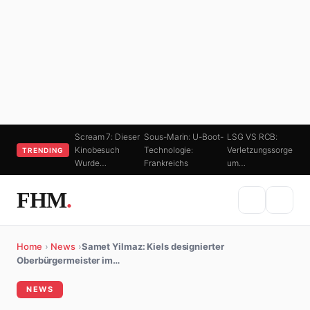
Scream 7: Dieser
Sous-Marin: U-Boot-
LSG VS RCB:
Kinobesuch
Technologie:
Verletzungssorge
TRENDING
Wurde…
Frankreichs
um…
FHM
.
Home
›
News
›
Samet Yilmaz: Kiels designierter
Oberbürgermeister im…
NEWS