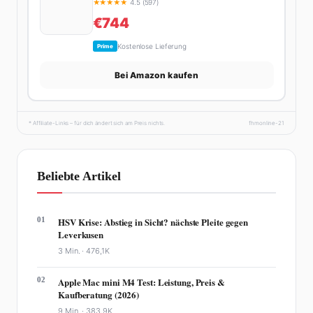
★
★
★
★
★
4.5 (597)
€744
Kostenlose Lieferung
Prime
Bei Amazon kaufen
* Affiliate-Links – für dich ändert sich am Preis nichts.
fhmonline-21
Beliebte Artikel
01
HSV Krise: Abstieg in Sicht? nächste Pleite gegen
Leverkusen
3 Min. ·
476,1K
02
Apple Mac mini M4 Test: Leistung, Preis &
Kaufberatung (2026)
9 Min. ·
383,9K