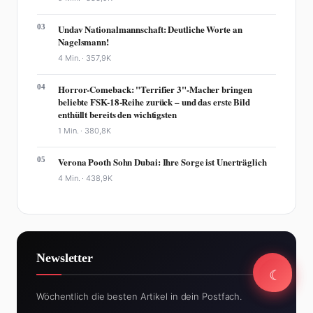
03
Undav Nationalmannschaft: Deutliche Worte an
Nagelsmann!
4 Min. ·
357,9K
04
Horror-Comeback: "Terrifier 3"-Macher bringen
beliebte FSK-18-Reihe zurück – und das erste Bild
enthüllt bereits den wichtigsten
1 Min. ·
380,8K
05
Verona Pooth Sohn Dubai: Ihre Sorge ist Unerträglich
4 Min. ·
438,9K
Newsletter
☾
☾
Wöchentlich die besten Artikel in dein Postfach.