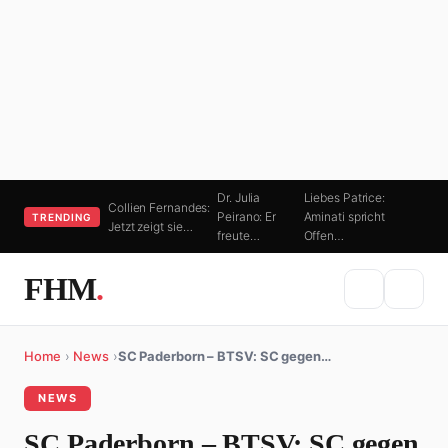
Dr. Julia
Liebes Patrice:
Collien Fernandes:
Peirano: Er
Aminati spricht
TRENDING
Jetzt zeigt sie…
freute…
Offen…
FHM
.
Home
›
News
›
SC Paderborn – BTSV: SC gegen…
NEWS
SC Paderborn – BTSV: SC gegen