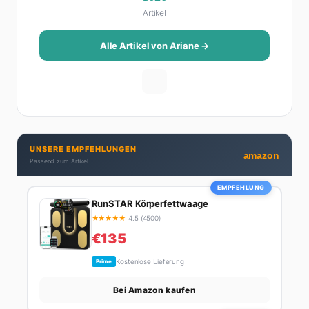
Artikel
das Leben schöner macht: von Interior Design und
Reise-Tipps über Food-Trends bis hin zu
Beziehungsratgebern, die auch Männer gerne lesen.
Alle Artikel von Ariane →
Ihre Geheimwaffe: Sie weiß genau, was Frauen an
Männern wirklich cool finden – und was absolut gar
nicht geht. Privat ist Ariane begeisterte Yoga-
Praktizierende, Serien-Junkie (aktuell: alles auf
Netflix) und auf der ewigen Suche nach dem besten
Brunch-Spot der Stadt. Ihre Interior-Tipps basieren
UNSERE EMPFEHLUNGEN
auf echter Erfahrung – ihre Wohnung wurde schon
amazon
Passend zum Artikel
zweimal in Design-Blogs gefeatured.
EMPFEHLUNG
RunSTAR Körperfettwaage
★
★
★
★
★
4.5 (4500)
€135
Kostenlose Lieferung
Prime
Bei Amazon kaufen