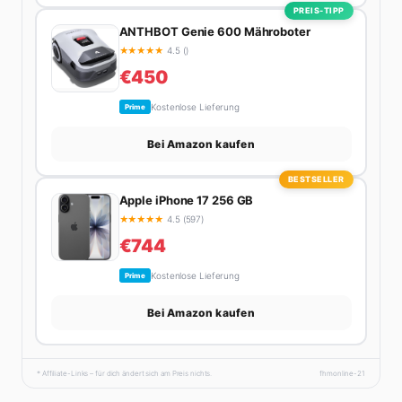
PREIS-TIPP
ANTHBOT Genie 600 Mähroboter
★
★
★
★
★
4.5 ()
€450
Kostenlose Lieferung
Prime
Bei Amazon kaufen
BESTSELLER
Apple iPhone 17 256 GB
★
★
★
★
★
4.5 (597)
€744
Kostenlose Lieferung
Prime
Bei Amazon kaufen
* Affiliate-Links – für dich ändert sich am Preis nichts.
fhmonline-21