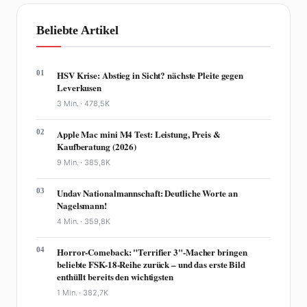
Beliebte Artikel
01
HSV Krise: Abstieg in Sicht? nächste Pleite gegen
Leverkusen
3 Min. ·
478,5K
02
Apple Mac mini M4 Test: Leistung, Preis &
Kaufberatung (2026)
9 Min. ·
385,8K
03
Undav Nationalmannschaft: Deutliche Worte an
Nagelsmann!
4 Min. ·
359,8K
04
Horror-Comeback: "Terrifier 3"-Macher bringen
beliebte FSK-18-Reihe zurück – und das erste Bild
enthüllt bereits den wichtigsten
1 Min. ·
382,7K