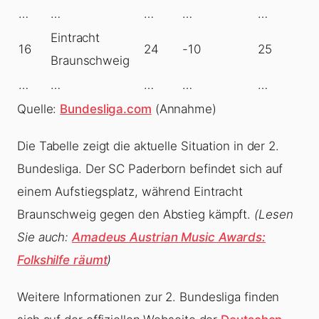
…
…
…
…
…
Eintracht
16
24
-10
25
Braunschweig
…
…
…
…
…
Quelle:
Bundesliga.com
(Annahme)
Die Tabelle zeigt die aktuelle Situation in der 2.
Bundesliga. Der SC Paderborn befindet sich auf
einem Aufstiegsplatz, während Eintracht
Braunschweig gegen den Abstieg kämpft.
(Lesen
Sie auch:
Amadeus Austrian Music Awards:
Folkshilfe räumt
)
Weitere Informationen zur 2. Bundesliga finden