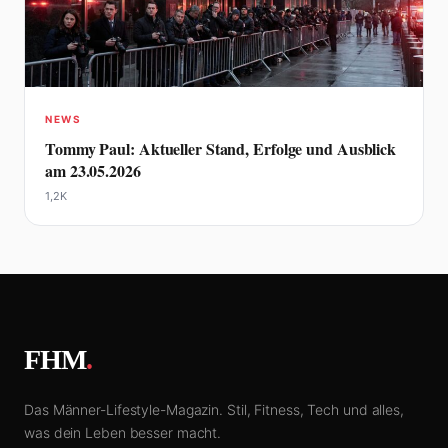
NEWS
Tommy Paul: Aktueller Stand, Erfolge und Ausblick
am 23.05.2026
1,2K
FHM
.
Das Männer-Lifestyle-Magazin. Stil, Fitness, Tech und alles,
was dein Leben besser macht.