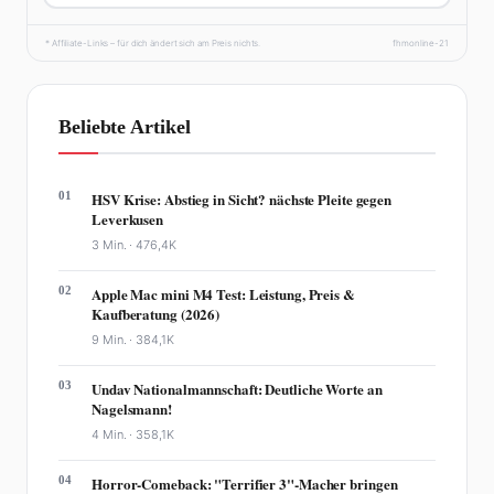
* Affiliate-Links – für dich ändert sich am Preis nichts.
fhmonline-21
Beliebte Artikel
01
HSV Krise: Abstieg in Sicht? nächste Pleite gegen
Leverkusen
3 Min. ·
476,4K
02
Apple Mac mini M4 Test: Leistung, Preis &
Kaufberatung (2026)
9 Min. ·
384,1K
03
Undav Nationalmannschaft: Deutliche Worte an
Nagelsmann!
4 Min. ·
358,1K
04
Horror-Comeback: "Terrifier 3"-Macher bringen