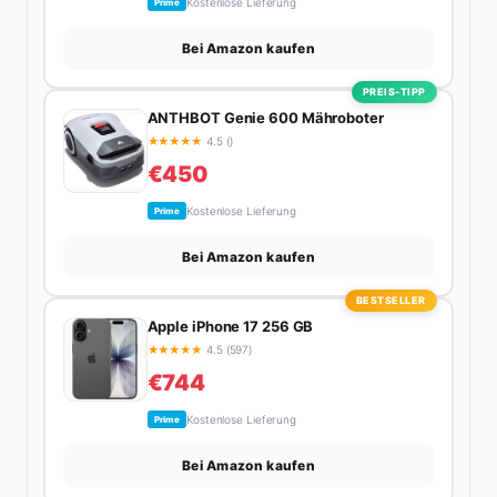
Kostenlose Lieferung
Prime
Bei Amazon kaufen
PREIS-TIPP
ANTHBOT Genie 600 Mähroboter
★
★
★
★
★
4.5 ()
€450
Kostenlose Lieferung
Prime
Bei Amazon kaufen
BESTSELLER
Apple iPhone 17 256 GB
★
★
★
★
★
4.5 (597)
€744
Kostenlose Lieferung
Prime
Bei Amazon kaufen