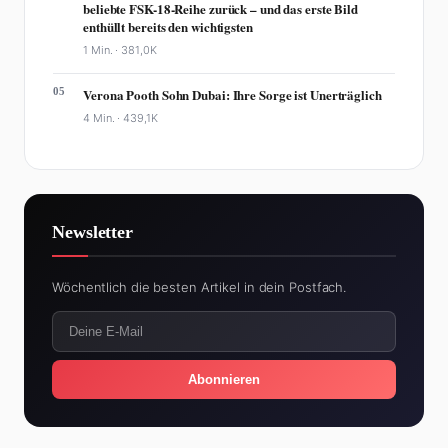
beliebte FSK-18-Reihe zurück – und das erste Bild
enthüllt bereits den wichtigsten
1 Min. ·
381,0K
05
Verona Pooth Sohn Dubai: Ihre Sorge ist Unerträglich
4 Min. ·
439,1K
Newsletter
Wöchentlich die besten Artikel in dein Postfach.
Abonnieren