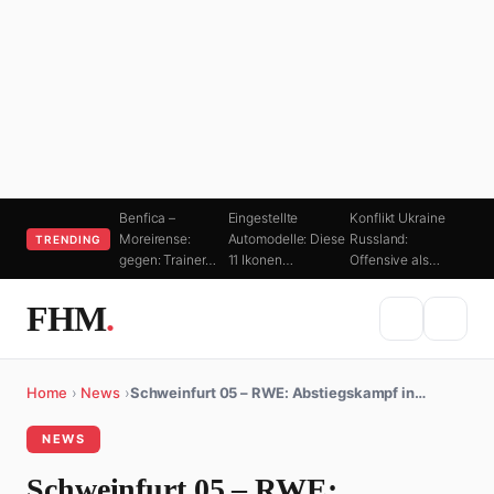
Benfica –
Eingestellte
Konflikt Ukraine
Moreirense:
Automodelle: Diese
Russland:
TRENDING
gegen: Trainer…
11 Ikonen…
Offensive als…
FHM
.
Home
›
News
›
Schweinfurt 05 – RWE: Abstiegskampf in…
NEWS
Schweinfurt 05 – RWE: