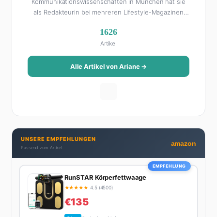
Kommunikationswissenschaften in München hat sie
als Redakteurin bei mehreren Lifestyle-Magazinen
gearbeitet, bevor sie zum FHM-Team gestoßen ist.
1626
Als Lifestyle-Redakteurin schreibt sie über alles, was
Artikel
das Leben schöner macht: von Interior Design und
Reise-Tipps über Food-Trends bis hin zu
Beziehungsratgebern, die auch Männer gerne lesen.
Alle Artikel von Ariane →
Ihre Geheimwaffe: Sie weiß genau, was Frauen an
Männern wirklich cool finden – und was absolut gar
nicht geht. Privat ist Ariane begeisterte Yoga-
Praktizierende, Serien-Junkie (aktuell: alles auf
Netflix) und auf der ewigen Suche nach dem besten
Brunch-Spot der Stadt. Ihre Interior-Tipps basieren
UNSERE EMPFEHLUNGEN
auf echter Erfahrung – ihre Wohnung wurde schon
amazon
Passend zum Artikel
zweimal in Design-Blogs gefeatured.
EMPFEHLUNG
RunSTAR Körperfettwaage
★
★
★
★
★
4.5 (4500)
€135