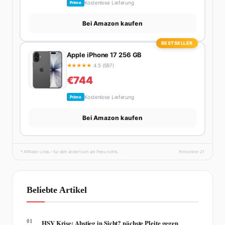
Kostenlose Lieferung
Prime
Bei Amazon kaufen
BESTSELLER
Apple iPhone 17 256 GB
★
★
★
★
★
4.5 (597)
€744
Kostenlose Lieferung
Prime
Bei Amazon kaufen
* Affiliate-Links – für dich ändert sich am Preis nichts.
fhmonline-21
Beliebte Artikel
01
HSV Krise: Abstieg in Sicht? nächste Pleite gegen