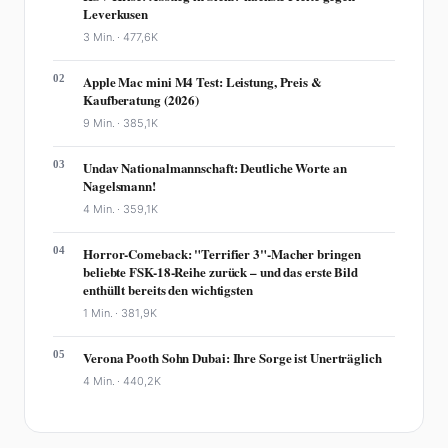
Leverkusen
3 Min. ·
477,6K
02
Apple Mac mini M4 Test: Leistung, Preis &
Kaufberatung (2026)
9 Min. ·
385,1K
03
Undav Nationalmannschaft: Deutliche Worte an
Nagelsmann!
4 Min. ·
359,1K
04
Horror-Comeback: "Terrifier 3"-Macher bringen
beliebte FSK-18-Reihe zurück – und das erste Bild
enthüllt bereits den wichtigsten
1 Min. ·
381,9K
05
Verona Pooth Sohn Dubai: Ihre Sorge ist Unerträglich
4 Min. ·
440,2K