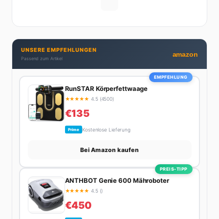
UNSERE EMPFEHLUNGEN
amazon
Passend zum Artikel
EMPFEHLUNG
RunSTAR Körperfettwaage
★
★
★
★
★
4.5 (4500)
€135
Kostenlose Lieferung
Prime
Bei Amazon kaufen
PREIS-TIPP
ANTHBOT Genie 600 Mähroboter
★
★
★
★
★
4.5 ()
€450