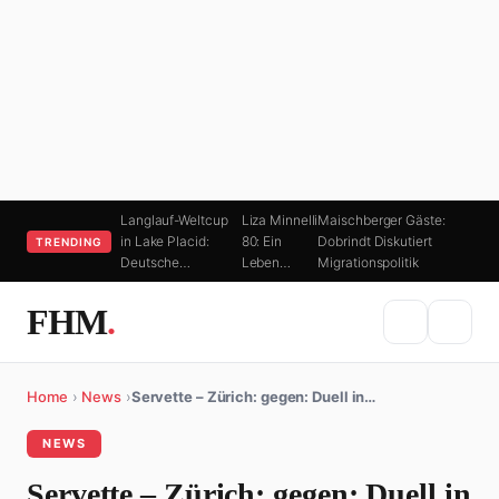
Langlauf-Weltcup
Liza Minnelli
Maischberger Gäste:
in Lake Placid:
80: Ein
Dobrindt Diskutiert
TRENDING
Deutsche…
Leben…
Migrationspolitik
FHM
.
Home
›
News
›
Servette – Zürich: gegen: Duell in…
NEWS
Servette – Zürich: gegen: Duell in