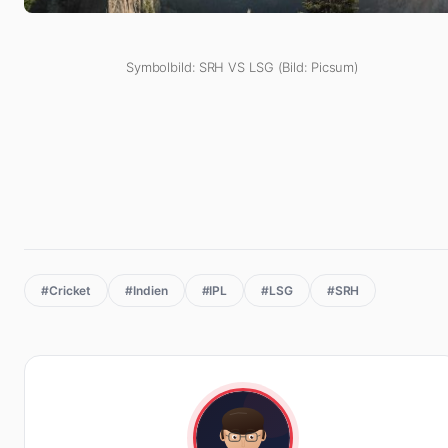
Symbolbild: SRH VS LSG (Bild: Picsum)
#Cricket
#Indien
#IPL
#LSG
#SRH