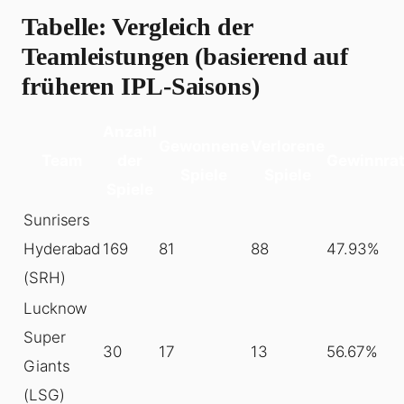
Tabelle: Vergleich der
Teamleistungen (basierend auf
früheren IPL-Saisons)
Anzahl
Gewonnene
Verlorene
Team
der
Gewinnra
Spiele
Spiele
Spiele
Sunrisers
Hyderabad
169
81
88
47.93%
(SRH)
Lucknow
Super
30
17
13
56.67%
Giants
(LSG)