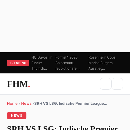
HC Davos im
Formel 1 2026:
Rosenheim Cops:
Finale:
Saisonstart,
Marisa Burgers
TRENDING
Triumph…
revolutionäre…
Ausstieg…
FHM
.
Home
›
News
›
SRH VS LSG: Indische Premier League…
NEWS
SRH VS LSG: Indische Premier