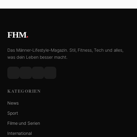
FHM
.
Das Männer-Lifestyle-Magazin. Stil, Fitness, Tech und alles,
was dein Leben besser macht.
KATEGORIEN
News
Sport
Filme und Serien
International