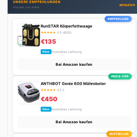
UNSERE EMPFEHLUNGEN
beim Wandern in den Schweizer Alpen, am Grill mit
amazon
Passend zum Artikel
Freunden oder auf der Suche nach dem perfekten
Espresso. Sein Motto: Lieber einmal richtig als zehnmal halb.
EMPFEHLUNG
RunSTAR Körperfettwaage
★
★
★
★
★
4.5 (4500)
€135
Kostenlose Lieferung
Prime
Bei Amazon kaufen
PREIS-TIPP
ANTHBOT Genie 600 Mähroboter
★
★
★
★
★
4.5 ()
€450
Kostenlose Lieferung
Prime
Bei Amazon kaufen
BESTSELLER