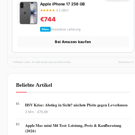
Apple iPhone 17 256 GB
★
★
★
★
★
4.5 (597)
€744
Kostenlose Lieferung
Prime
Bei Amazon kaufen
* Affiliate-Links – für dich ändert sich am Preis nichts.
fhmonline-21
Beliebte Artikel
01
HSV Krise: Abstieg in Sicht? nächste Pleite gegen Leverkusen
3 Min. ·
476,8K
02
Apple Mac mini M4 Test: Leistung, Preis & Kaufberatung
(2026)