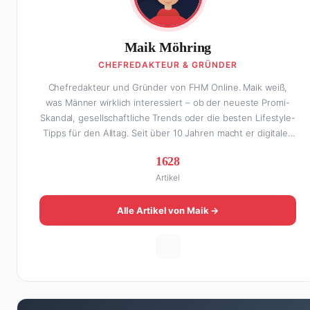
Maik Möhring
CHEFREDAKTEUR & GRÜNDER
Chefredakteur und Gründer von FHM Online. Maik weiß,
was Männer wirklich interessiert – ob der neueste Promi-
Skandal, gesellschaftliche Trends oder die besten Lifestyle-
Tipps für den Alltag. Seit über 10 Jahren macht er digitales
Publishing und hat FHM Online zu einer der führenden
1628
Männer-Lifestyle-Plattformen im deutschsprachigen Raum
Artikel
aufgebaut. Sein Weg dahin war alles andere als geradlinig:
Die eine Hälfte seines Lebens stand er in der Gastronomie
– mit allem, was dazugehört. Die andere Hälfte hat er sich
Alle Artikel von Maik →
tief in die Welt des SEO und digitalen Contents vergraben.
Diese Mischung aus Menschenkenntnis und Online-Know-
how macht seine Artikel aus: direkt, unterhaltsam und
immer nah dran. Wenn Maik nicht gerade den heißesten
Tratsch aus der Promi-Welt aufspürt oder die besten
Lifestyle-Empfehlungen zusammenstellt, findet man ihn