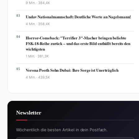
9 Min. ·
384,4K
03
Undav Nationalmannschaft: Deutliche Worte an Nagelsmann!
4 Min. ·
358,4K
04
Horror-Comeback: "Terrifier 3"-Macher bringen beliebte
FSK-18-Reihe zurück – und das erste Bild enthüllt bereits den
wichtigsten
1 Min. ·
381,3K
05
Verona Pooth Sohn Dubai: Ihre Sorge ist Unerträglich
4 Min. ·
439,5K
Newsletter
Wöchentlich die besten Artikel in dein Postfach.