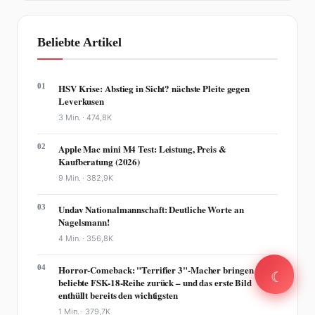
Beliebte Artikel
01
HSV Krise: Abstieg in Sicht? nächste Pleite gegen
Leverkusen
3 Min. ·
474,8K
02
Apple Mac mini M4 Test: Leistung, Preis &
Kaufberatung (2026)
9 Min. ·
382,9K
03
Undav Nationalmannschaft: Deutliche Worte an
Nagelsmann!
4 Min. ·
356,8K
04
Horror-Comeback: "Terrifier 3"-Macher bringen
☾
☾
beliebte FSK-18-Reihe zurück – und das erste Bild
enthüllt bereits den wichtigsten
1 Min. ·
379,7K