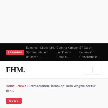
Edmonton Oilers: NHL-
Corinna Kamper
ST Gallen
Spitzenclub und
und Danilo
Feuerwehr:
TRENDING
deutsche…
Campisi…
Grossbrand in…
FHM
.
Home
›
News
›
Sternzeichen Horoskop: Dein Wegweiser für
den…
NEWS