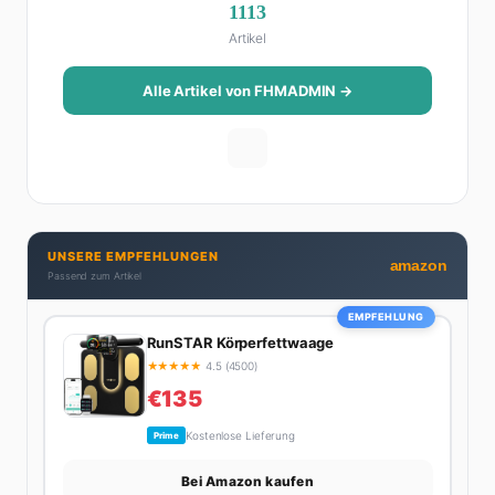
1113
Artikel
Alle Artikel von FHMADMIN →
UNSERE EMPFEHLUNGEN
amazon
Passend zum Artikel
EMPFEHLUNG
RunSTAR Körperfettwaage
★
★
★
★
★
4.5 (4500)
€135
Kostenlose Lieferung
Prime
Bei Amazon kaufen