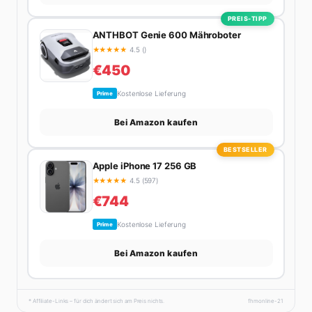
PREIS-TIPP
ANTHBOT Genie 600 Mähroboter
★
★
★
★
★
4.5 ()
€450
Kostenlose Lieferung
Prime
Bei Amazon kaufen
BESTSELLER
Apple iPhone 17 256 GB
★
★
★
★
★
4.5 (597)
€744
Kostenlose Lieferung
Prime
Bei Amazon kaufen
* Affiliate-Links – für dich ändert sich am Preis nichts.
fhmonline-21