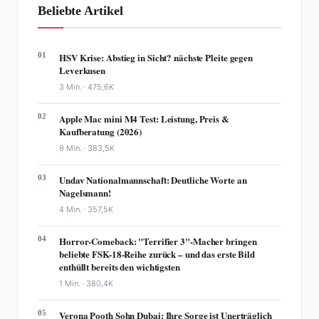
Beliebte Artikel
01
HSV Krise: Abstieg in Sicht? nächste Pleite gegen
Leverkusen
3 Min. ·
475,6K
02
Apple Mac mini M4 Test: Leistung, Preis &
Kaufberatung (2026)
9 Min. ·
383,5K
03
Undav Nationalmannschaft: Deutliche Worte an
Nagelsmann!
4 Min. ·
357,5K
04
Horror-Comeback: "Terrifier 3"-Macher bringen
beliebte FSK-18-Reihe zurück – und das erste Bild
enthüllt bereits den wichtigsten
1 Min. ·
380,4K
05
Verona Pooth Sohn Dubai: Ihre Sorge ist Unerträglich