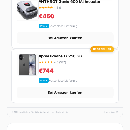
ANTHBOT Genie 600 Mähroboter
★
★
★
★
★
4.5 ()
€450
Kostenlose Lieferung
Prime
Bei Amazon kaufen
BESTSELLER
Apple iPhone 17 256 GB
★
★
★
★
★
4.5 (597)
€744
Kostenlose Lieferung
Prime
Bei Amazon kaufen
* Affiliate-Links – für dich ändert sich am Preis nichts.
fhmonline-21