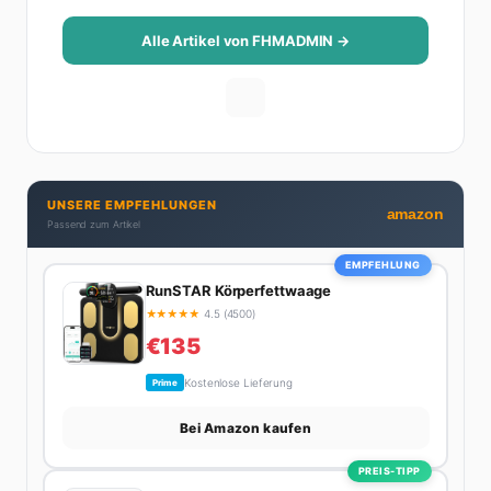
Alle Artikel von FHMADMIN →
UNSERE EMPFEHLUNGEN
amazon
Passend zum Artikel
EMPFEHLUNG
RunSTAR Körperfettwaage
★
★
★
★
★
4.5 (4500)
€135
Kostenlose Lieferung
Prime
Bei Amazon kaufen
PREIS-TIPP