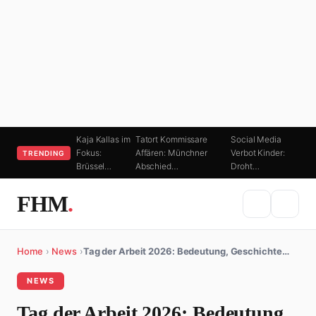
Kaja Kallas im
Tatort Kommissare
Social Media
Fokus:
Affären: Münchner
Verbot Kinder:
TRENDING
Brüssel…
Abschied…
Droht…
FHM
.
Home
›
News
›
Tag der Arbeit 2026: Bedeutung, Geschichte…
NEWS
Tag der Arbeit 2026: Bedeutung,