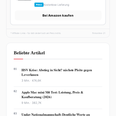
Kostenlose Lieferung
Prime
Bei Amazon kaufen
* Affiliate-Links – für dich ändert sich am Preis nichts.
fhmonline-21
Beliebte Artikel
01
HSV Krise: Abstieg in Sicht? nächste Pleite gegen
Leverkusen
3 Min. ·
474,6K
02
Apple Mac mini M4 Test: Leistung, Preis &
Kaufberatung (2026)
9 Min. ·
382,7K
03
Undav Nationalmannschaft: Deutliche Worte an