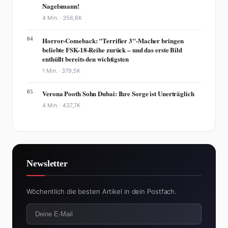
Nagelsmann!
4 Min. ·
356,6K
04
Horror-Comeback: "Terrifier 3"-Macher bringen
beliebte FSK-18-Reihe zurück – und das erste Bild
enthüllt bereits den wichtigsten
1 Min. ·
379,5K
05
Verona Pooth Sohn Dubai: Ihre Sorge ist Unerträglich
4 Min. ·
437,7K
Newsletter
Wöchentlich die besten Artikel in dein Postfach.