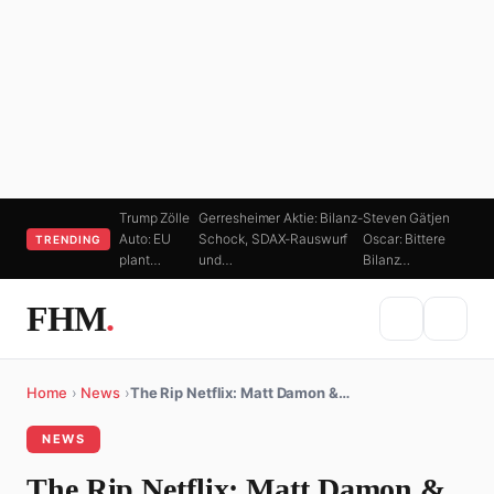
Trump Zölle
Gerresheimer Aktie: Bilanz-
Steven Gätjen
Auto: EU
Schock, SDAX-Rauswurf
Oscar: Bittere
TRENDING
plant…
und…
Bilanz…
FHM
.
Home
›
News
›
The Rip Netflix: Matt Damon &…
NEWS
The Rip Netflix: Matt Damon &