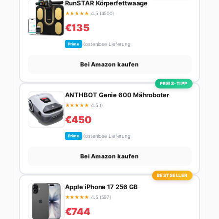
RunSTAR Körperfettwaage
★
★
★
★
★
4.5 (4500)
€135
Kostenlose Lieferung
Prime
Bei Amazon kaufen
PREIS-TIPP
ANTHBOT Genie 600 Mähroboter
★
★
★
★
★
4.5 ()
€450
Kostenlose Lieferung
Prime
Bei Amazon kaufen
BESTSELLER
Apple iPhone 17 256 GB
★
★
★
★
★
4.5 (597)
€744