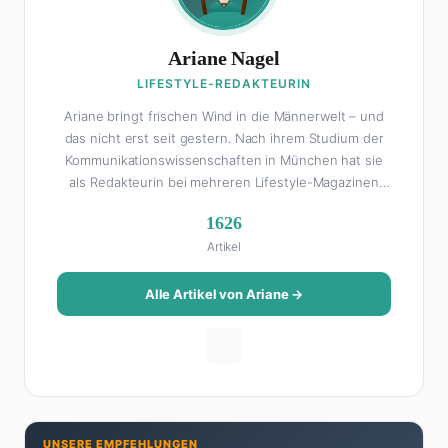
Ariane Nagel
LIFESTYLE-REDAKTEURIN
Ariane bringt frischen Wind in die Männerwelt – und
das nicht erst seit gestern. Nach ihrem Studium der
Kommunikationswissenschaften in München hat sie
als Redakteurin bei mehreren Lifestyle-Magazinen
gearbeitet, bevor sie zum FHM-Team gestoßen ist.
1626
Als Lifestyle-Redakteurin schreibt sie über alles, was
Artikel
das Leben schöner macht: von Interior Design und
Reise-Tipps über Food-Trends bis hin zu
Beziehungsratgebern, die auch Männer gerne lesen.
Alle Artikel von Ariane →
Ihre Geheimwaffe: Sie weiß genau, was Frauen an
Männern wirklich cool finden – und was absolut gar
nicht geht. Privat ist Ariane begeisterte Yoga-
Praktizierende, Serien-Junkie (aktuell: alles auf
Netflix) und auf der ewigen Suche nach dem besten
Brunch-Spot der Stadt. Ihre Interior-Tipps basieren
UNSERE EMPFEHLUNGEN
auf echter Erfahrung – ihre Wohnung wurde schon