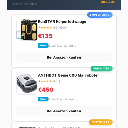
amazon
Passend zum Artikel
zweimal in Design-Blogs gefeatured.
EMPFEHLUNG
RunSTAR Körperfettwaage
★
★
★
★
★
4.5 (4500)
€135
Kostenlose Lieferung
Prime
Bei Amazon kaufen
PREIS-TIPP
ANTHBOT Genie 600 Mähroboter
★
★
★
★
★
4.5 ()
€450
Kostenlose Lieferung
Prime
Bei Amazon kaufen
BESTSELLER