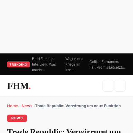
Brad Falchuk
Wegen des
Collien Fernandes
Interview: Was
Kriegs im
TRENDING
Fall: Promis Entsetzt…
macht…
Iran…
FHM
.
Home
›
News
›
Trade Republic: Verwirrung um neue Funktion
NEWS
Trade Republic: Verwirrung um