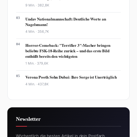
9 Min. ·
382,8K
03
Undav Nationalmannschaft: Deutliche Worte an
Nagelsmann!
4 Min. ·
356,7K
04
Horror-Comeback: "Terrifier 3"-Macher bringen
beliebte FSK-18-Reihe zurück – und das erste Bild
enthüllt bereits den wichtigsten
1 Min. ·
379,6K
05
Verona Pooth Sohn Dubai: Ihre Sorge ist Unerträglich
4 Min. ·
437,8K
Newsletter
Wöchentlich die besten Artikel in dein Postfach.