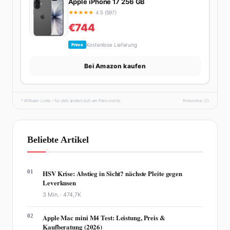
Apple iPhone 17 256 GB
★
★
★
★
★
4.5 (597)
€744
Kostenlose Lieferung
Prime
Bei Amazon kaufen
* Affiliate-Links – für dich ändert sich am Preis nichts.
fhmonline-21
Beliebte Artikel
01
HSV Krise: Abstieg in Sicht? nächste Pleite gegen
Leverkusen
3 Min. ·
474,7K
02
Apple Mac mini M4 Test: Leistung, Preis &
Kaufberatung (2026)