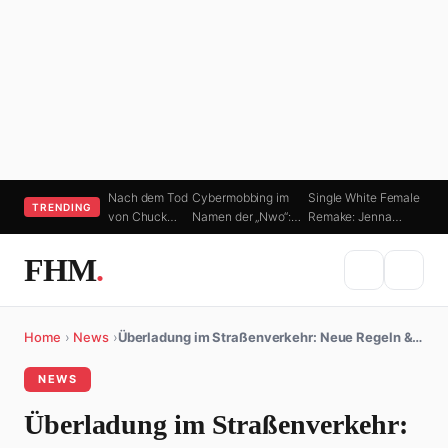
Nach dem Tod
Cybermobbing im
Single White Female
TRENDING
von Chuck…
Namen der „Nwo“:…
Remake: Jenna…
FHM
.
Home
›
News
›
Überladung im Straßenverkehr: Neue Regeln &…
NEWS
Überladung im Straßenverkehr: