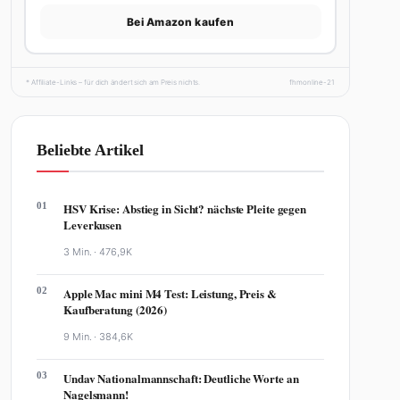
Bei Amazon kaufen
* Affiliate-Links – für dich ändert sich am Preis nichts.
fhmonline-21
Beliebte Artikel
01
HSV Krise: Abstieg in Sicht? nächste Pleite gegen
Leverkusen
3 Min. ·
476,9K
02
Apple Mac mini M4 Test: Leistung, Preis &
Kaufberatung (2026)
9 Min. ·
384,6K
03
Undav Nationalmannschaft: Deutliche Worte an
Nagelsmann!