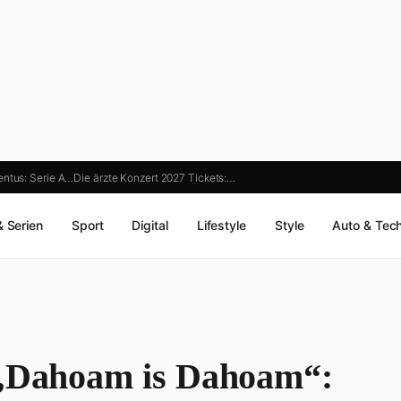
entus: Serie A…
Die ärzte Konzert 2027 Tickets:…
& Serien
Sport
Digital
Lifestyle
Style
Auto & Tec
 „Dahoam is Dahoam“: