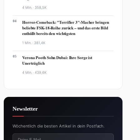
4 Min. ·
358,5K
04
Horror-Comeback: "Terrifier 3"-Macher bringen
beliebte FSK-18-Reihe zurück – und das erste Bild
enthüllt bereits den wichtigsten
1 Min. ·
381,4K
05
Verona Pooth Sohn Dubai: Ihre Sorge ist
Unerträglich
4 Min. ·
439,6K
Newsletter
Wöchentlich die besten Artikel in dein Postfach.