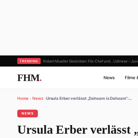
Robert Mueller Gestorben: Fbi-Chef und…
Udinese – Juv
TRENDING
FHM
.
News
Filme 
Home
›
News
›
Ursula Erber verlässt „Dahoam is Dahoam“:…
NEWS
Ursula Erber verlässt