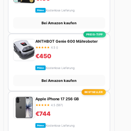
Kostenlose Lieferung
Prime
Bei Amazon kaufen
PREIS-TIPP
ANTHBOT Genie 600 Mähroboter
★
★
★
★
★
4.5 ()
€450
Kostenlose Lieferung
Prime
Bei Amazon kaufen
BESTSELLER
Apple iPhone 17 256 GB
★
★
★
★
★
4.5 (597)
€744
Kostenlose Lieferung
Prime