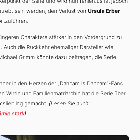
nkerpunkt der Serie und wird nun fehlen.Es ist jedoch
trebt sein werden, den Verlust von
Ursula Erber
ortzuführen.
jüngeren Charaktere stärker in den Vordergrund zu
 Auch die Rückkehr ehemaliger Darsteller wie
ichael Grimm könnte dazu beitragen, die Serie
runner in den Herzen der „Dahoam is Dahoam“-Fans
en Wirtin und Familienmatriarchin hat die Serie über
msliebling gemacht.
(Lesen Sie auch:
ämie stark
)