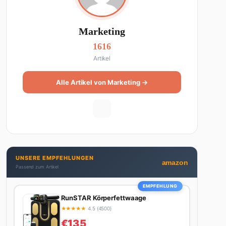
Marketing
1616
Artikel
Alle Artikel von Marketing →
UNSERE EMPFEHLUNGEN
amazon
Passend zum Artikel
EMPFEHLUNG
RunSTAR Körperfettwaage
★
★
★
★
★
4.5 (4500)
€135