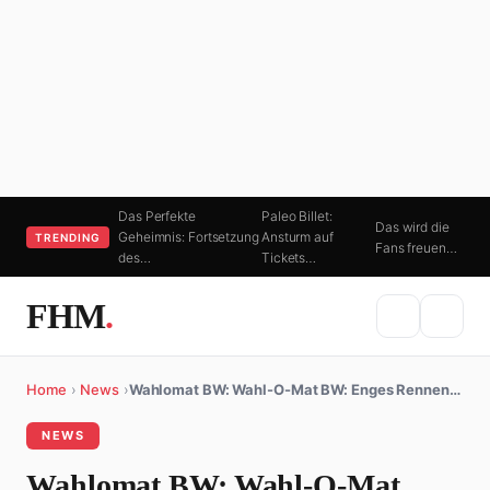
Das Perfekte
Paleo Billet:
Das wird die
Geheimnis: Fortsetzung
Ansturm auf
TRENDING
Fans freuen…
des…
Tickets…
FHM
.
Home
›
News
›
Wahlomat BW: Wahl-O-Mat BW: Enges Rennen…
NEWS
Wahlomat BW: Wahl-O-Mat