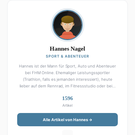
Hannes Nagel
SPORT & ABENTEUER
Hannes ist der Mann für Sport, Auto und Abenteuer
bei FHM Online. Ehemaliger Leistungssportler
(Triathlon, falls es jemanden interessiert), heute
lieber auf dem Rennrad, im Fitnessstudio oder beim
Kochen am Smoker. Sein Wissen über Sport ist
1596
enzyklopädisch: Egal ob Bundesliga-Analyse, Formel 1,
Artikel
UFC oder Olympia – Hannes liefert fundierte
Einschätzungen mit der Leidenschaft eines echten
Fans. Aber Sport ist nur die halbe Miete: Hannes ist
Alle Artikel von Hannes →
auch unser Auto-Experte. Vom Elektro-SUV bis zum
Oldtimer-Projekt hat er alles schon gefahren, zerlegt