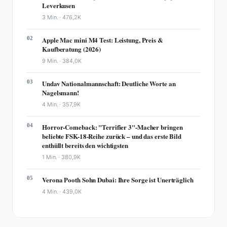
Leverkusen
3 Min. ·
476,2K
02
Apple Mac mini M4 Test: Leistung, Preis &
Kaufberatung (2026)
9 Min. ·
384,0K
03
Undav Nationalmannschaft: Deutliche Worte an
Nagelsmann!
4 Min. ·
357,9K
04
Horror-Comeback: "Terrifier 3"-Macher bringen
beliebte FSK-18-Reihe zurück – und das erste Bild
enthüllt bereits den wichtigsten
1 Min. ·
380,9K
05
Verona Pooth Sohn Dubai: Ihre Sorge ist Unerträglich
4 Min. ·
439,0K