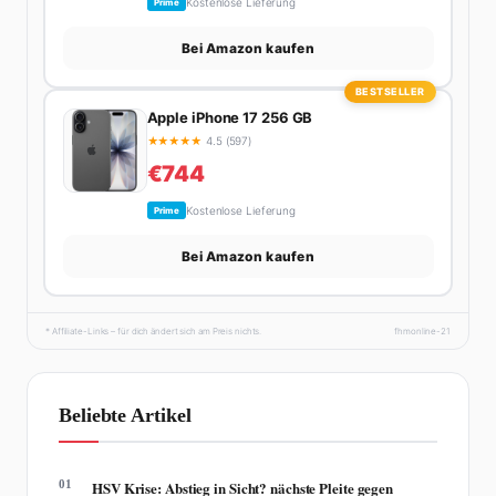
Kostenlose Lieferung
Prime
Bei Amazon kaufen
BESTSELLER
Apple iPhone 17 256 GB
★
★
★
★
★
4.5 (597)
€744
Kostenlose Lieferung
Prime
Bei Amazon kaufen
* Affiliate-Links – für dich ändert sich am Preis nichts.
fhmonline-21
Beliebte Artikel
01
HSV Krise: Abstieg in Sicht? nächste Pleite gegen