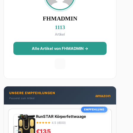
FHMADMIN
1113
Artikel
Alle Artikel von FHMADMIN →
UNSERE EMPFEHLUNGEN
amazon
Passend zum Artikel
EMPFEHLUNG
RunSTAR Körperfettwaage
★
★
★
★
★
4.5 (4500)
€135