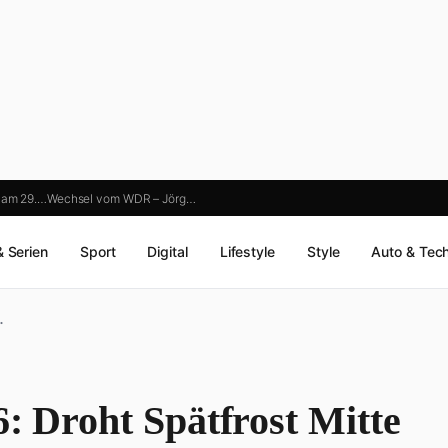
“ am 29.…
Wechsel vom WDR – Jörg…
& Serien
Sport
Digital
Lifestyle
Style
Auto & Tec
…
6: Droht Spätfrost Mitte