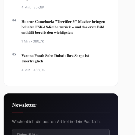
4 Min. ·
357,8K
04
Horror-Comeback: "Terrifier 3"-Macher bringen
beliebte FSK-18-Reihe zurück – und das erste Bild
enthüllt bereits den wichtigsten
1 Min. ·
380,7K
05
Verona Pooth Sohn Dubai: Ihre Sorge ist
Unerträglich
4 Min. ·
438,9K
Newsletter
Wöchentlich die besten Artikel in dein Postfach.