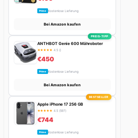
Kostenlose Lieferung
Prime
Bei Amazon kaufen
PREIS-TIPP
ANTHBOT Genie 600 Mähroboter
★
★
★
★
★
4.5 ()
€450
Kostenlose Lieferung
Prime
Bei Amazon kaufen
BESTSELLER
Apple iPhone 17 256 GB
★
★
★
★
★
4.5 (597)
€744
Kostenlose Lieferung
Prime