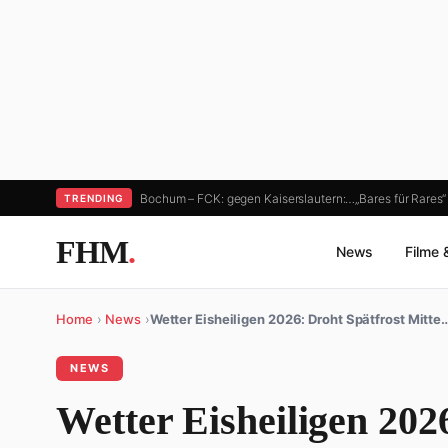
Bochum – FCK: gegen Kaiserslautern:…
„Bares für Rares
TRENDING
FHM
.
News
Filme 
Home
›
News
›
Wetter Eisheiligen 2026: Droht Spätfrost Mitte
NEWS
Wetter Eisheiligen 202