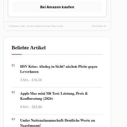
Bei Amazon kaufen
* Affiliate-Links – für dich ändert sich am Preis nichts.
fhmonline-21
Beliebte Artikel
01
HSV Krise: Abstieg in Sicht? nächste Pleite gegen
Leverkusen
3 Min. ·
476,0K
02
Apple Mac mini M4 Test: Leistung, Preis &
Kaufberatung (2026)
9 Min. ·
383,8K
03
Undav Nationalmannschaft: Deutliche Worte an
Nagelsmann!