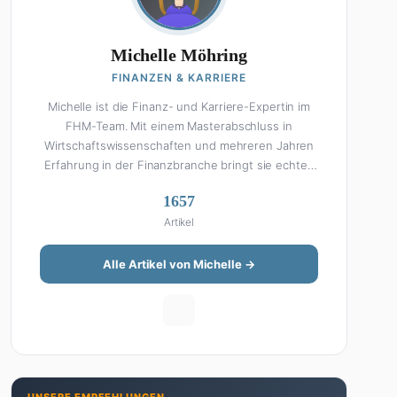
Michelle Möhring
FINANZEN & KARRIERE
Michelle ist die Finanz- und Karriere-Expertin im
FHM-Team. Mit einem Masterabschluss in
Wirtschaftswissenschaften und mehreren Jahren
Erfahrung in der Finanzbranche bringt sie echtes
Fachwissen in ihre Artikel ein. Aber keine Sorge:
1657
Bei Michelle klingt Altersvorsorge nicht wie eine
Artikel
Steuererklärung. Ihre Stärke liegt darin, komplexe
Finanzthemen so aufzubereiten, dass sie jeder
versteht – ohne Fachchinesisch, dafür mit
Alle Artikel von Michelle →
konkreten Tipps zum Umsetzen. Von ETF-
Strategien über Gehaltsverhandlungen bis hin zu
Steuertricks: Michelle hat den Durchblick und teilt
ihn gerne. Außerdem schreibt sie über Karriere-
Themen, Produktivitäts-Hacks und die Frage, wie
man Job und Privatleben unter einen Hut