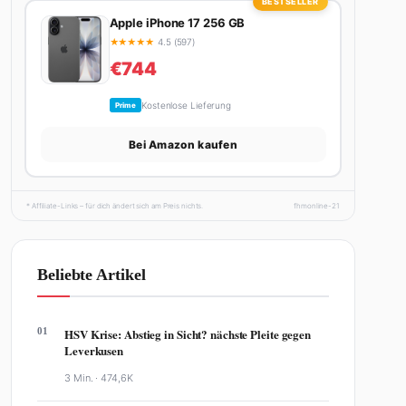
BESTSELLER
Apple iPhone 17 256 GB
★
★
★
★
★
4.5 (597)
€744
Kostenlose Lieferung
Prime
Bei Amazon kaufen
* Affiliate-Links – für dich ändert sich am Preis nichts.
fhmonline-21
Beliebte Artikel
01
HSV Krise: Abstieg in Sicht? nächste Pleite gegen
Leverkusen
3 Min. ·
474,6K