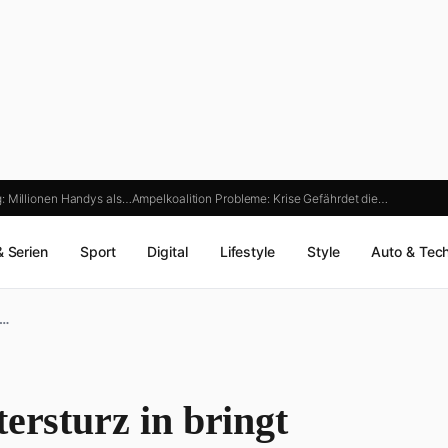
: Millionen Handys als…
Ampelkoalition Probleme: Krise Gefährdet die…
& Serien
Sport
Digital
Lifestyle
Style
Auto & Tec
e…
ersturz in bringt