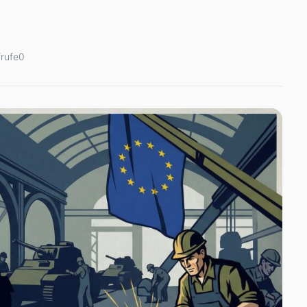
rufe
0