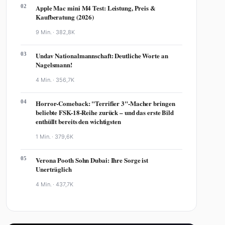
02
Apple Mac mini M4 Test: Leistung, Preis &
Kaufberatung (2026)
9 Min. ·
382,8K
03
Undav Nationalmannschaft: Deutliche Worte an
Nagelsmann!
4 Min. ·
356,7K
04
Horror-Comeback: "Terrifier 3"-Macher bringen
beliebte FSK-18-Reihe zurück – und das erste Bild
enthüllt bereits den wichtigsten
1 Min. ·
379,6K
05
Verona Pooth Sohn Dubai: Ihre Sorge ist
Unerträglich
4 Min. ·
437,7K