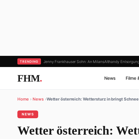
Jenny Frankhauser Sohn: An Milans
Althandy Entsorgung
TRENDING
FHM
.
News
Filme 
Home
›
News
›
Wetter österreich: Wettersturz in bringt Schne
NEWS
Wetter österreich: Wett