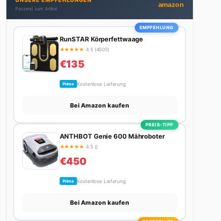
UNSERE EMPFEHLUNGEN
bekommt. Privat ist sie bekennende Kaffee-
amazon
Passend zum Artikel
Süchtige (3+ Tassen am Tag, Minimum), Podcast-
Hörerin und verbringt ihre Wochenenden am
EMPFEHLUNG
liebsten in der Natur oder auf dem nächsten
RunSTAR Körperfettwaage
Flohmarkt.
★
★
★
★
★
4.5 (4500)
€135
Kostenlose Lieferung
Prime
Bei Amazon kaufen
PREIS-TIPP
ANTHBOT Genie 600 Mähroboter
★
★
★
★
★
4.5 ()
€450
Kostenlose Lieferung
Prime
Bei Amazon kaufen