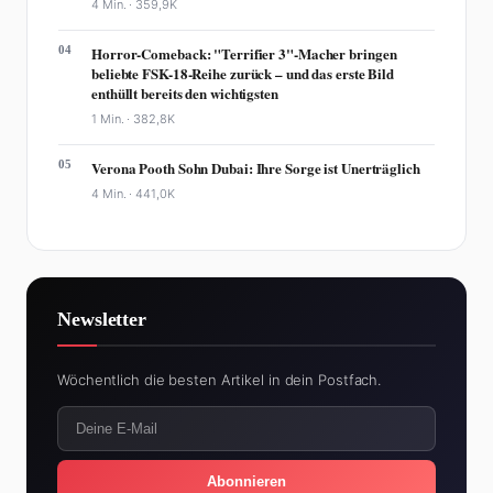
4 Min. ·
359,9K
04
Horror-Comeback: "Terrifier 3"-Macher bringen
beliebte FSK-18-Reihe zurück – und das erste Bild
enthüllt bereits den wichtigsten
1 Min. ·
382,8K
05
Verona Pooth Sohn Dubai: Ihre Sorge ist Unerträglich
4 Min. ·
441,0K
Newsletter
Wöchentlich die besten Artikel in dein Postfach.
Abonnieren