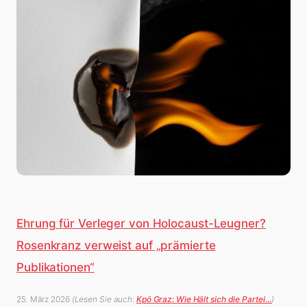
Ehrung für Verleger von Holocaust-Leugner?
Rosenkranz verweist auf „prämierte
Publikationen“
25. März 2026
(Lesen Sie auch:
Kpö Graz: Wie Hält sich die Partei…
)