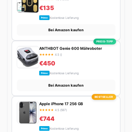
€135
Kostenlose Lieferung
Prime
Bei Amazon kaufen
PREIS-TIPP
ANTHBOT Genie 600 Mähroboter
★
★
★
★
★
4.5 ()
€450
Kostenlose Lieferung
Prime
Bei Amazon kaufen
BESTSELLER
Apple iPhone 17 256 GB
★
★
★
★
★
4.5 (597)
€744
Kostenlose Lieferung
Prime