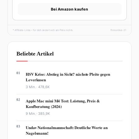
Bei Amazon kaufen
* Affiliate-Links – für dich ändert sich am Preis nichts.
fhmonline-21
Beliebte Artikel
01
HSV Krise: Abstieg in Sicht? nächste Pleite gegen
Leverkusen
3 Min. ·
478,6K
02
Apple Mac mini M4 Test: Leistung, Preis &
Kaufberatung (2026)
9 Min. ·
385,9K
03
Undav Nationalmannschaft: Deutliche Worte an
Nagelsmann!