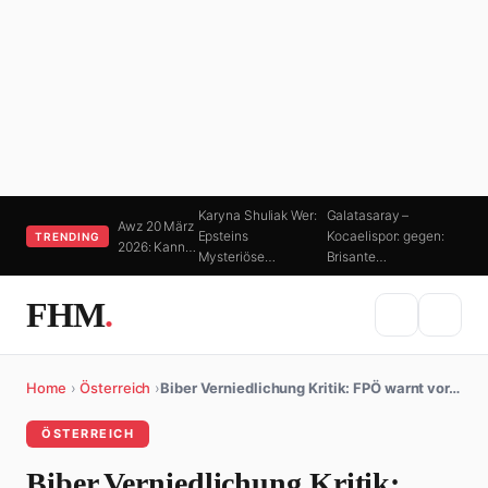
Karyna Shuliak Wer:
Galatasaray –
Awz 20 März
Epsteins
Kocaelispor: gegen:
TRENDING
2026: Kann…
Mysteriöse…
Brisante…
FHM
.
Home
›
Österreich
›
Biber Verniedlichung Kritik: FPÖ warnt vor…
ÖSTERREICH
Biber Verniedlichung Kritik: