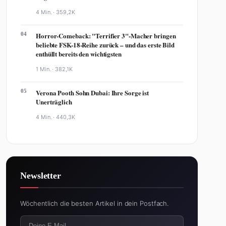
4 Min. ·
359,2K
04
Horror-Comeback: "Terrifier 3"-Macher bringen
beliebte FSK-18-Reihe zurück – und das erste Bild
enthüllt bereits den wichtigsten
1 Min. ·
382,1K
05
Verona Pooth Sohn Dubai: Ihre Sorge ist
Unerträglich
4 Min. ·
440,3K
Newsletter
Wöchentlich die besten Artikel in dein Postfach.