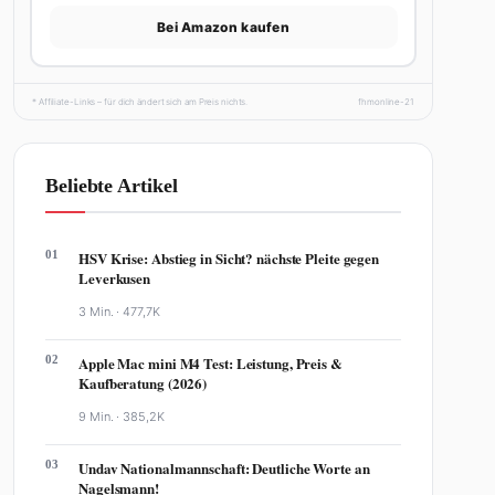
Bei Amazon kaufen
* Affiliate-Links – für dich ändert sich am Preis nichts.
fhmonline-21
Beliebte Artikel
01
HSV Krise: Abstieg in Sicht? nächste Pleite gegen
Leverkusen
3 Min. ·
477,7K
02
Apple Mac mini M4 Test: Leistung, Preis &
Kaufberatung (2026)
9 Min. ·
385,2K
03
Undav Nationalmannschaft: Deutliche Worte an
Nagelsmann!