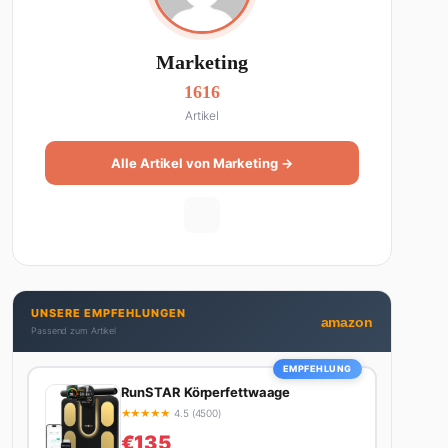
Marketing
1616
Artikel
Alle Artikel von Marketing →
UNSERE EMPFEHLUNGEN
amazon
Passend zum Artikel
EMPFEHLUNG
RunSTAR Körperfettwaage
★
★
★
★
★
4.5 (4500)
€135