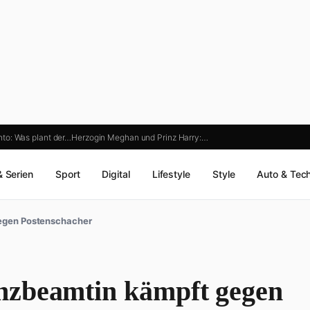
to: Was plant der…
Herzogin Meghan und Prinz Harry:…
& Serien
Sport
Digital
Lifestyle
Style
Auto & Tec
egen Postenschacher
nzbeamtin kämpft gegen