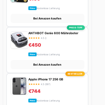
Kostenlose Lieferung
Prime
Bei Amazon kaufen
PREIS-TIPP
ANTHBOT Genie 600 Mähroboter
★
★
★
★
★
4.5 ()
€450
Kostenlose Lieferung
Prime
Bei Amazon kaufen
BESTSELLER
Apple iPhone 17 256 GB
★
★
★
★
★
4.5 (597)
€744
Kostenlose Lieferung
Prime