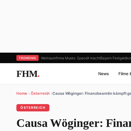
Weltraumfirma Musks: SpaceX macht
Bayern Festgeldkon
TRENDING
FHM
.
News
Filme 
Home
›
Österreich
›
Causa Wöginger: Finanzbeamtin kämpft g
ÖSTERREICH
Causa Wöginger: Fina