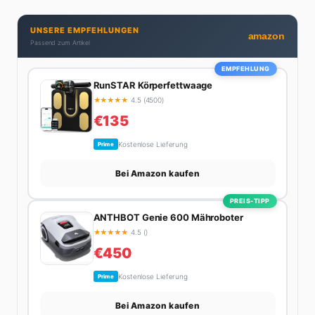
Produktivitäts-Hacks und die Frage, wie man Job und
Privatleben unter einen Hut bekommt. Privat ist sie
UNSERE EMPFEHLUNGEN
bekennende Kaffee-Süchtige (3+ Tassen am Tag,
amazon
Passend zum Artikel
Minimum), Podcast-Hörerin und verbringt ihre
Wochenenden am liebsten in der Natur oder auf dem
EMPFEHLUNG
nächsten Flohmarkt.
RunSTAR Körperfettwaage
★
★
★
★
★
4.5 (4500)
€135
Kostenlose Lieferung
Prime
Bei Amazon kaufen
PREIS-TIPP
ANTHBOT Genie 600 Mähroboter
★
★
★
★
★
4.5 ()
€450
Kostenlose Lieferung
Prime
Bei Amazon kaufen