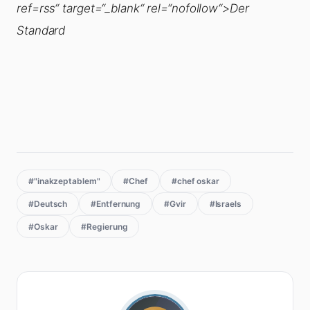
ref=rss“ target=“_blank“ rel=“nofollow“>Der
Standard
#"inakzeptablem"
#Chef
#chef oskar
#Deutsch
#Entfernung
#Gvir
#Israels
#Oskar
#Regierung