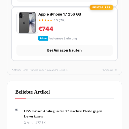
BESTSELLER
Apple iPhone 17 256 GB
★
★
★
★
★
4.5 (597)
€744
Kostenlose Lieferung
Prime
Bei Amazon kaufen
* Affiliate-Links – für dich ändert sich am Preis nichts.
fhmonline-21
Beliebte Artikel
01
HSV Krise: Abstieg in Sicht? nächste Pleite gegen
Leverkusen
3 Min. ·
477,3K