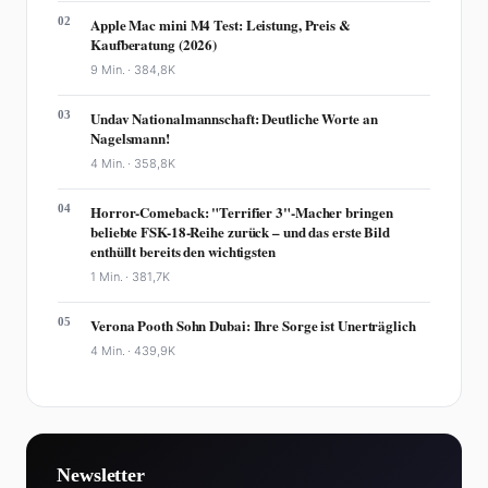
02
Apple Mac mini M4 Test: Leistung, Preis &
Kaufberatung (2026)
9 Min. ·
384,8K
03
Undav Nationalmannschaft: Deutliche Worte an
Nagelsmann!
4 Min. ·
358,8K
04
Horror-Comeback: "Terrifier 3"-Macher bringen
beliebte FSK-18-Reihe zurück – und das erste Bild
enthüllt bereits den wichtigsten
1 Min. ·
381,7K
05
Verona Pooth Sohn Dubai: Ihre Sorge ist Unerträglich
4 Min. ·
439,9K
Newsletter