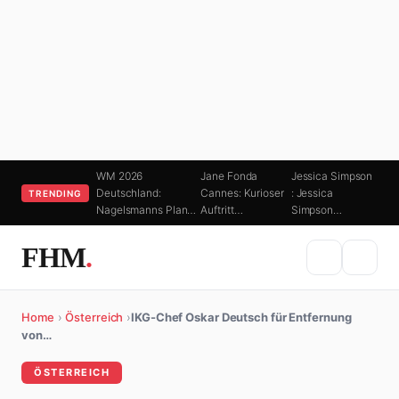
WM 2026
Jane Fonda
Jessica Simpson
Deutschland:
Cannes: Kurioser
: Jessica
TRENDING
Nagelsmanns Plan…
Auftritt…
Simpson…
FHM
.
Home
›
Österreich
›
IKG-Chef Oskar Deutsch für Entfernung
von…
ÖSTERREICH