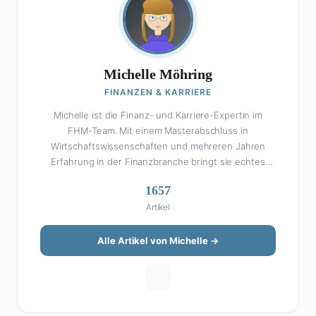
Michelle Möhring
FINANZEN & KARRIERE
Michelle ist die Finanz- und Karriere-Expertin im
FHM-Team. Mit einem Masterabschluss in
Wirtschaftswissenschaften und mehreren Jahren
Erfahrung in der Finanzbranche bringt sie echtes
Fachwissen in ihre Artikel ein. Aber keine Sorge: Bei
1657
Michelle klingt Altersvorsorge nicht wie eine
Artikel
Steuererklärung. Ihre Stärke liegt darin, komplexe
Finanzthemen so aufzubereiten, dass sie jeder
versteht – ohne Fachchinesisch, dafür mit konkreten
Alle Artikel von Michelle →
Tipps zum Umsetzen. Von ETF-Strategien über
Gehaltsverhandlungen bis hin zu Steuertricks:
Michelle hat den Durchblick und teilt ihn gerne.
Außerdem schreibt sie über Karriere-Themen,