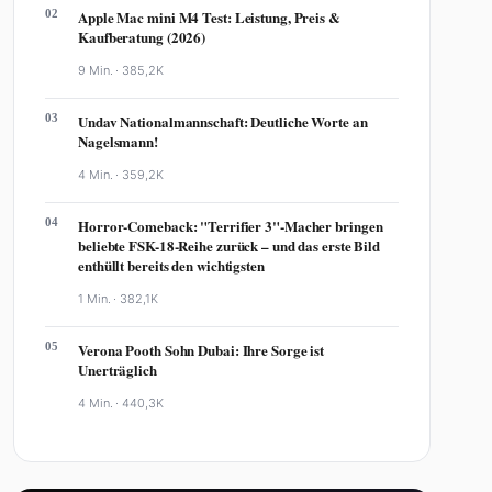
02
Apple Mac mini M4 Test: Leistung, Preis &
Kaufberatung (2026)
9 Min. ·
385,2K
03
Undav Nationalmannschaft: Deutliche Worte an
Nagelsmann!
4 Min. ·
359,2K
04
Horror-Comeback: "Terrifier 3"-Macher bringen
beliebte FSK-18-Reihe zurück – und das erste Bild
enthüllt bereits den wichtigsten
1 Min. ·
382,1K
05
Verona Pooth Sohn Dubai: Ihre Sorge ist
Unerträglich
4 Min. ·
440,3K