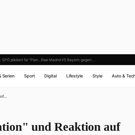
: SPÖ plädiert für "Plan…
Real Madrid VS Bayern: gegen:…
& Serien
Sport
Digital
Lifestyle
Style
Auto & Tec
auf…
tion" und Reaktion auf