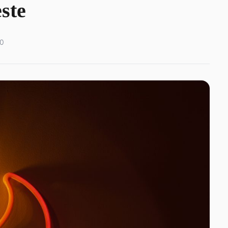
ste
0