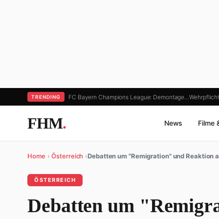
FC Bayern Champions League: Demontage…
Wehrpflicht
TRENDING
FHM
.
News
Filme 
Home
›
Österreich
›
Debatten um "Remigration" und Reaktion 
ÖSTERREICH
Debatten um "Remigra