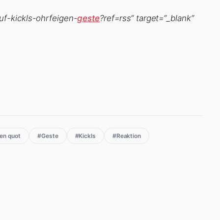
uf-kickls-ohrfeigen-
geste
?ref=rss“ target=“_blank“
en quot
#Geste
#Kickls
#Reaktion