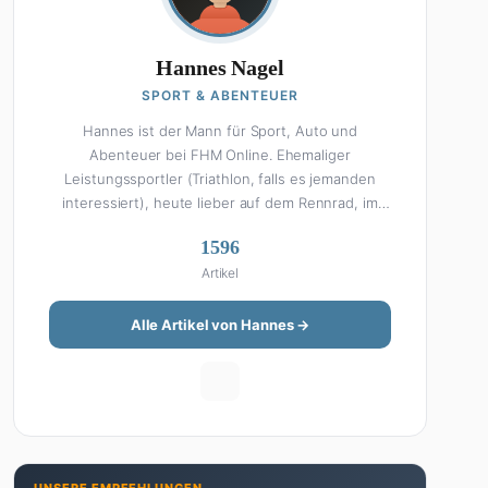
Hannes Nagel
SPORT & ABENTEUER
Hannes ist der Mann für Sport, Auto und
Abenteuer bei FHM Online. Ehemaliger
Leistungssportler (Triathlon, falls es jemanden
interessiert), heute lieber auf dem Rennrad, im
Fitnessstudio oder beim Kochen am Smoker. Sein
1596
Wissen über Sport ist enzyklopädisch: Egal ob
Artikel
Bundesliga-Analyse, Formel 1, UFC oder Olympia –
Hannes liefert fundierte Einschätzungen mit der
Leidenschaft eines echten Fans. Aber Sport ist
Alle Artikel von Hannes →
nur die halbe Miete: Hannes ist auch unser Auto-
Experte. Vom Elektro-SUV bis zum Oldtimer-
Projekt hat er alles schon gefahren, zerlegt oder
beides. Seine Roadtrip-Guides und Grillrezepte
gehören zu den beliebtesten Artikeln auf der
Seite. Wenn Hannes mal nicht über Sport oder