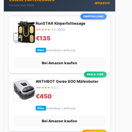
UNSERE EMPFEHLUNGEN
Autos schreibt, plant er den nächsten Abenteuer-
amazon
Passend zum Artikel
Trip – sei es ein Wochenende in den Bergen, eine
Motorradtour durch die Alpen oder der jährliche
EMPFEHLUNG
Campingtrip mit den Jungs. Sein Credo: Das Leben
RunSTAR Körperfettwaage
ist zu kurz für langweilige Wochenenden.
★
★
★
★
★
4.5 (4500)
€135
Kostenlose Lieferung
Prime
Bei Amazon kaufen
PREIS-TIPP
ANTHBOT Genie 600 Mähroboter
★
★
★
★
★
4.5 ()
€450
Kostenlose Lieferung
Prime
Bei Amazon kaufen