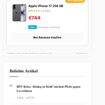
BESTSELLER
Apple iPhone 17 256 GB
★
★
★
★
★
4.5 (597)
€744
Kostenlose Lieferung
Prime
Bei Amazon kaufen
* Affiliate-Links – für dich ändert sich am Preis nichts.
fhmonline-21
Beliebte Artikel
01
HSV Krise: Abstieg in Sicht? nächste Pleite gegen
Leverkusen
3 Min. ·
477,7K