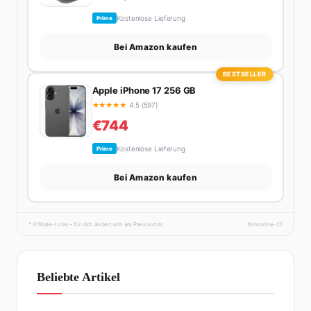
Kostenlose Lieferung
Prime
Bei Amazon kaufen
BESTSELLER
Apple iPhone 17 256 GB
★
★
★
★
★
4.5 (597)
€744
Kostenlose Lieferung
Prime
Bei Amazon kaufen
* Affiliate-Links – für dich ändert sich am Preis nichts.
fhmonline-21
Beliebte Artikel