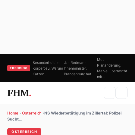
Mcu
Besonderheit im
Jan Redmann
Planänderung:
Körperbau: Warum
Innenminister:
TRENDING
Marvel überrascht
Katzen…
Brandenburg hat…
mit…
FHM
.
Home
›
Österreich
›
NS Wiederbetätigung im Zillertal: Polizei
Sucht…
ÖSTERREICH