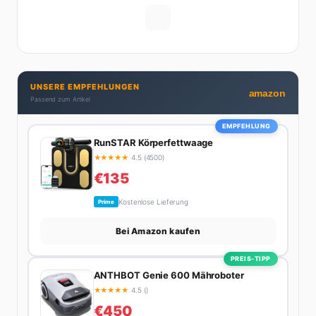
Männern wirklich cool finden – und was absolut gar
nicht geht. Privat ist Ariane begeisterte Yoga-
Praktizierende, Serien-Junkie (aktuell: alles auf
Netflix) und auf der ewigen Suche nach dem besten
Brunch-Spot der Stadt. Ihre Interior-Tipps basieren
UNSERE EMPFEHLUNGEN
auf echter Erfahrung – ihre Wohnung wurde schon
amazon
Passend zum Artikel
zweimal in Design-Blogs gefeatured.
EMPFEHLUNG
RunSTAR Körperfettwaage
★
★
★
★
★
4.5 (4500)
€135
Kostenlose Lieferung
Prime
Bei Amazon kaufen
PREIS-TIPP
ANTHBOT Genie 600 Mähroboter
★
★
★
★
★
4.5 ()
€450