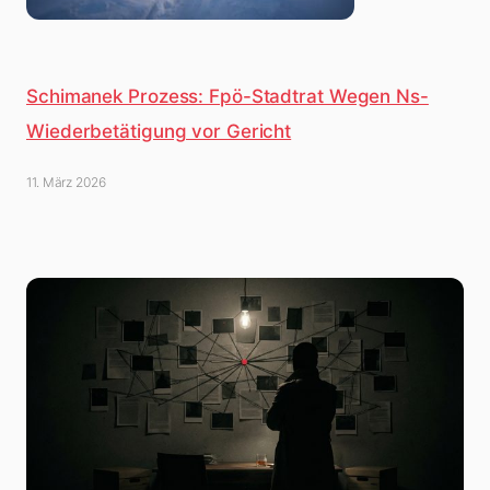
Schimanek Prozess: Fpö-Stadtrat Wegen Ns-
Wiederbetätigung vor Gericht
11. März 2026