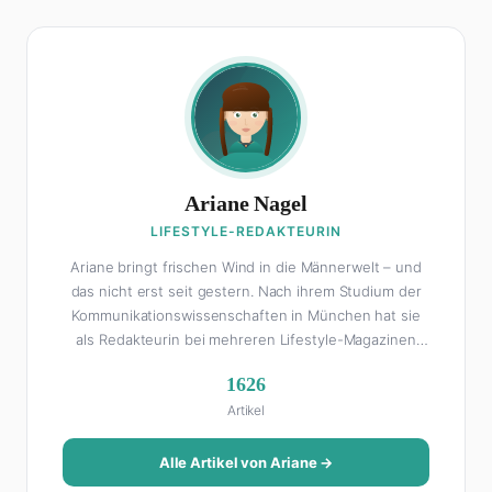
Ariane Nagel
LIFESTYLE-REDAKTEURIN
Ariane bringt frischen Wind in die Männerwelt – und
das nicht erst seit gestern. Nach ihrem Studium der
Kommunikationswissenschaften in München hat sie
als Redakteurin bei mehreren Lifestyle-Magazinen
gearbeitet, bevor sie zum FHM-Team gestoßen ist.
1626
Als Lifestyle-Redakteurin schreibt sie über alles, was
Artikel
das Leben schöner macht: von Interior Design und
Reise-Tipps über Food-Trends bis hin zu
Beziehungsratgebern, die auch Männer gerne lesen.
Alle Artikel von Ariane →
Ihre Geheimwaffe: Sie weiß genau, was Frauen an