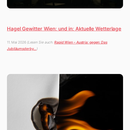
Hagel Gewitter Wien: und in: Aktuelle Wetterlage
11. Mai 2026
(Lesen Sie auch:
Rapid Wien – Austria: gegen: Das
Jubiläumsderby…
)