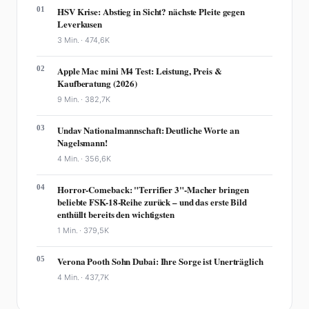
01
HSV Krise: Abstieg in Sicht? nächste Pleite gegen
Leverkusen
3 Min. ·
474,6K
02
Apple Mac mini M4 Test: Leistung, Preis &
Kaufberatung (2026)
9 Min. ·
382,7K
03
Undav Nationalmannschaft: Deutliche Worte an
Nagelsmann!
4 Min. ·
356,6K
04
Horror-Comeback: "Terrifier 3"-Macher bringen
beliebte FSK-18-Reihe zurück – und das erste Bild
enthüllt bereits den wichtigsten
1 Min. ·
379,5K
05
Verona Pooth Sohn Dubai: Ihre Sorge ist Unerträglich
4 Min. ·
437,7K