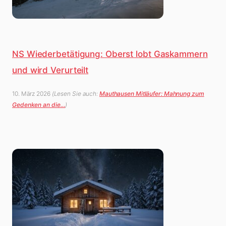
NS Wiederbetätigung: Oberst lobt Gaskammern
und wird Verurteilt
10. März 2026
(Lesen Sie auch:
Mauthausen Mitläufer: Mahnung zum
Gedenken an die…
)