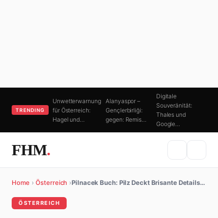
Digitale
Unwetterwarnung
Alanyaspor –
Souveränität:
für Österreich:
Gençlerbirliği:
TRENDING
Thales und
Hagel und…
gegen: Remis…
Google…
FHM
.
Home
›
Österreich
›
Pilnacek Buch: Pilz Deckt Brisante Details…
ÖSTERREICH