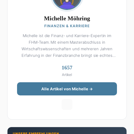
Michelle Möhring
FINANZEN & KARRIERE
Michelle ist die Finanz- und Karriere-Expertin im
FHM-Team. Mit einem Masterabschluss in
Wirtschaftswissenschaften und mehreren Jahren
Erfahrung in der Finanzbranche bringt sie echtes
Fachwissen in ihre Artikel ein. Aber keine Sorge: Bei
1657
Michelle klingt Altersvorsorge nicht wie eine
Artikel
Steuererklärung. Ihre Stärke liegt darin, komplexe
Finanzthemen so aufzubereiten, dass sie jeder
versteht – ohne Fachchinesisch, dafür mit konkreten
Alle Artikel von Michelle →
Tipps zum Umsetzen. Von ETF-Strategien über
Gehaltsverhandlungen bis hin zu Steuertricks:
Michelle hat den Durchblick und teilt ihn gerne.
Außerdem schreibt sie über Karriere-Themen,
Produktivitäts-Hacks und die Frage, wie man Job und
Privatleben unter einen Hut bekommt. Privat ist sie
UNSERE EMPFEHLUNGEN