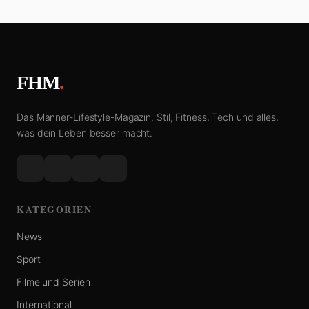
FHM
.
Das Männer-Lifestyle-Magazin. Stil, Fitness, Tech und alles,
was dein Leben besser macht.
KATEGORIEN
News
Sport
Filme und Serien
International