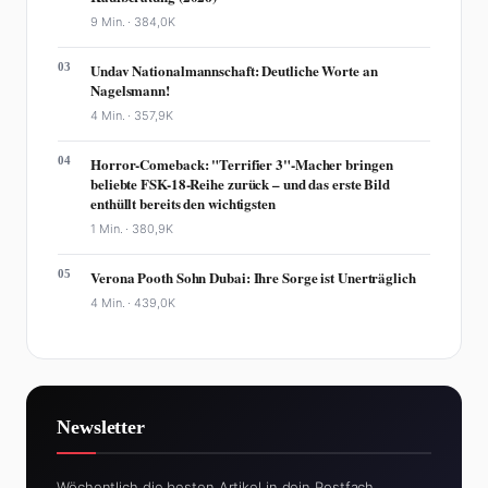
9 Min. ·
384,0K
03
Undav Nationalmannschaft: Deutliche Worte an
Nagelsmann!
4 Min. ·
357,9K
04
Horror-Comeback: "Terrifier 3"-Macher bringen
beliebte FSK-18-Reihe zurück – und das erste Bild
enthüllt bereits den wichtigsten
1 Min. ·
380,9K
05
Verona Pooth Sohn Dubai: Ihre Sorge ist Unerträglich
4 Min. ·
439,0K
Newsletter
Wöchentlich die besten Artikel in dein Postfach.