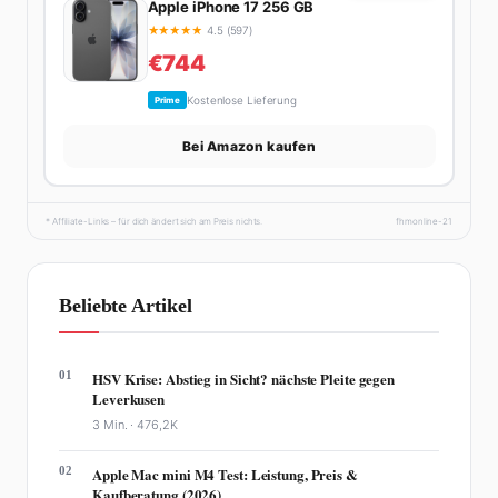
Apple iPhone 17 256 GB
★
★
★
★
★
4.5 (597)
€744
Kostenlose Lieferung
Prime
Bei Amazon kaufen
* Affiliate-Links – für dich ändert sich am Preis nichts.
fhmonline-21
Beliebte Artikel
01
HSV Krise: Abstieg in Sicht? nächste Pleite gegen
Leverkusen
3 Min. ·
476,2K
02
Apple Mac mini M4 Test: Leistung, Preis &
Kaufberatung (2026)