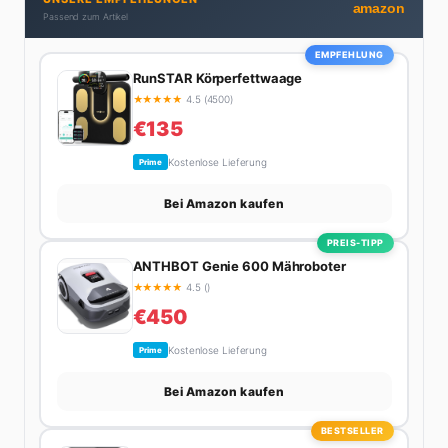
bekennende Kaffee-Süchtige (3+ Tassen am Tag,
amazon
Passend zum Artikel
Minimum), Podcast-Hörerin und verbringt ihre
Wochenenden am liebsten in der Natur oder auf dem
EMPFEHLUNG
nächsten Flohmarkt.
RunSTAR Körperfettwaage
★
★
★
★
★
4.5 (4500)
€135
Kostenlose Lieferung
Prime
Bei Amazon kaufen
PREIS-TIPP
ANTHBOT Genie 600 Mähroboter
★
★
★
★
★
4.5 ()
€450
Kostenlose Lieferung
Prime
Bei Amazon kaufen
BESTSELLER