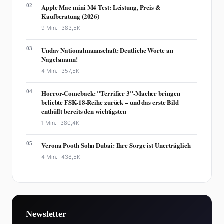
02
Apple Mac mini M4 Test: Leistung, Preis &
Kaufberatung (2026)
9 Min. ·
383,5K
03
Undav Nationalmannschaft: Deutliche Worte an
Nagelsmann!
4 Min. ·
357,5K
04
Horror-Comeback: "Terrifier 3"-Macher bringen
beliebte FSK-18-Reihe zurück – und das erste Bild
enthüllt bereits den wichtigsten
1 Min. ·
380,4K
05
Verona Pooth Sohn Dubai: Ihre Sorge ist Unerträglich
4 Min. ·
438,5K
Newsletter