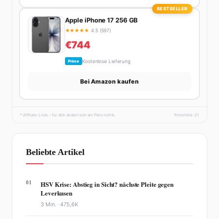
BESTSELLER
Apple iPhone 17 256 GB
★
★
★
★
★
4.5 (597)
€744
Kostenlose Lieferung
Prime
Bei Amazon kaufen
* Affiliate-Links – für dich ändert sich am Preis nichts.
fhmonline-21
Beliebte Artikel
01
HSV Krise: Abstieg in Sicht? nächste Pleite gegen
Leverkusen
3 Min. ·
475,6K