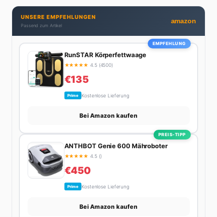
UNSERE EMPFEHLUNGEN
amazon
Passend zum Artikel
EMPFEHLUNG
RunSTAR Körperfettwaage
★
★
★
★
★
4.5 (4500)
€135
Kostenlose Lieferung
Prime
Bei Amazon kaufen
PREIS-TIPP
ANTHBOT Genie 600 Mähroboter
★
★
★
★
★
4.5 ()
€450
Kostenlose Lieferung
Prime
Bei Amazon kaufen