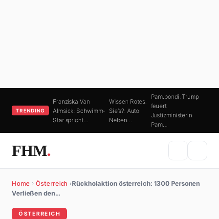
Pam.bondi: Trump
Franziska Van
Wissen Rotes:
feuert
Almsick: Schwimm-
Sie’s?: Auto
TRENDING
Justizministerin
Star spricht…
Neben…
Pam…
FHM
.
Home
›
Österreich
›
Rückholaktion österreich: 1300 Personen
Verließen den…
ÖSTERREICH