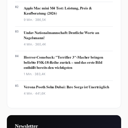
02
Apple Mac mini M4 Test: Leistung, Preis &
Kaufberatung (2026)
9 Min. ·
386,5K
03
Undav Nationalmannschaft: Deutliche Worte an
Nagelsmann!
4 Min. ·
360,4K
04
Horror-Comeback: "Terrifier 3"-Macher bringen
beliebte FSK-18-Reihe zurück – und das erste Bild
enthüllt bereits den wichtigsten
1 Min. ·
383,4K
05
Verona Pooth Sohn Dubai: Ihre Sorge ist Unerträglich
4 Min. ·
441,6K
Newsletter