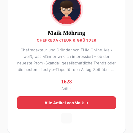
Maik Möhring
CHEFREDAKTEUR & GRÜNDER
Chefredakteur und Gründer von FHM Online. Maik
weiß, was Männer wirklich interessiert – ob der
neueste Promi-Skandal, gesellschaftliche Trends oder
die besten Lifestyle-Tipps für den Alltag. Seit über 10
Jahren macht er digitales Publishing und hat FHM
1628
Online zu einer der führenden Männer-Lifestyle-
Artikel
Plattformen im deutschsprachigen Raum aufgebaut.
Sein Weg dahin war alles andere als geradlinig: Die
eine Hälfte seines Lebens stand er in der
Alle Artikel von Maik →
Gastronomie – mit allem, was dazugehört. Die andere
Hälfte hat er sich tief in die Welt des SEO und
digitalen Contents vergraben. Diese Mischung aus
Menschenkenntnis und Online-Know-how macht