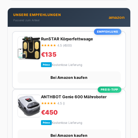
seine Artikel aus: direkt, unterhaltsam und immer nah
dran. Wenn Maik nicht gerade den heißesten Tratsch
UNSERE EMPFEHLUNGEN
aus der Promi-Welt aufspürt oder die besten
amazon
Passend zum Artikel
Lifestyle-Empfehlungen zusammenstellt, findet man
ihn beim Wandern in den Schweizer Alpen, am Grill
EMPFEHLUNG
mit Freunden oder auf der Suche nach dem
RunSTAR Körperfettwaage
perfekten Espresso. Sein Motto: Lieber einmal richtig
★
★
★
★
★
4.5 (4500)
als zehnmal halb.
€135
Kostenlose Lieferung
Prime
Bei Amazon kaufen
PREIS-TIPP
ANTHBOT Genie 600 Mähroboter
★
★
★
★
★
4.5 ()
€450
Kostenlose Lieferung
Prime
Bei Amazon kaufen