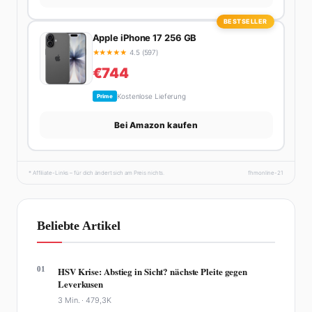
BESTSELLER
Apple iPhone 17 256 GB
★
★
★
★
★
4.5 (597)
€744
Kostenlose Lieferung
Prime
Bei Amazon kaufen
* Affiliate-Links – für dich ändert sich am Preis nichts.
fhmonline-21
Beliebte Artikel
01
HSV Krise: Abstieg in Sicht? nächste Pleite gegen
Leverkusen
3 Min. ·
479,3K