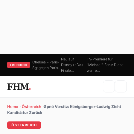
Neu auf
TV-Premiere für
Chelsea – Paris-
Disney+: Das
"Michael"-Fans: Diese
TRENDING
Sg: gegen Paris…
Finale…
wahre…
FHM
.
Home
›
Österreich
›
Spnö Vorsitz: Königsberger-Ludwig Zieht
Kandidatur Zurück
ÖSTERREICH