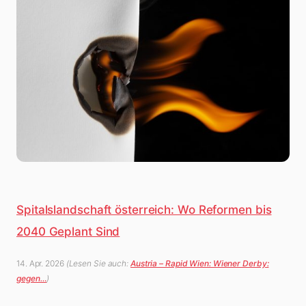
Spitalslandschaft österreich: Wo Reformen bis
2040 Geplant Sind
14. Apr. 2026
(Lesen Sie auch:
Austria – Rapid Wien: Wiener Derby:
gegen…
)