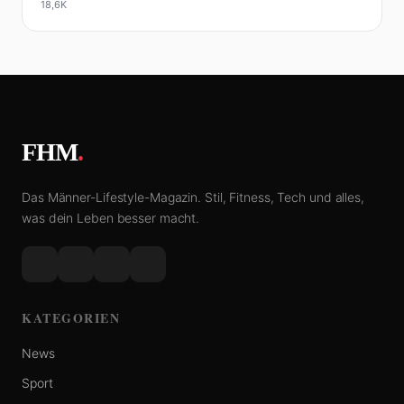
18,6K
FHM
.
Das Männer-Lifestyle-Magazin. Stil, Fitness, Tech und alles,
was dein Leben besser macht.
KATEGORIEN
News
Sport