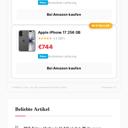
Kostenlose Lieferung
Prime
Bei Amazon kaufen
BESTSELLER
Apple iPhone 17 256 GB
★
★
★
★
★
4.5 (597)
€744
Kostenlose Lieferung
Prime
Bei Amazon kaufen
* Affiliate-Links – für dich ändert sich am Preis nichts.
fhmonline-21
Beliebte Artikel
01
HSV Krise: Abstieg in Sicht? nächste Pleite gegen