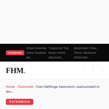
Orban Selenski
Tragischer Tod:
Abnehmen China
Streit: Eskaliert
Italien nimmt
Trend: Influencer
TRENDING
der…
Abschied…
Gefährden…
FHM
.
Home
›
Österreich
›
Tote Häftlinge österreich: Justizanstalt in
der…
ÖSTERREICH