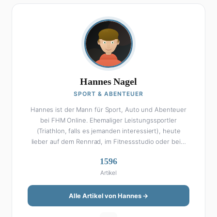
Hannes Nagel
SPORT & ABENTEUER
Hannes ist der Mann für Sport, Auto und Abenteuer
bei FHM Online. Ehemaliger Leistungssportler
(Triathlon, falls es jemanden interessiert), heute
lieber auf dem Rennrad, im Fitnessstudio oder beim
Kochen am Smoker. Sein Wissen über Sport ist
1596
enzyklopädisch: Egal ob Bundesliga-Analyse, Formel 1,
Artikel
UFC oder Olympia – Hannes liefert fundierte
Einschätzungen mit der Leidenschaft eines echten
Fans. Aber Sport ist nur die halbe Miete: Hannes ist
Alle Artikel von Hannes →
auch unser Auto-Experte. Vom Elektro-SUV bis zum
Oldtimer-Projekt hat er alles schon gefahren, zerlegt