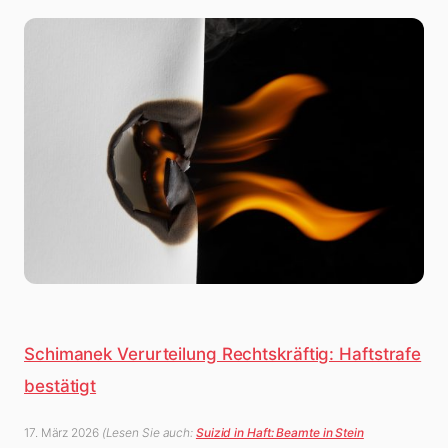
Schimanek Verurteilung Rechtskräftig: Haftstrafe
bestätigt
17. März 2026
(Lesen Sie auch:
Suizid in Haft: Beamte in Stein