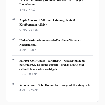
Leverkusen
3 Min. ·
477,2K
02
Apple Mac mini M4 Test: Leistung, Preis &
Kaufberatung (2026)
9 Min. ·
384,8K
03
Undav Nationalmannschaft: Deutliche Worte an
Nagelsmann!
4 Min. ·
358,7K
04
Horror-Comeback: "Terrifier 3"-Macher bringen
beliebte FSK-18-Reihe zurück – und das erste Bild
enthüllt bereits den wichtigsten
1 Min. ·
381,6K
05
Verona Pooth Sohn Dubai: Ihre Sorge ist Unerträglich
4 Min. ·
439,8K