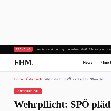
Familienversicherung Ehepartner 2026: Alle Regeln…
Nac
TRENDING
FHM
.
News
Filme 
Home
›
Österreich
›
Wehrpflicht: SPÖ plädiert für "Plan der…
ÖSTERREICH
Wehrpflicht: SPÖ plädi