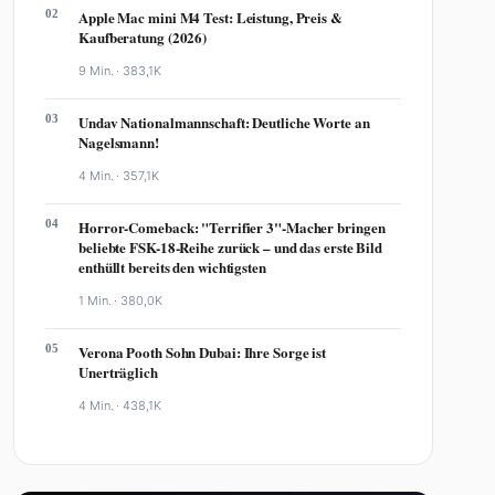
02
Apple Mac mini M4 Test: Leistung, Preis &
Kaufberatung (2026)
9 Min. ·
383,1K
03
Undav Nationalmannschaft: Deutliche Worte an
Nagelsmann!
4 Min. ·
357,1K
04
Horror-Comeback: "Terrifier 3"-Macher bringen
beliebte FSK-18-Reihe zurück – und das erste Bild
enthüllt bereits den wichtigsten
1 Min. ·
380,0K
05
Verona Pooth Sohn Dubai: Ihre Sorge ist
Unerträglich
4 Min. ·
438,1K