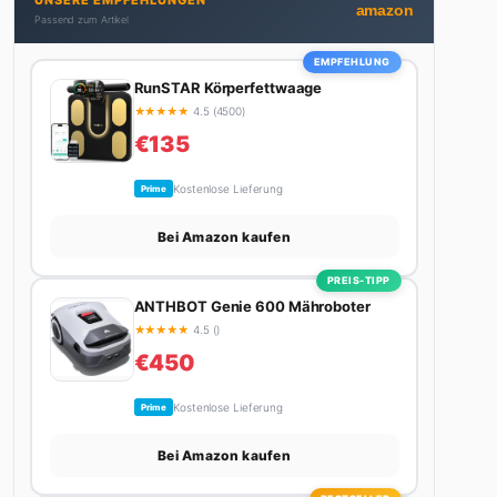
UNSERE EMPFEHLUNGEN
Stadt. Ihre Interior-Tipps basieren auf echter
amazon
Passend zum Artikel
Erfahrung – ihre Wohnung wurde schon zweimal in
Design-Blogs gefeatured.
EMPFEHLUNG
RunSTAR Körperfettwaage
★
★
★
★
★
4.5 (4500)
€135
Kostenlose Lieferung
Prime
Bei Amazon kaufen
PREIS-TIPP
ANTHBOT Genie 600 Mähroboter
★
★
★
★
★
4.5 ()
€450
Kostenlose Lieferung
Prime
Bei Amazon kaufen