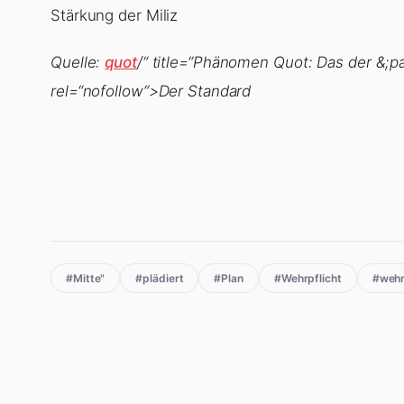
Stärkung der Miliz
Quelle:
quot
/“ title=“Phänomen Quot: Das der &;pa
rel=“nofollow“>Der Standard
#Mitte"
#plädiert
#Plan
#Wehrpflicht
#wehrp