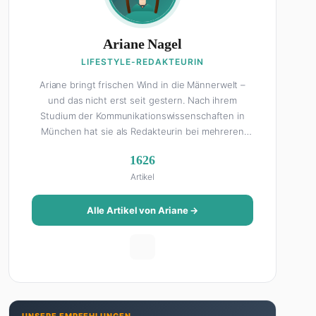
Ariane Nagel
LIFESTYLE-REDAKTEURIN
Ariane bringt frischen Wind in die Männerwelt –
und das nicht erst seit gestern. Nach ihrem
Studium der Kommunikationswissenschaften in
München hat sie als Redakteurin bei mehreren
Lifestyle-Magazinen gearbeitet, bevor sie zum
1626
FHM-Team gestoßen ist. Als Lifestyle-Redakteurin
Artikel
schreibt sie über alles, was das Leben schöner
macht: von Interior Design und Reise-Tipps über
Food-Trends bis hin zu Beziehungsratgebern, die
Alle Artikel von Ariane →
auch Männer gerne lesen. Ihre Geheimwaffe: Sie
weiß genau, was Frauen an Männern wirklich cool
finden – und was absolut gar nicht geht. Privat ist
Ariane begeisterte Yoga-Praktizierende, Serien-
Junkie (aktuell: alles auf Netflix) und auf der
ewigen Suche nach dem besten Brunch-Spot der