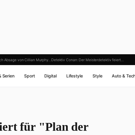
h Absage von Cillian Murphy…
Detektiv Conan: Der Meisterdetektiv feiert…
& Serien
Sport
Digital
Lifestyle
Style
Auto & Tec
ert für "Plan der