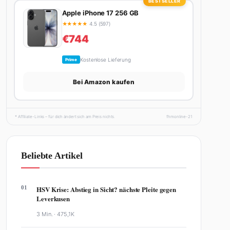
BESTSELLER
Apple iPhone 17 256 GB
★
★
★
★
★
4.5 (597)
€744
Kostenlose Lieferung
Prime
Bei Amazon kaufen
* Affiliate-Links – für dich ändert sich am Preis nichts.
fhmonline-21
Beliebte Artikel
01
HSV Krise: Abstieg in Sicht? nächste Pleite gegen
Leverkusen
3 Min. ·
475,1K