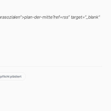
rasozialen“>plan-der-mitte?ref=rss“ target=“_blank“
flicht plädiert