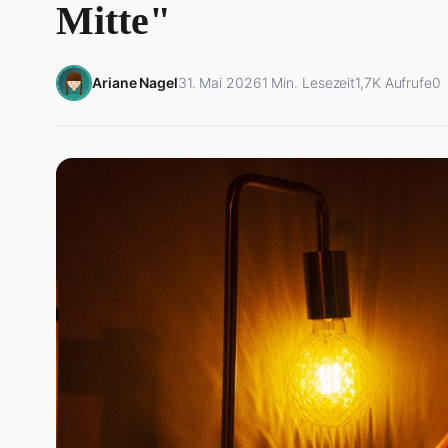
Mitte"
Ariane Nagel
31. Mai 2026
1 Min. Lesezeit
1,7K Aufrufe
0