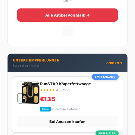
Artikel
Plattformen im deutschsprachigen Raum aufgebaut.
Sein Weg dahin war alles andere als geradlinig: Die
eine Hälfte seines Lebens stand er in der
Alle Artikel von Maik →
Gastronomie – mit allem, was dazugehört. Die andere
Hälfte hat er sich tief in die Welt des SEO und
digitalen Contents vergraben. Diese Mischung aus
Menschenkenntnis und Online-Know-how macht
seine Artikel aus: direkt, unterhaltsam und immer nah
dran. Wenn Maik nicht gerade den heißesten Tratsch
UNSERE EMPFEHLUNGEN
aus der Promi-Welt aufspürt oder die besten
amazon
Passend zum Artikel
Lifestyle-Empfehlungen zusammenstellt, findet man
ihn beim Wandern in den Schweizer Alpen, am Grill
EMPFEHLUNG
mit Freunden oder auf der Suche nach dem
RunSTAR Körperfettwaage
perfekten Espresso. Sein Motto: Lieber einmal richtig
★
★
★
★
★
4.5 (4500)
als zehnmal halb.
€135
Kostenlose Lieferung
Prime
Bei Amazon kaufen
PREIS-TIPP