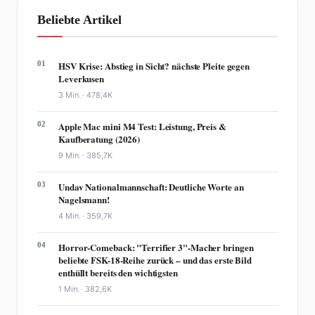
Beliebte Artikel
01
HSV Krise: Abstieg in Sicht? nächste Pleite gegen
Leverkusen
3 Min. ·
478,4K
02
Apple Mac mini M4 Test: Leistung, Preis &
Kaufberatung (2026)
9 Min. ·
385,7K
03
Undav Nationalmannschaft: Deutliche Worte an
Nagelsmann!
4 Min. ·
359,7K
04
Horror-Comeback: "Terrifier 3"-Macher bringen
beliebte FSK-18-Reihe zurück – und das erste Bild
enthüllt bereits den wichtigsten
1 Min. ·
382,6K