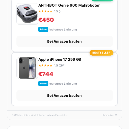
ANTHBOT Genie 600 Mähroboter
★
★
★
★
★
4.5 ()
€450
Kostenlose Lieferung
Prime
Bei Amazon kaufen
BESTSELLER
Apple iPhone 17 256 GB
★
★
★
★
★
4.5 (597)
€744
Kostenlose Lieferung
Prime
Bei Amazon kaufen
* Affiliate-Links – für dich ändert sich am Preis nichts.
fhmonline-21