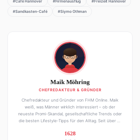
#Café Hannover
#Firmenausflug
#Freizeit Hannover
#Sandkasten-Café
#Siymo Othman
Maik Möhring
CHEFREDAKTEUR & GRÜNDER
Chefredakteur und Gründer von FHM Online. Maik
weiß, was Männer wirklich interessiert – ob der
neueste Promi-Skandal, gesellschaftliche Trends oder
die besten Lifestyle-Tipps für den Alltag. Seit über 10
Jahren macht er digitales Publishing und hat FHM
1628
Online zu einer der führenden Männer-Lifestyle-