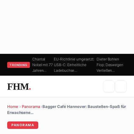
Chantal
EU-Richtlinie umgesetzt:
Dieter Bohlen
Nobel mit 77
USB-C: Einheitliche
Flop: Deswegen
TRENDING
Jahren…
Ladebuchse…
Verließen…
FHM
.
Home
›
Panorama
›
Bagger Café Hannover: Baustellen-Spaß für
Erwachsene…
PANORAMA