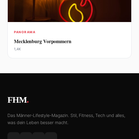
PANORAMA
Mecklenburg Vorpommern
1,4K
FHM
.
Das Männer-Lifestyle-Magazin. Stil, Fitness, Tech und alles,
was dein Leben besser macht.