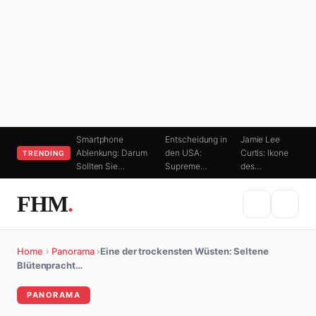
Smartphone
Entscheidung in
Jamie Lee
Ablenkung: Darum
den USA:
Curtis: Ikone
TRENDING
Sollten Sie…
Supreme…
des…
FHM
.
Home
›
Panorama
›
Eine der trockensten Wüsten: Seltene
Blütenpracht…
PANORAMA