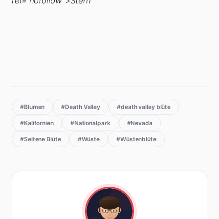
rel=“nofollow“>Stern
#Blumen
#Death Valley
#death valley blüte
#Kalifornien
#Nationalpark
#Nevada
#Seltene Blüte
#Wüste
#Wüstenblüte