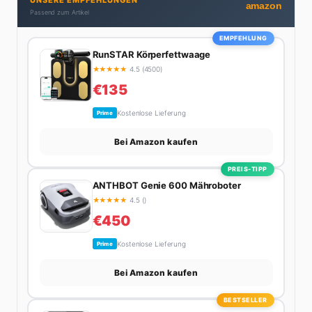
aus der Promi-Welt aufspürt oder die besten
amazon
Passend zum Artikel
Lifestyle-Empfehlungen zusammenstellt, findet man
ihn beim Wandern in den Schweizer Alpen, am Grill
EMPFEHLUNG
mit Freunden oder auf der Suche nach dem
RunSTAR Körperfettwaage
perfekten Espresso. Sein Motto: Lieber einmal richtig
★
★
★
★
★
4.5 (4500)
als zehnmal halb.
€135
Kostenlose Lieferung
Prime
Bei Amazon kaufen
PREIS-TIPP
ANTHBOT Genie 600 Mähroboter
★
★
★
★
★
4.5 ()
€450
Kostenlose Lieferung
Prime
Bei Amazon kaufen
BESTSELLER