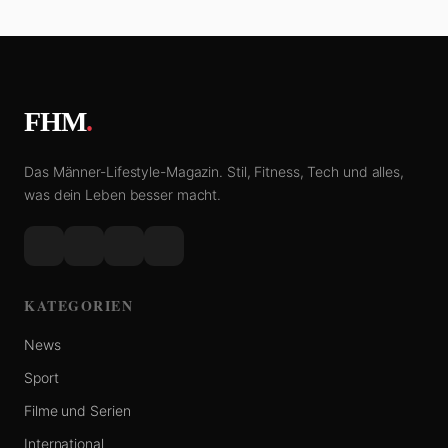
FHM
.
Das Männer-Lifestyle-Magazin. Stil, Fitness, Tech und alles,
was dein Leben besser macht.
KATEGORIEN
News
Sport
Filme und Serien
International