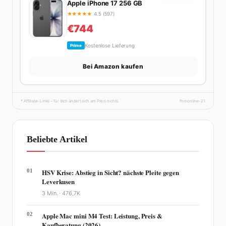
Apple iPhone 17 256 GB
★
★
★
★
★
4.5 (597)
€744
Kostenlose Lieferung
Prime
Bei Amazon kaufen
* Affiliate-Links – für dich ändert sich am Preis nichts.
fhmonline-21
Beliebte Artikel
01
HSV Krise: Abstieg in Sicht? nächste Pleite gegen
Leverkusen
3 Min. ·
476,7K
02
Apple Mac mini M4 Test: Leistung, Preis &
Kaufberatung (2026)