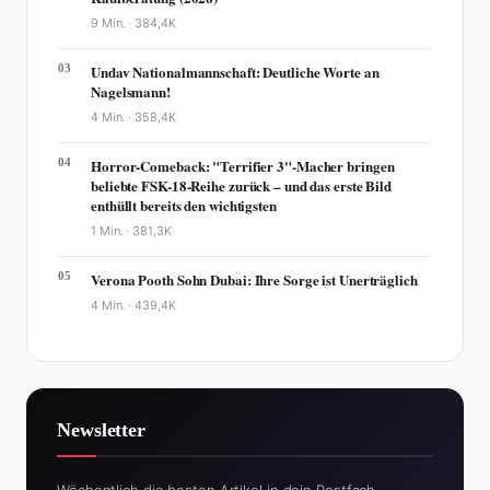
9 Min. ·
384,4K
03
Undav Nationalmannschaft: Deutliche Worte an
Nagelsmann!
4 Min. ·
358,4K
04
Horror-Comeback: "Terrifier 3"-Macher bringen
beliebte FSK-18-Reihe zurück – und das erste Bild
enthüllt bereits den wichtigsten
1 Min. ·
381,3K
05
Verona Pooth Sohn Dubai: Ihre Sorge ist Unerträglich
4 Min. ·
439,4K
Newsletter
Wöchentlich die besten Artikel in dein Postfach.