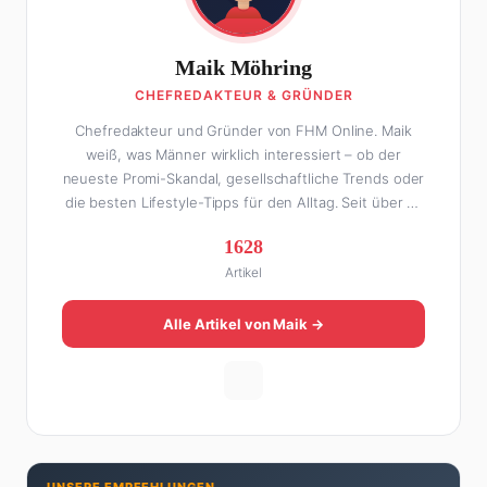
Maik Möhring
CHEFREDAKTEUR & GRÜNDER
Chefredakteur und Gründer von FHM Online. Maik
weiß, was Männer wirklich interessiert – ob der
neueste Promi-Skandal, gesellschaftliche Trends oder
die besten Lifestyle-Tipps für den Alltag. Seit über 10
Jahren macht er digitales Publishing und hat FHM
1628
Online zu einer der führenden Männer-Lifestyle-
Artikel
Plattformen im deutschsprachigen Raum aufgebaut.
Sein Weg dahin war alles andere als geradlinig: Die
eine Hälfte seines Lebens stand er in der
Alle Artikel von Maik →
Gastronomie – mit allem, was dazugehört. Die andere
Hälfte hat er sich tief in die Welt des SEO und
digitalen Contents vergraben. Diese Mischung aus
Menschenkenntnis und Online-Know-how macht
seine Artikel aus: direkt, unterhaltsam und immer nah
dran. Wenn Maik nicht gerade den heißesten Tratsch
UNSERE EMPFEHLUNGEN