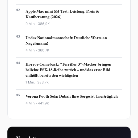
02
Apple Mac mini M4 Test: Leistung, Preis &
Kaufberatung (2026)
9 Min. ·
386,9K
03
Undav Nationalmannschaft: Deutliche Worte an
Nagelsmann!
4 Min. ·
360,7K
04
Horror-Comeback: "Terrifier 3"-Macher bringen
beliebte FSK-18-Reihe zurück – und das erste Bild
enthüllt bereits den wichtigsten
1 Min. ·
383,7K
05
Verona Pooth Sohn Dubai: Ihre Sorge ist Unerträglich
4 Min. ·
441,9K