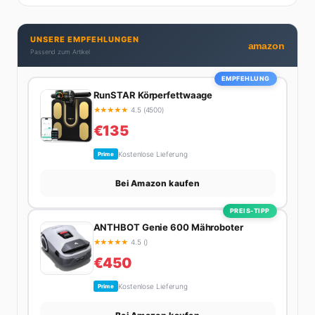
Netflix) und auf der ewigen Suche nach dem besten
Brunch-Spot der Stadt. Ihre Interior-Tipps basieren
UNSERE EMPFEHLUNGEN
auf echter Erfahrung – ihre Wohnung wurde schon
amazon
Passend zum Artikel
zweimal in Design-Blogs gefeatured.
EMPFEHLUNG
RunSTAR Körperfettwaage
★
★
★
★
★
4.5 (4500)
€135
Kostenlose Lieferung
Prime
Bei Amazon kaufen
PREIS-TIPP
ANTHBOT Genie 600 Mähroboter
★
★
★
★
★
4.5 ()
€450
Kostenlose Lieferung
Prime