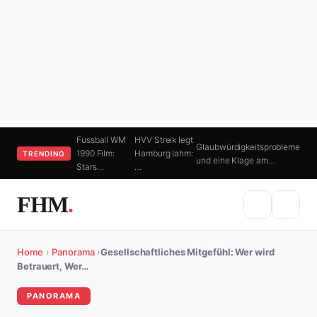
Fussball WM
HVV Streik legt
Glaubwürdigkeitsprobleme
1990 Film:
Hamburg lahm:
TRENDING
und eine Klage am…
Stars…
…
FHM
.
Home
›
Panorama
›
Gesellschaftliches Mitgefühl: Wer wird
Betrauert, Wer…
PANORAMA