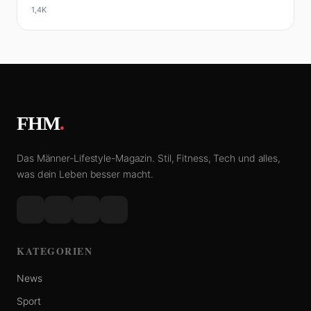
1,4K
FHM
.
Das Männer-Lifestyle-Magazin. Stil, Fitness, Tech und alles,
was dein Leben besser macht.
KATEGORIEN
News
Sport