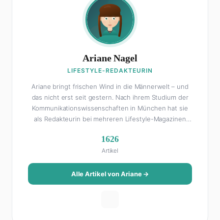
Ariane Nagel
LIFESTYLE-REDAKTEURIN
Ariane bringt frischen Wind in die Männerwelt – und
das nicht erst seit gestern. Nach ihrem Studium der
Kommunikationswissenschaften in München hat sie
als Redakteurin bei mehreren Lifestyle-Magazinen
gearbeitet, bevor sie zum FHM-Team gestoßen ist.
1626
Als Lifestyle-Redakteurin schreibt sie über alles, was
Artikel
das Leben schöner macht: von Interior Design und
Reise-Tipps über Food-Trends bis hin zu
Beziehungsratgebern, die auch Männer gerne lesen.
Alle Artikel von Ariane →
Ihre Geheimwaffe: Sie weiß genau, was Frauen an
Männern wirklich cool finden – und was absolut gar
nicht geht. Privat ist Ariane begeisterte Yoga-
Praktizierende, Serien-Junkie (aktuell: alles auf