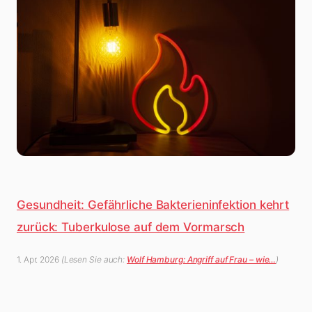
Gesundheit: Gefährliche Bakterieninfektion kehrt
zurück: Tuberkulose auf dem Vormarsch
1. Apr. 2026
(Lesen Sie auch:
Wolf Hamburg: Angriff auf Frau – wie…
)