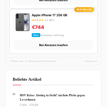
Bei Amazon kaufen
BESTSELLER
Apple iPhone 17 256 GB
★
★
★
★
★
4.5 (597)
€744
Kostenlose Lieferung
Prime
Bei Amazon kaufen
* Affiliate-Links – für dich ändert sich am Preis nichts.
fhmonline-21
Beliebte Artikel
01
HSV Krise: Abstieg in Sicht? nächste Pleite gegen
Leverkusen
3 Min. ·
479,6K