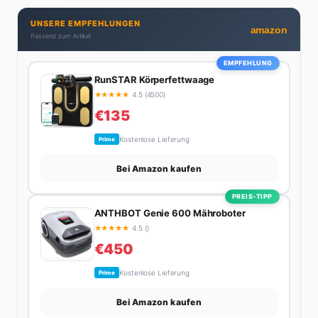
Brunch-Spot der Stadt. Ihre Interior-Tipps basieren
UNSERE EMPFEHLUNGEN
auf echter Erfahrung – ihre Wohnung wurde schon
amazon
Passend zum Artikel
zweimal in Design-Blogs gefeatured.
EMPFEHLUNG
RunSTAR Körperfettwaage
★
★
★
★
★
4.5 (4500)
€135
Kostenlose Lieferung
Prime
Bei Amazon kaufen
PREIS-TIPP
ANTHBOT Genie 600 Mähroboter
★
★
★
★
★
4.5 ()
€450
Kostenlose Lieferung
Prime
Bei Amazon kaufen