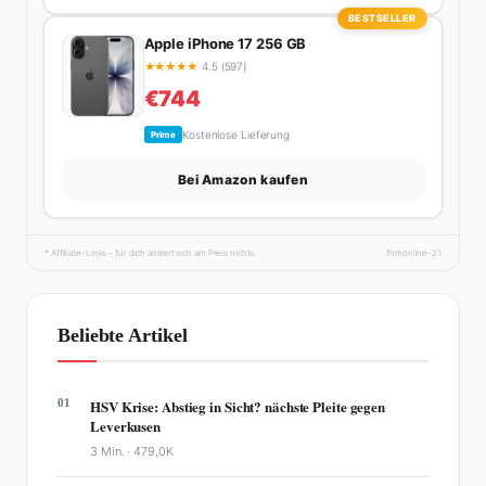
BESTSELLER
Apple iPhone 17 256 GB
★
★
★
★
★
4.5 (597)
€744
Kostenlose Lieferung
Prime
Bei Amazon kaufen
* Affiliate-Links – für dich ändert sich am Preis nichts.
fhmonline-21
Beliebte Artikel
01
HSV Krise: Abstieg in Sicht? nächste Pleite gegen
Leverkusen
3 Min. ·
479,0K