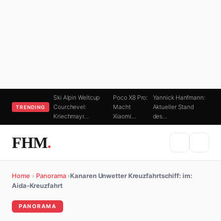
Ski Alpin Weltcup
Poco X8 Pro:
Yannick Hanfmann:
Courchevel:
Macht
Aktueller Stand
TRENDING
Kriechmayr…
Xiaomi…
des…
FHM
.
Home
›
Panorama
›
Kanaren Unwetter Kreuzfahrtschiff: im:
Aida-Kreuzfahrt
PANORAMA