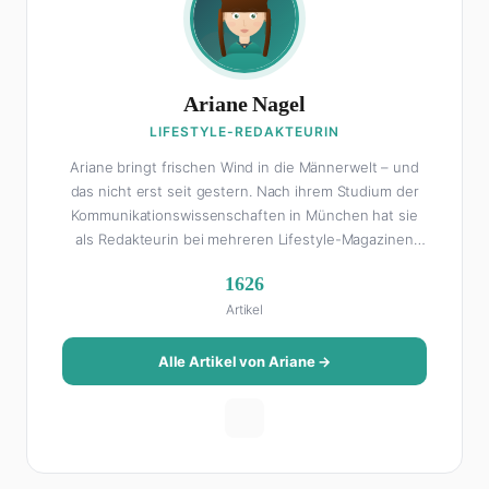
Ariane Nagel
LIFESTYLE-REDAKTEURIN
Ariane bringt frischen Wind in die Männerwelt – und
das nicht erst seit gestern. Nach ihrem Studium der
Kommunikationswissenschaften in München hat sie
als Redakteurin bei mehreren Lifestyle-Magazinen
gearbeitet, bevor sie zum FHM-Team gestoßen ist.
1626
Als Lifestyle-Redakteurin schreibt sie über alles, was
Artikel
das Leben schöner macht: von Interior Design und
Reise-Tipps über Food-Trends bis hin zu
Beziehungsratgebern, die auch Männer gerne lesen.
Alle Artikel von Ariane →
Ihre Geheimwaffe: Sie weiß genau, was Frauen an
Männern wirklich cool finden – und was absolut gar
nicht geht. Privat ist Ariane begeisterte Yoga-
Praktizierende, Serien-Junkie (aktuell: alles auf
Netflix) und auf der ewigen Suche nach dem besten