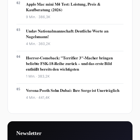
02
Apple Mac mini M4 Test: Leistung, Preis &
Kaufberatung (2026)
9 Min. ·
386,3K
03
Undav Nationalmannschaft: Deutliche Worte an
Nagelsmann!
4 Min. ·
360,2K
04
Horror-Comeback: "Terrifier 3"-Macher bringen
beliebte FSK-18-Reihe zurück – und das erste Bild
enthüllt bereits den wichtigsten
1 Min. ·
383,2K
05
Verona Pooth Sohn Dubai: Ihre Sorge ist Unerträglich
4 Min. ·
441,4K
Newsletter