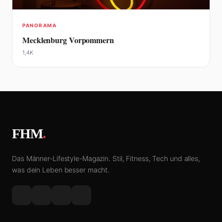
PANORAMA
Mecklenburg Vorpommern
1,4K
FHM
.
Das Männer-Lifestyle-Magazin. Stil, Fitness, Tech und alles,
was dein Leben besser macht.