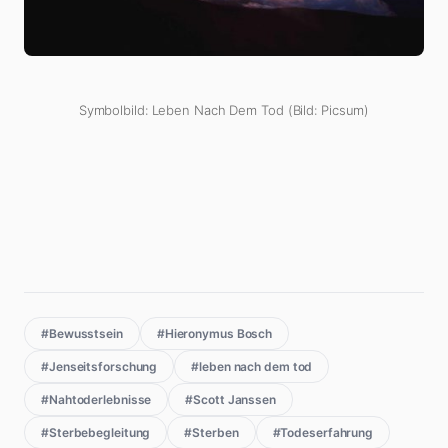
Symbolbild: Leben Nach Dem Tod (Bild: Picsum)
#Bewusstsein
#Hieronymus Bosch
#Jenseitsforschung
#leben nach dem tod
#Nahtoderlebnisse
#Scott Janssen
#Sterbebegleitung
#Sterben
#Todeserfahrung