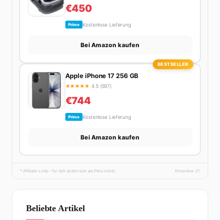
€450
Kostenlose Lieferung
Prime
Bei Amazon kaufen
BESTSELLER
Apple iPhone 17 256 GB
★
★
★
★
★
4.5 (597)
€744
Kostenlose Lieferung
Prime
Bei Amazon kaufen
* Affiliate-Links – für dich ändert sich am Preis nichts.
fhmonline-21
Beliebte Artikel