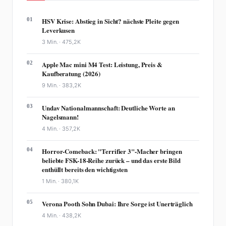
01
HSV Krise: Abstieg in Sicht? nächste Pleite gegen
Leverkusen
3 Min. ·
475,2K
02
Apple Mac mini M4 Test: Leistung, Preis &
Kaufberatung (2026)
9 Min. ·
383,2K
03
Undav Nationalmannschaft: Deutliche Worte an
Nagelsmann!
4 Min. ·
357,2K
04
Horror-Comeback: "Terrifier 3"-Macher bringen
beliebte FSK-18-Reihe zurück – und das erste Bild
enthüllt bereits den wichtigsten
1 Min. ·
380,1K
05
Verona Pooth Sohn Dubai: Ihre Sorge ist Unerträglich
4 Min. ·
438,2K