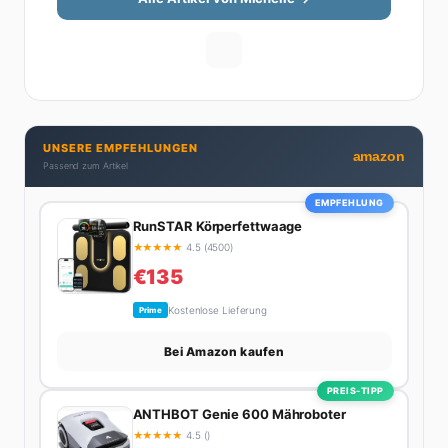
Tipps zum Umsetzen. Von ETF-Strategien über
Gehaltsverhandlungen bis hin zu Steuertricks:
Michelle hat den Durchblick und teilt ihn gerne.
Außerdem schreibt sie über Karriere-Themen,
Produktivitäts-Hacks und die Frage, wie man Job und
Privatleben unter einen Hut bekommt. Privat ist sie
UNSERE EMPFEHLUNGEN
bekennende Kaffee-Süchtige (3+ Tassen am Tag,
amazon
Passend zum Artikel
Minimum), Podcast-Hörerin und verbringt ihre
Wochenenden am liebsten in der Natur oder auf dem
EMPFEHLUNG
nächsten Flohmarkt.
RunSTAR Körperfettwaage
★
★
★
★
★
4.5 (4500)
€135
Kostenlose Lieferung
Prime
Bei Amazon kaufen
PREIS-TIPP
ANTHBOT Genie 600 Mähroboter
★
★
★
★
★
4.5 ()