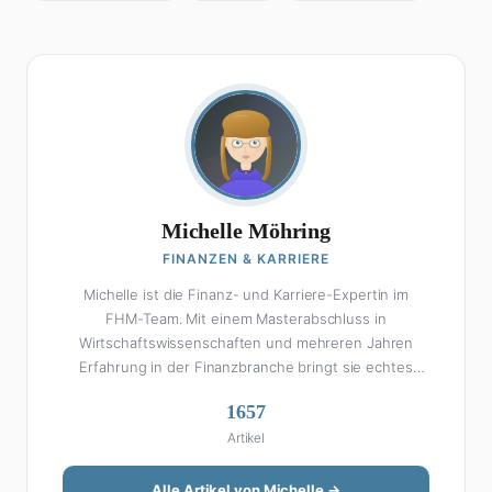
Michelle Möhring
FINANZEN & KARRIERE
Michelle ist die Finanz- und Karriere-Expertin im
FHM-Team. Mit einem Masterabschluss in
Wirtschaftswissenschaften und mehreren Jahren
Erfahrung in der Finanzbranche bringt sie echtes
Fachwissen in ihre Artikel ein. Aber keine Sorge: Bei
1657
Michelle klingt Altersvorsorge nicht wie eine
Artikel
Steuererklärung. Ihre Stärke liegt darin, komplexe
Finanzthemen so aufzubereiten, dass sie jeder
versteht – ohne Fachchinesisch, dafür mit konkreten
Alle Artikel von Michelle →