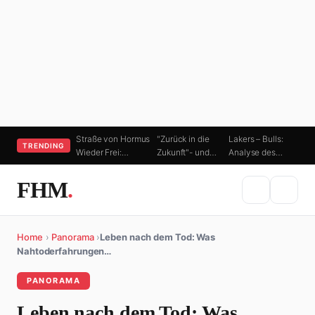
Straße von Hormus
"Zurück in die
Lakers – Bulls:
TRENDING
Wieder Frei:…
Zukunft"- und…
Analyse des…
FHM
.
Home
›
Panorama
›
Leben nach dem Tod: Was
Nahtoderfahrungen…
PANORAMA
Leben nach dem Tod: Was